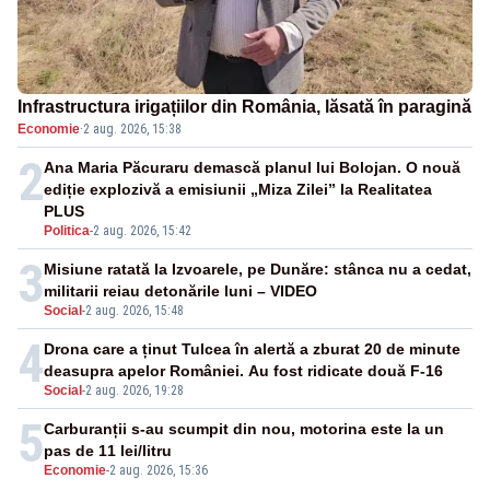
Infrastructura irigațiilor din România, lăsată în paragină
Economie
·
2 aug. 2026, 15:38
2
Ana Maria Păcuraru demască planul lui Bolojan. O nouă
ediție explozivă a emisiunii „Miza Zilei” la Realitatea
PLUS
Politica
-
2 aug. 2026, 15:42
3
Misiune ratată la Izvoarele, pe Dunăre: stânca nu a cedat,
militarii reiau detonările luni – VIDEO
Social
-
2 aug. 2026, 15:48
4
Drona care a ținut Tulcea în alertă a zburat 20 de minute
deasupra apelor României. Au fost ridicate două F-16
Social
-
2 aug. 2026, 19:28
5
Carburanții s-au scumpit din nou, motorina este la un
pas de 11 lei/litru
Economie
-
2 aug. 2026, 15:36