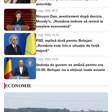
autorități
8 aug. 2026, 08:51
Nicușor Dan, avertisment după decizia
Moody’s: „România trebuie să revină la
creștere economică”
7 aug. 2026, 15:26
PSD, replică dură pentru Bolojan:
„România este într-o situație de forță
majoră”
7 aug. 2026, 14:51
Ședința de guvern se amână pentru ora
15:00. Bolojan nu a obținut toate avizele
ECONOMIE