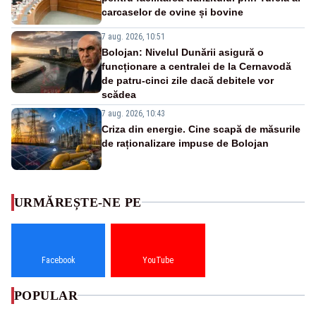
carcaselor de ovine și bovine
7 aug. 2026, 10:51
Bolojan: Nivelul Dunării asigură o
funcționare a centralei de la Cernavodă
de patru-cinci zile dacă debitele vor
scădea
7 aug. 2026, 10:43
Criza din energie. Cine scapă de măsurile
de raționalizare impuse de Bolojan
URMĂREȘTE-NE PE
Facebook
YouTube
POPULAR