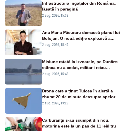
Infrastructura irigațiilor din România,
lăsată în paragină
2 aug. 2026, 15:38
Ana Maria Păcuraru demască planul lui
Bolojan. O nouă ediție explozivă a
emisiunii „Miza Zilei” la Realitatea PLUS
2 aug. 2026, 15:42
Misiune ratată la Izvoarele, pe Dunăre:
stânca nu a cedat, militarii reiau
detonările luni – VIDEO
2 aug. 2026, 15:48
Drona care a ținut Tulcea în alertă a
zburat 20 de minute deasupra apelor
României. Au fost ridicate două F-16
2 aug. 2026, 19:28
Carburanții s-au scumpit din nou,
motorina este la un pas de 11 lei/litru