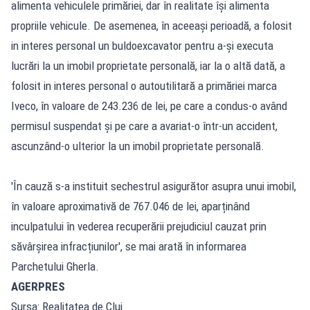
alimenta vehiculele primăriei, dar în realitate își alimenta
propriile vehicule. De asemenea, în aceeași perioadă, a folosit
in interes personal un buldoexcavator pentru a-și executa
lucrări la un imobil proprietate personală, iar la o altă dată, a
folosit in interes personal o autoutilitară a primăriei marca
Iveco, în valoare de 243.236 de lei, pe care a condus-o având
permisul suspendat și pe care a avariat-o într-un accident,
ascunzând-o ulterior la un imobil proprietate personală.
'În cauză s-a instituit sechestrul asigurător asupra unui imobil,
în valoare aproximativă de 767.046 de lei, aparținând
inculpatului în vederea recuperării prejudiciul cauzat prin
săvârșirea infracțiunilor', se mai arată în informarea
Parchetului Gherla.
AGERPRES
Sursa: Realitatea de Cluj