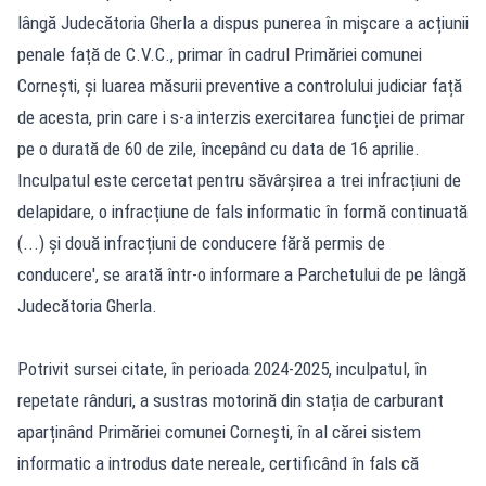
lângă Judecătoria Gherla a dispus punerea în mișcare a acțiunii
penale față de C.V.C., primar în cadrul Primăriei comunei
Cornești, și luarea măsurii preventive a controlului judiciar față
de acesta, prin care i s-a interzis exercitarea funcției de primar
pe o durată de 60 de zile, începând cu data de 16 aprilie.
Inculpatul este cercetat pentru săvârșirea a trei infracțiuni de
delapidare, o infracțiune de fals informatic în formă continuată
(...) și două infracțiuni de conducere fără permis de
conducere', se arată într-o informare a Parchetului de pe lângă
Judecătoria Gherla.
Potrivit sursei citate, în perioada 2024-2025, inculpatul, în
repetate rânduri, a sustras motorină din stația de carburant
aparținând Primăriei comunei Cornești, în al cărei sistem
informatic a introdus date nereale, certificând în fals că