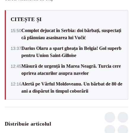
CITEȘTE ȘI
Complot dejucat în Serbia: doi bărbați, suspectați
15:50
că plănuiau asasinarea lui Vučić
Darius Olaru a spart gheața în Belgia! Gol superb
13:37
pentru Union Saint-Gilloise
Măsură de urgență în Marea Neagră. Turcia cere
12:45
oprirea atacurilor asupra navelor
Alertă pe Vârful Moldoveanu. Un bărbat de 80 de
12:16
ani a dispărut în timpul coborârii
Distribuie articolul