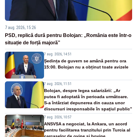
7 aug. 2026, 15:26
PSD, replică dură pentru Bolojan: „România este într-o
situație de forță majoră”
7 aug. 2026, 14:51
Ședința de guvern se amână pentru ora
15:00. Bolojan nu a obținut toate avizele
7 aug. 2026, 11:51
Bolojan, despre legea salarizării: „Ar
putea fi adoptată în perioada următoare.
S-a întârziat depunerea din cauza unor
discursuri iresponsabile în spaţiul public”
7 aug. 2026, 10:57
ANSVSA a negociat, la Ankara, un acord
pentru facilitarea tranzitului prin Turcia al
carcaselor de ovine și bovine