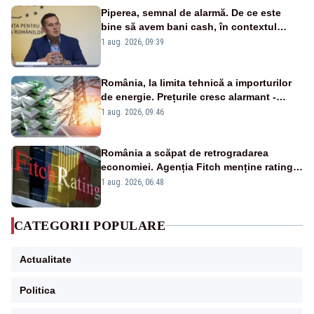
Piperea, semnal de alarmă. De ce este
bine să avem bani cash, în contextul
alertei energetice?
1 aug. 2026, 09:39
România, la limita tehnică a importurilor
de energie. Prețurile cresc alarmant -
Analiză Realitatea Plus
1 aug. 2026, 09:46
România a scăpat de retrogradarea
economiei. Agenția Fitch menține ratingul
„BBB-” cu perspectivă negativă
1 aug. 2026, 06:48
CATEGORII POPULARE
Actualitate
Politica