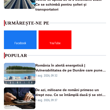
Ce se schimbă pentru șoferi și
transportatori
URMĂREȘTE-NE PE
Facebook
YouTube
POPULAR
România în alertă energetică |
Vulnerabilitatea de pe Dunăre care pune
în pericol Centrala Cernavodă era
1 aug. 2026, 09:32
cunoscută de pe vremea lui Ceaușescu
De azi, milioane de români primesc un
drept nou. Ce se întâmplă dacă ți se strică
un produs
1 aug. 2026, 09:37