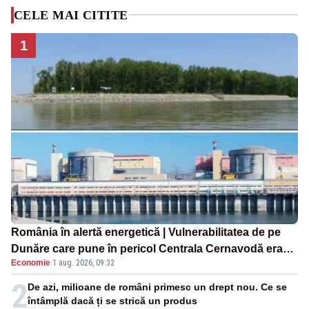
CELE MAI CITITE
1
România în alertă energetică | Vulnerabilitatea de pe
Dunăre care pune în pericol Centrala Cernavodă era
Economie
·
1 aug. 2026, 09:32
cunoscută de pe vremea lui Ceaușescu
2
De azi, milioane de români primesc un drept nou. Ce se
întâmplă dacă ți se strică un produs