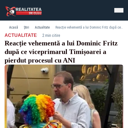
Acasă
Știri
Actualitate
Reacție vehementă a lui Dominic Fritz după ce viceprimarul Timișoarei a pierdut procesul cu ANI
·
ACTUALITATE
2 min citire
Reacție vehementă a lui Dominic Fritz
după ce viceprimarul Timișoarei a
pierdut procesul cu ANI