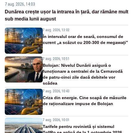
7 aug. 2026, 14:03
Dunărea crește ușor la intrarea în țară, dar rămâne mult
sub media lunii august
7 aug. 2026, 13:02
În intervalul orar de seară, consumul de
curent „a scăzut cu 200-300 de megawați”
7 aug. 2026, 10:51
Bolojan: Nivelul Dunării asigură o
funcționare a centralei de la Cernavodă
de patru-cinci zile dacă debitele vor
scădea
7 aug. 2026, 10:43
Criza din energie. Cine scapă de măsurile
de raționalizare impuse de Bolojan
7 aug. 2026, 10:01
Tarifele pentru rovinietă și sistemul
TollRo se aplică de la 1 octombrie 2026.