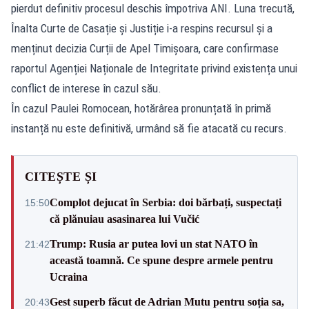
pierdut definitiv procesul deschis împotriva ANI. Luna trecută,
Înalta Curte de Casație și Justiție i-a respins recursul și a
menținut decizia Curții de Apel Timișoara, care confirmase
raportul Agenției Naționale de Integritate privind existența unui
conflict de interese în cazul său.
În cazul Paulei Romocean, hotărârea pronunțată în primă
instanță nu este definitivă, urmând să fie atacată cu recurs.
CITEȘTE ȘI
Complot dejucat în Serbia: doi bărbați, suspectați
15:50
că plănuiau asasinarea lui Vučić
Trump: Rusia ar putea lovi un stat NATO în
21:42
această toamnă. Ce spune despre armele pentru
Ucraina
Gest superb făcut de Adrian Mutu pentru soția sa,
20:43