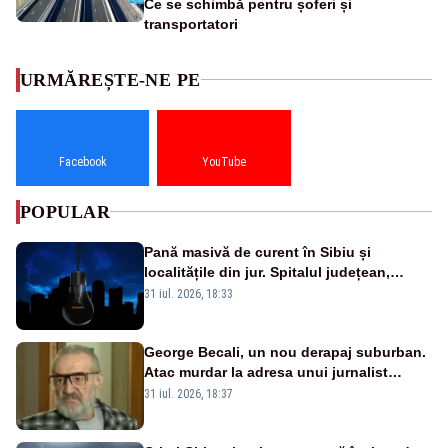
Ce se schimbă pentru șoferi și
transportatori
URMĂREȘTE-NE PE
Facebook
YouTube
POPULAR
Pană masivă de curent în Sibiu și
localitățile din jur. Spitalul județean,
semafoarele, rețelele de telefonie, grav
31 iul. 2026, 18:33
afectate
George Becali, un nou derapaj suburban.
Atac murdar la adresa unui jurnalist
sportiv – AUDIO
31 iul. 2026, 18:37