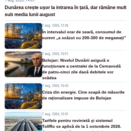
Dunărea crește ușor la intrarea în țară, dar rămâne mult
sub media lunii august
7 aug. 2026, 13:02
În intervalul orar de seară, consumul de
curent „a scăzut cu 200-300 de megawați”
7 aug. 2026, 10:51
Bolojan: Nivelul Dunării asigură o
funcționare a centralei de la Cernavodă
de patru-cinci zile dacă debitele vor
scădea
7 aug. 2026, 10:43
Criza din energie. Cine scapă de măsurile
de raționalizare impuse de Bolojan
7 aug. 2026, 10:01
Tarifele pentru rovinietă și sistemul
TollRo se aplică de la 1 octombrie 2026.