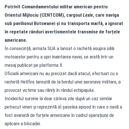
Potrivit Comandamentului militar american pentru
Orientul Mijlociu (CENTCOM), cargoul
Lexie
, care naviga
sub pavilionul Botswanei și nu transporta marfă, a ignorat
în repetate rânduri avertismentele transmise de forțele
americane.
În consecință, armata SUA a lansat o rachetă asupra sălii
motoarelor pentru a opri înaintarea navei, se arată într-un
mesaj publicat pe platforma X.
Oficialii americani nu au precizat dacă atacul, efectuat cu o
rachetă Hellfire lansată de la bordul unei aeronave militare, a
provocat victime sau răniți în rândul echipajului.
Incidentul survine la doar câteva zile după un caz similar
petrecut vineri și reprezintă al șaselea episod în care o navă a
fost avariată de forțele americane în cadrul operațiunii de
aplicare a blocadei.