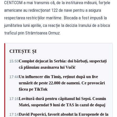
CENTCOM a mai transmis că, de la instituirea măsurii, forțele
americane au redirecționat 122 de nave pentru a asigura
respectarea restricțiilor maritime. Blocada a fost impusă la
jumătatea lunii aprilie, ca reacție la decizia Iranului de a bloca
traficul prin Strâmtoarea Ormuz.
CITEȘTE ȘI
Complot dejucat în Serbia: doi bărbați, suspectați
15:50
că plănuiau asasinarea lui Vučić
Un influencer din Timiș, reținut după un live
17:44
urmărit de peste 22.000 de oameni. Ce provocări
făcea pe TikTok
Lovitură dură pentru căpitanul lui Sepsi. Cosmin
17:16
Matei, suspendat 9 luni de TAS în cazul de dopaj
David Popovici, favorit absolut la Europenele de la
17:14