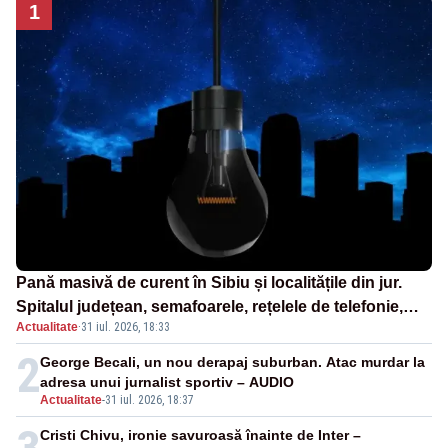
1
Pană masivă de curent în Sibiu și localitățile din jur.
Spitalul județean, semafoarele, rețelele de telefonie,
Actualitate
·
31 iul. 2026, 18:33
grav afectate
2
George Becali, un nou derapaj suburban. Atac murdar la
adresa unui jurnalist sportiv – AUDIO
Actualitate
-
31 iul. 2026, 18:37
Cristi Chivu, ironie savuroasă înainte de Inter –