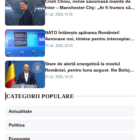
Cristi Chivu, ironie savuroasă înainte de
Inter – Manchester City: „Ar fi frumos să
mai cumpărați și de la noi”
31 iul. 2026, 19:35
NATO întărește apărarea României!
Aeronave noi, trimise pentru interceptarea
și distrugerea dronelor
31 iul. 2026, 20:33
Stare de alertă energetică la nivelul
României, pentru luna august. Ilie Bolojan
a anunțat importuri și posibile restricții –
31 iul. 2026, 18:29
VIDEO
CATEGORII POPULARE
Actualitate
Politica
Economie