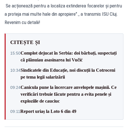
Se acționează pentru a localiza extinderea focarelor și pentru
a proteja mai multe hale din apropiere"., a transmis ISU Cluj.
Revenim cu detalii!
CITEȘTE ȘI
Complot dejucat în Serbia: doi bărbați, suspectați
15:50
că plănuiau asasinarea lui Vučić
Sindicatele din Educație, noi discuții la Cotroceni
10:34
pe tema legii salarizării
Canicula pune la încercare anvelopele mașinii. Ce
09:24
verificări trebuie făcute pentru a evita penele și
exploziile de cauciuc
Report uriaș la Loto 6 din 49
09:11