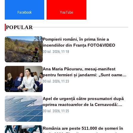
Facebook
YouTube
POPULAR
Pompierii români, în prima linie a
incendiilor din Franța FOTO&VIDEO
30 iul. 2026, 11:18
Ana Maria Păcuraru, mesaj-manifest
pentru fermieri și jandarmi: „Sunt oameni
disperați, nu sunt răufăcători”
30 iul. 2026, 11:23
Apel de urgență către prosumatori după
oprirea reactoarelor de la Cernavodă:
România are nevoie de energie
30 iul. 2026, 11:25
România are peste 511.000 de șomeri în