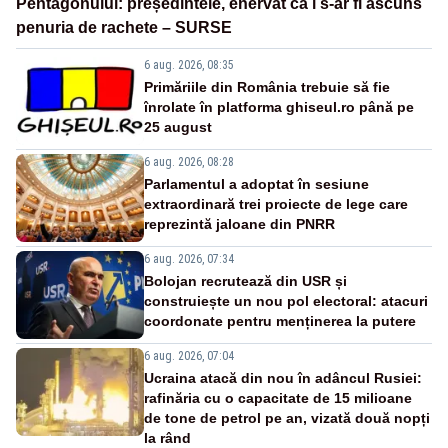
Pentagonului: președintele, enervat că i s-ar fi ascuns
penuria de rachete – SURSE
6 aug. 2026, 08:35
Primăriile din România trebuie să fie
înrolate în platforma ghiseul.ro până pe
25 august
6 aug. 2026, 08:28
Parlamentul a adoptat în sesiune
extraordinară trei proiecte de lege care
reprezintă jaloane din PNRR
6 aug. 2026, 07:34
Bolojan recrutează din USR și
construiește un nou pol electoral: atacuri
coordonate pentru menținerea la putere
6 aug. 2026, 07:04
Ucraina atacă din nou în adâncul Rusiei:
rafinăria cu o capacitate de 15 milioane
de tone de petrol pe an, vizată două nopți
la rând