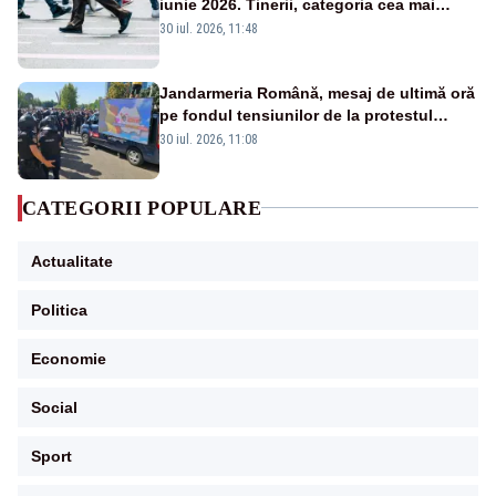
iunie 2026. Tinerii, categoria cea mai
afectată
30 iul. 2026, 11:48
Jandarmeria Română, mesaj de ultimă oră
pe fondul tensiunilor de la protestul
masiv al fermierilor - VIDEO
30 iul. 2026, 11:08
CATEGORII POPULARE
Actualitate
Politica
Economie
Social
Sport