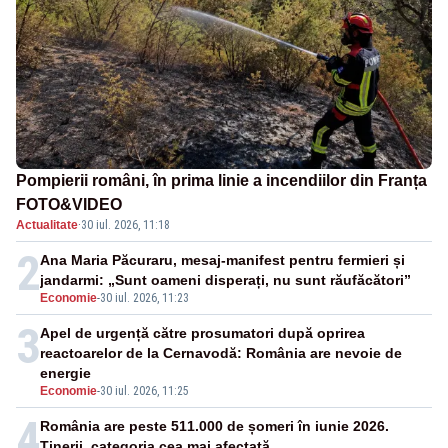
Pompierii români, în prima linie a incendiilor din Franța
FOTO&VIDEO
Actualitate
·
30 iul. 2026, 11:18
2
Ana Maria Păcuraru, mesaj-manifest pentru fermieri și
jandarmi: „Sunt oameni disperați, nu sunt răufăcători”
Economie
-
30 iul. 2026, 11:23
3
Apel de urgență către prosumatori după oprirea
reactoarelor de la Cernavodă: România are nevoie de
energie
Economie
-
30 iul. 2026, 11:25
4
România are peste 511.000 de șomeri în iunie 2026.
Tinerii, categoria cea mai afectată