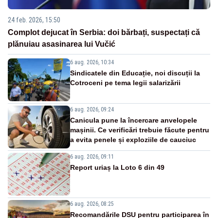
24 feb. 2026, 15:50
Complot dejucat în Serbia: doi bărbați, suspectați că
plănuiau asasinarea lui Vučić
6 aug. 2026, 10:34
Sindicatele din Educație, noi discuții la
Cotroceni pe tema legii salarizării
6 aug. 2026, 09:24
Canicula pune la încercare anvelopele
mașinii. Ce verificări trebuie făcute pentru
a evita penele și exploziile de cauciuc
6 aug. 2026, 09:11
Report uriaș la Loto 6 din 49
6 aug. 2026, 08:25
Recomandările DSU pentru participarea în