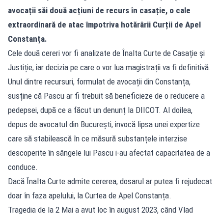
avocații săi două acțiuni de recurs în casație, o cale
extraordinară de atac împotriva hotărârii Curții de Apel
Constanța.
Cele două cereri vor fi analizate de Înalta Curte de Casație și
Justiție, iar decizia pe care o vor lua magistrații va fi definitivă.
Unul dintre recursuri, formulat de avocații din Constanța,
susține că Pascu ar fi trebuit să beneficieze de o reducere a
pedepsei, după ce a făcut un denunț la DIICOT. Al doilea,
depus de avocatul din București, invocă lipsa unei expertize
care să stabilească în ce măsură substanțele interzise
descoperite în sângele lui Pascu i-au afectat capacitatea de a
conduce.
Dacă Înalta Curte admite cererea, dosarul ar putea fi rejudecat
doar în faza apelului, la Curtea de Apel Constanța.
Tragedia de la 2 Mai a avut loc în august 2023, când Vlad