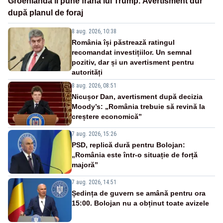
Groenlanda îi pune frână lui Trump. Avertisment dur
după planul de foraj
8 aug. 2026, 10:38
România își păstrează ratingul
recomandat investițiilor. Un semnal
pozitiv, dar și un avertisment pentru
autorități
8 aug. 2026, 08:51
Nicușor Dan, avertisment după decizia
Moody’s: „România trebuie să revină la
creștere economică”
7 aug. 2026, 15:26
PSD, replică dură pentru Bolojan:
„România este într-o situație de forță
majoră”
7 aug. 2026, 14:51
Ședința de guvern se amână pentru ora
15:00. Bolojan nu a obținut toate avizele