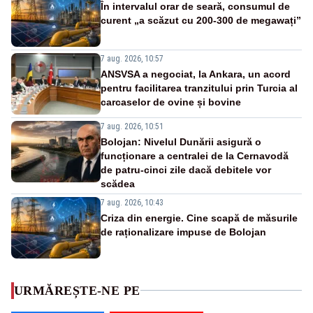
În intervalul orar de seară, consumul de
curent „a scăzut cu 200-300 de megawați”
7 aug. 2026, 10:57
ANSVSA a negociat, la Ankara, un acord
pentru facilitarea tranzitului prin Turcia al
carcaselor de ovine și bovine
7 aug. 2026, 10:51
Bolojan: Nivelul Dunării asigură o
funcționare a centralei de la Cernavodă
de patru-cinci zile dacă debitele vor
scădea
7 aug. 2026, 10:43
Criza din energie. Cine scapă de măsurile
de raționalizare impuse de Bolojan
URMĂREȘTE-NE PE