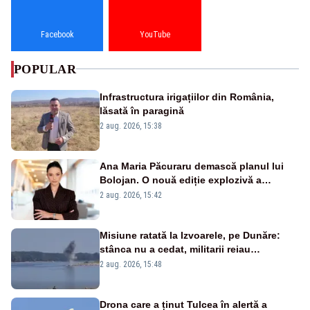
Facebook
YouTube
POPULAR
Infrastructura irigațiilor din România,
lăsată în paragină
2 aug. 2026, 15:38
Ana Maria Păcuraru demască planul lui
Bolojan. O nouă ediție explozivă a
emisiunii „Miza Zilei” la Realitatea PLUS
2 aug. 2026, 15:42
Misiune ratată la Izvoarele, pe Dunăre:
stânca nu a cedat, militarii reiau
detonările luni – VIDEO
2 aug. 2026, 15:48
Drona care a ținut Tulcea în alertă a