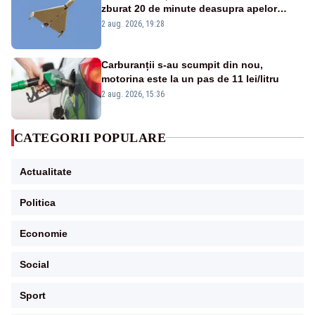
zburat 20 de minute deasupra apelor
României. Au fost ridicate două F-16
2 aug. 2026, 19:28
Carburanții s-au scumpit din nou,
motorina este la un pas de 11 lei/litru
2 aug. 2026, 15:36
CATEGORII POPULARE
Actualitate
Politica
Economie
Social
Sport