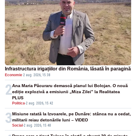
Infrastructura irigațiilor din România, lăsată în paragină
Economie
·
2 aug. 2026, 15:38
2
Ana Maria Păcuraru demască planul lui Bolojan. O nouă
ediție explozivă a emisiunii „Miza Zilei” la Realitatea
PLUS
Politica
-
2 aug. 2026, 15:42
3
Misiune ratată la Izvoarele, pe Dunăre: stânca nu a cedat,
militarii reiau detonările luni – VIDEO
Social
-
2 aug. 2026, 15:48