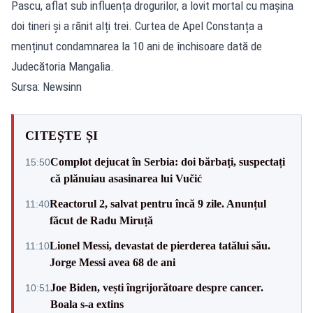
Pascu, aflat sub influența drogurilor, a lovit mortal cu mașina
doi tineri și a rănit alți trei. Curtea de Apel Constanța a
menținut condamnarea la 10 ani de închisoare dată de
Judecătoria Mangalia.
Sursa: Newsinn
CITEȘTE ȘI
Complot dejucat în Serbia: doi bărbați, suspectați
15:50
că plănuiau asasinarea lui Vučić
Reactorul 2, salvat pentru încă 9 zile. Anunțul
11:40
făcut de Radu Miruță
Lionel Messi, devastat de pierderea tatălui său.
11:10
Jorge Messi avea 68 de ani
Joe Biden, vești îngrijorătoare despre cancer.
10:51
Boala s-a extins