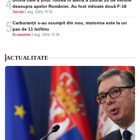
4
Drona care a ținut Tulcea în alertă a zburat 20 de minute
deasupra apelor României. Au fost ridicate două F-16
Social
-
2 aug. 2026, 19:28
5
Carburanții s-au scumpit din nou, motorina este la un
pas de 11 lei/litru
Economie
-
2 aug. 2026, 15:36
ACTUALITATE