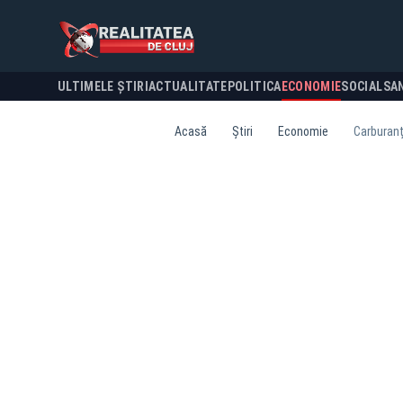
ULTIMELE ȘTIRI
ACTUALITATE
POLITICA
ECONOMIE
SOCIAL
SA
Acasă
Știri
Economie
Carburanț