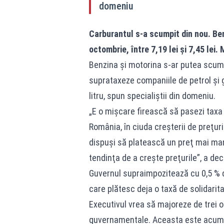
domeniu
Carburantul s-a scumpit din nou. Be
octombrie, între 7,19 lei și 7,45 lei.
Benzina şi motorina s-ar putea scump
suprataxeze companiile de petrol şi g
litru, spun specialiştii din domeniu.
„E o mişcare firească să pasezi taxa
România, în ciuda creşterii de preţur
dispuşi să platească un preţ mai mar
tendinţa de a crește preţurile”, a dec
Guvernul supraimpozitează cu 0,5 % di
care plătesc deja o taxă de solidarita
Executivul vrea să majoreze de trei or
guvernamentale. Aceasta este acum 1