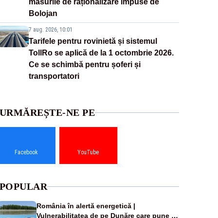
măsurile de raționalizare impuse de
Bolojan
7 aug. 2026, 10:01
Tarifele pentru rovinietă și sistemul
TollRo se aplică de la 1 octombrie 2026.
Ce se schimbă pentru șoferi și
transportatori
URMĂREȘTE-NE PE
Facebook
YouTube
POPULAR
România în alertă energetică |
Vulnerabilitatea de pe Dunăre care pune în