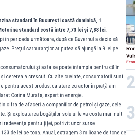
nzina standard în București costă duminică, 1
 Motorina standard costă între 7,73 lei și 7,88 lei.
i în perioada următoare, după ce Guvernul a decis să
aze. Preţul carburanţior ar putea să ajungă la 9 lei pe
Rom
Vul
Econ
pun
 consumatorului şi asta se poate întampla pentru că în
cun
i şi cererea a crescut. Cu alte cuvinte, consumatorii sunt
e pentru acest produs, ca atare eu actor în piaţă am
larat Corina Murafa, expert în energie.
n cifra de afaceri a companiilor de petrol și gaze, cele
te. Și exploatarea bogățiilor solului le va costa mai mult.
i redevenţa pentru țiței, potrivit unor surse
33 de lei pe tona. Anual, extragem 3 milioane de tone de