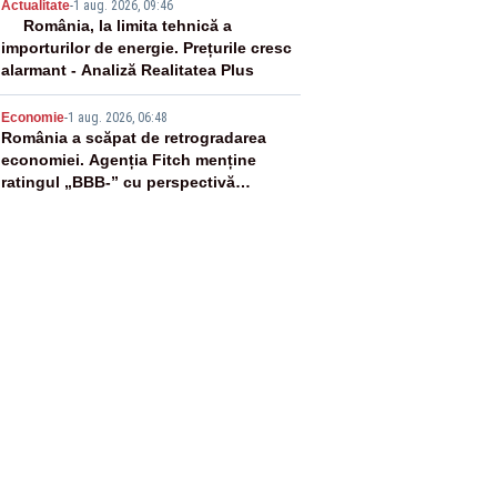
4
Actualitate
-
1 aug. 2026, 09:46
România, la limita tehnică a
importurilor de energie. Prețurile cresc
alarmant - Analiză Realitatea Plus
5
Economie
-
1 aug. 2026, 06:48
România a scăpat de retrogradarea
economiei. Agenția Fitch menține
ratingul „BBB-” cu perspectivă
negativă