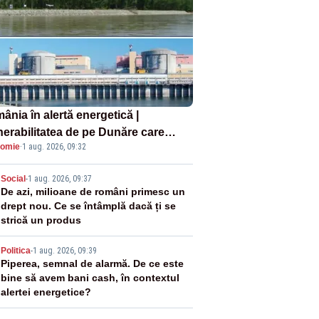
ânia în alertă energetică |
nerabilitatea de pe Dunăre care
omie
·
1 aug. 2026, 09:32
e în pericol Centrala Cernavodă era
oscută de pe vremea lui Ceaușescu
2
Social
-
1 aug. 2026, 09:37
De azi, milioane de români primesc un
drept nou. Ce se întâmplă dacă ți se
strică un produs
3
Politica
-
1 aug. 2026, 09:39
Piperea, semnal de alarmă. De ce este
bine să avem bani cash, în contextul
alertei energetice?