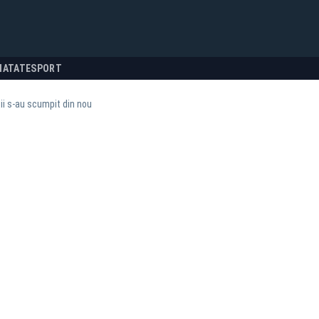
NATATE
SPORT
ii s-au scumpit din nou