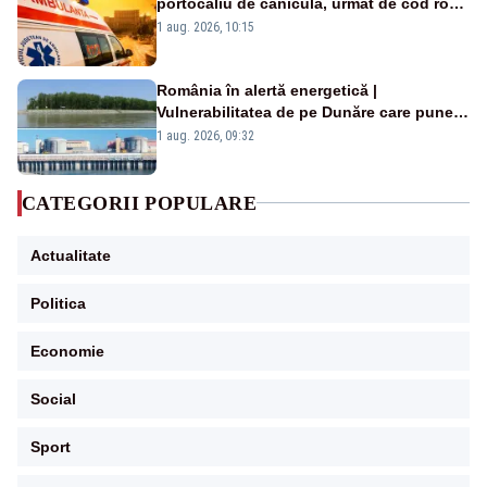
portocaliu de caniculă, urmat de cod roșu
duminică. Temperaturile urcă spre 40°C
1 aug. 2026, 10:15
România în alertă energetică |
Vulnerabilitatea de pe Dunăre care pune
în pericol Centrala Cernavodă era
1 aug. 2026, 09:32
cunoscută de pe vremea lui Ceaușescu
CATEGORII POPULARE
Actualitate
Politica
Economie
Social
Sport