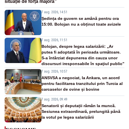
situație de forță majoră”
7 aug. 2026, 14:51
Ședința de guvern se amână pentru ora
15:00. Bolojan nu a obținut toate avizele
7 aug. 2026, 11:51
Bolojan, despre legea salarizării: „Ar
putea fi adoptată în perioada următoare.
S-a întârziat depunerea din cauza unor
discursuri iresponsabile în spaţiul public”
7 aug. 2026, 10:57
ANSVSA a negociat, la Ankara, un acord
pentru facilitarea tranzitului prin Turcia al
carcaselor de ovine și bovine
7 aug. 2026, 09:49
Senatorii și deputații rămân la muncă.
Sesiunea extraordinară, prelungită până
la votul pe legea salarizării