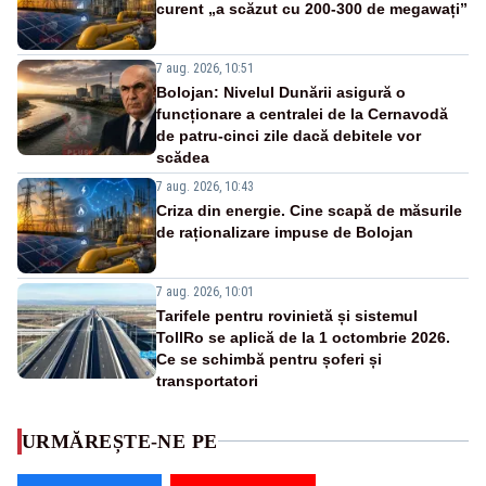
curent „a scăzut cu 200-300 de megawați”
7 aug. 2026, 10:51
Bolojan: Nivelul Dunării asigură o
funcționare a centralei de la Cernavodă
de patru-cinci zile dacă debitele vor
scădea
7 aug. 2026, 10:43
Criza din energie. Cine scapă de măsurile
de raționalizare impuse de Bolojan
7 aug. 2026, 10:01
Tarifele pentru rovinietă și sistemul
TollRo se aplică de la 1 octombrie 2026.
Ce se schimbă pentru șoferi și
transportatori
URMĂREȘTE-NE PE