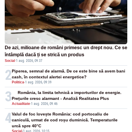
De azi, milioane de români primesc un drept nou. Ce se
întâmplă dacă ți se strică un produs
Social
·
1 aug. 2026, 09:37
2
Piperea, semnal de alarmă. De ce este bine să avem bani
cash, în contextul alertei energetice?
Politica
-
1 aug. 2026, 09:39
3
România, la limita tehnică a importurilor de energie.
Prețurile cresc alarmant - Analiză Realitatea Plus
Actualitate
-
1 aug. 2026, 09:46
4
Valul de foc lovește România: cod portocaliu de
caniculă, urmat de cod roșu duminică. Temperaturile
urcă spre 40°C
Social
-
1 aug. 2026, 10:15