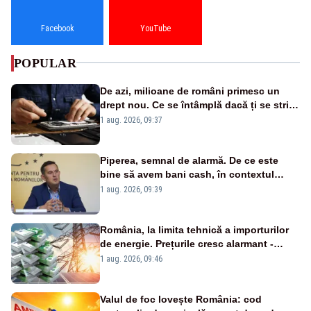
Facebook
YouTube
POPULAR
De azi, milioane de români primesc un
drept nou. Ce se întâmplă dacă ți se strică
un produs
1 aug. 2026, 09:37
Piperea, semnal de alarmă. De ce este
bine să avem bani cash, în contextul
alertei energetice?
1 aug. 2026, 09:39
România, la limita tehnică a importurilor
de energie. Prețurile cresc alarmant -
Analiză Realitatea Plus
1 aug. 2026, 09:46
Valul de foc lovește România: cod