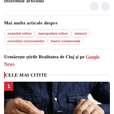
Distribuie articolul
Mai multe articole despre
scandal robor
manipulare robor
amenzi
consiliul concurentei
banci comerciale
Urmărește știrile Realitatea de Cluj și pe
Google
News
CELE MAI CITITE
1