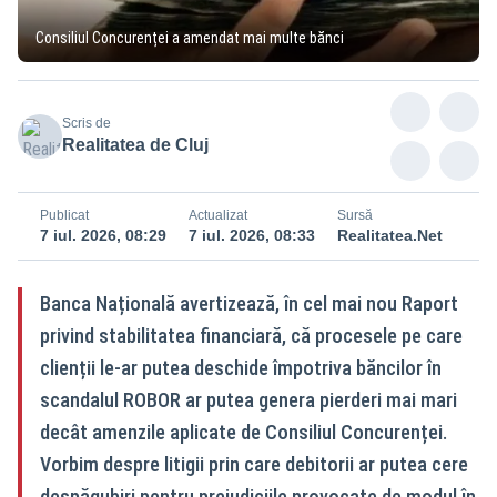
Consiliul Concurenței a amendat mai multe bănci
Scris de
Realitatea de Cluj
Publicat
Actualizat
Sursă
7 iul. 2026, 08:29
7 iul. 2026, 08:33
Realitatea.Net
Banca Națională avertizează, în cel mai nou Raport
privind stabilitatea financiară, că procesele pe care
clienții le-ar putea deschide împotriva băncilor în
scandalul ROBOR ar putea genera pierderi mai mari
decât amenzile aplicate de Consiliul Concurenței.
Vorbim despre litigii prin care debitorii ar putea cere
despăgubiri pentru prejudiciile provocate de modul în