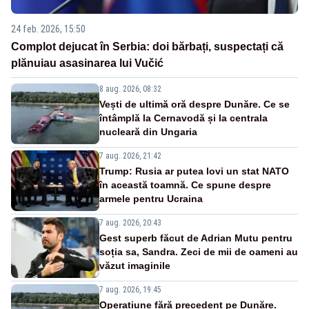
24 feb. 2026, 15:50
Complot dejucat în Serbia: doi bărbați, suspectați că
plănuiau asasinarea lui Vučić
8 aug. 2026, 08:32
Vești de ultimă oră despre Dunăre. Ce se
întâmplă la Cernavodă și la centrala
nucleară din Ungaria
7 aug. 2026, 21:42
Trump: Rusia ar putea lovi un stat NATO
în această toamnă. Ce spune despre
armele pentru Ucraina
7 aug. 2026, 20:43
Gest superb făcut de Adrian Mutu pentru
soția sa, Sandra. Zeci de mii de oameni au
văzut imaginile
7 aug. 2026, 19:45
Operațiune fără precedent pe Dunăre.