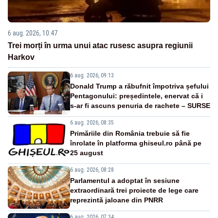
6 aug. 2026, 10:47
Trei morți în urma unui atac rusesc asupra regiunii
Harkov
6 aug. 2026, 09:13
Donald Trump a răbufnit împotriva șefului
Pentagonului: președintele, enervat că i
s-ar fi ascuns penuria de rachete – SURSE
6 aug. 2026, 08:35
Primăriile din România trebuie să fie
înrolate în platforma ghiseul.ro până pe
25 august
6 aug. 2026, 08:28
Parlamentul a adoptat în sesiune
extraordinară trei proiecte de lege care
reprezintă jaloane din PNRR
6 aug. 2026, 07:34