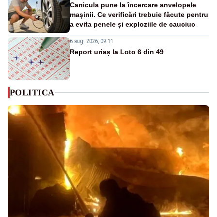
Canicula pune la încercare anvelopele
mașinii. Ce verificări trebuie făcute pentru
a evita penele și exploziile de cauciuc
6 aug. 2026, 09:11
Report uriaș la Loto 6 din 49
POLITICA