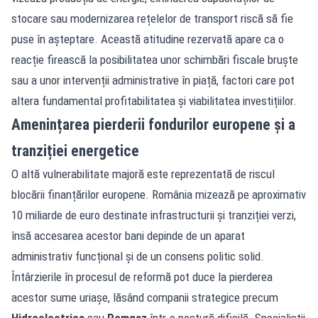
stocare sau modernizarea rețelelor de transport riscă să fie
puse în așteptare. Această atitudine rezervată apare ca o
reacție firească la posibilitatea unor schimbări fiscale bruște
sau a unor intervenții administrative în piață, factori care pot
altera fundamental profitabilitatea și viabilitatea investițiilor.
Amenințarea pierderii fondurilor europene și a
tranziției energetice
O altă vulnerabilitate majoră este reprezentată de riscul
blocării finanțărilor europene. România mizează pe aproximativ
10 miliarde de euro destinate infrastructurii și tranziției verzi,
însă accesarea acestor bani depinde de un aparat
administrativ funcțional și de un consens politic solid.
Întârzierile în procesul de reformă pot duce la pierderea
acestor sume uriașe, lăsând companii strategice precum
Hidroelectrica
sau
Romgaz
într-o postură dificilă. Specialiștii