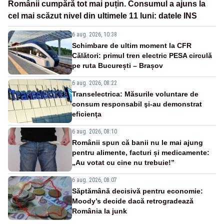
Românii cumpără tot mai puțin. Consumul a ajuns la
cel mai scăzut nivel din ultimele 11 luni: datele INS
6 aug. 2026, 10:38
Schimbare de ultim moment la CFR
Călători: primul tren electric PESA circulă
pe ruta București – Brașov
6 aug. 2026, 08:22
Transelectrica: Măsurile voluntare de
consum responsabil şi-au demonstrat
eficienţa
6 aug. 2026, 08:10
Românii spun că banii nu le mai ajung
pentru alimente, facturi și medicamente:
„Au votat cu cine nu trebuie!”
6 aug. 2026, 08:07
Săptămână decisivă pentru economie:
Moody’s decide dacă retrogradează
România la junk