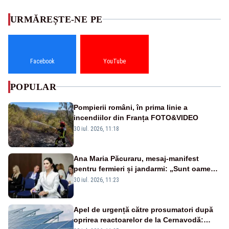
URMĂREȘTE-NE PE
Facebook
YouTube
POPULAR
Pompierii români, în prima linie a
incendiilor din Franța FOTO&VIDEO
30 iul. 2026, 11:18
Ana Maria Păcuraru, mesaj-manifest
pentru fermieri și jandarmi: „Sunt oameni
disperați, nu sunt răufăcători”
30 iul. 2026, 11:23
Apel de urgență către prosumatori după
oprirea reactoarelor de la Cernavodă: