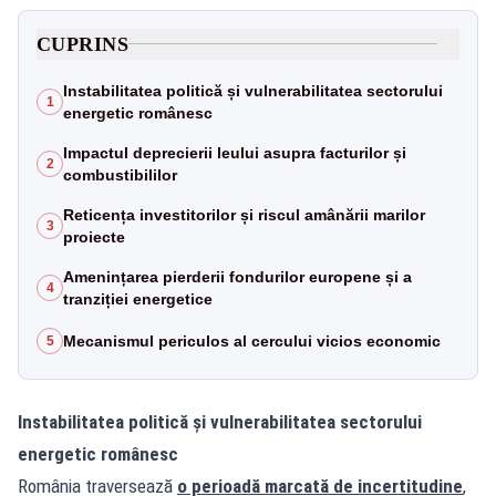
CUPRINS
Instabilitatea politică și vulnerabilitatea sectorului
1
energetic românesc
Impactul deprecierii leului asupra facturilor și
2
combustibililor
Reticența investitorilor și riscul amânării marilor
3
proiecte
Amenințarea pierderii fondurilor europene și a
4
tranziției energetice
Mecanismul periculos al cercului vicios economic
5
Instabilitatea politică și vulnerabilitatea sectorului
energetic românesc
România traversează
o perioadă marcată de incertitudine
,