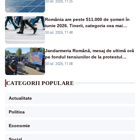
România are nevoie de energie
30 iul. 2026, 11:25
România are peste 511.000 de șomeri în
iunie 2026. Tinerii, categoria cea mai
afectată
30 iul. 2026, 11:48
Jandarmeria Română, mesaj de ultimă oră
pe fondul tensiunilor de la protestul
masiv al fermierilor - VIDEO
30 iul. 2026, 11:08
CATEGORII POPULARE
Actualitate
Politica
Economie
Social