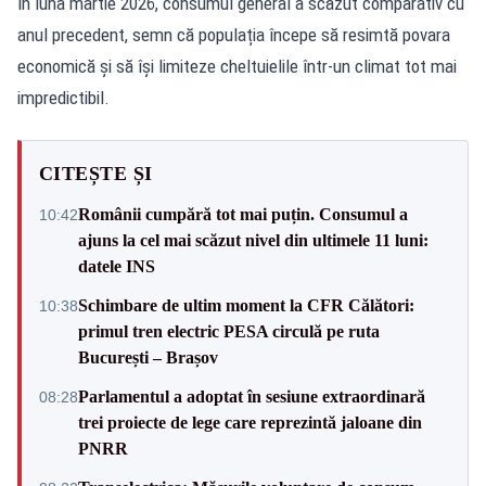
în luna martie 2026, consumul general a scăzut comparativ cu
anul precedent, semn că populația începe să resimtă povara
economică și să își limiteze cheltuielile într-un climat tot mai
impredictibil.
CITEȘTE ȘI
Românii cumpără tot mai puțin. Consumul a
10:42
ajuns la cel mai scăzut nivel din ultimele 11 luni:
datele INS
Schimbare de ultim moment la CFR Călători:
10:38
primul tren electric PESA circulă pe ruta
București – Brașov
Parlamentul a adoptat în sesiune extraordinară
08:28
trei proiecte de lege care reprezintă jaloane din
PNRR