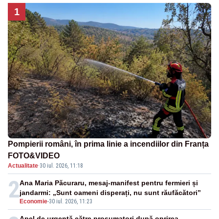
1
Pompierii români, în prima linie a incendiilor din Franța
FOTO&VIDEO
Actualitate
·
30 iul. 2026, 11:18
2
Ana Maria Păcuraru, mesaj-manifest pentru fermieri și
jandarmi: „Sunt oameni disperați, nu sunt răufăcători”
Economie
-
30 iul. 2026, 11:23
Apel de urgență către prosumatori după oprirea