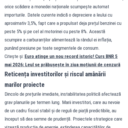
orice scădere a monedei naționale scumpește automat
importurile. Datele curente indică o depreciere a leului cu
aproximativ 3,5%, fapt care a propulsat deja prețul benzinei cu
peste 5% și pe cel al motorinei cu peste 8%. Această
scumpire a carburanților alimentează la rândul ei inflația,
punând presiune pe toate segmentele de consum.
Citește și:
Euro atinge un nou record istoric! Curs BNR 5
mai 2026: Leul se prăbușește în ziua moțiunii de cenzură
Reticența investitorilor și riscul amânării
marilor proiecte
Dincolo de prețurile imediate, instabilitatea politică afectează
grav planurile pe termen lung. Marii investitori, care au nevoie
de un cadru fiscal stabil și de reguli de piață predictibile, au
început să dea semne de prudență. Proiectele strategice care
vizează producția de energie, extinderea capacităților de