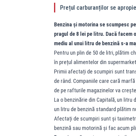
Prețul carburanților se apropie 
Benzina și motorina
se scumpesc pe z
pragul de 8 lei pe litru. Dacă facem 
mediu al unui litru de benzină s-a ma
Pentru un plin de 50 de litri, plătim c
în prețul alimentelor din supermarket
Primii afectați de scumpiri sunt trans
de rând. Companiile care cară marfă 
de pe rafturile magazinelor va crește
La o benzinărie din Capitală, un litru
un litru de benzină standard plătim nu
Afectați de scumpiri sunt și taximetri
benzină sau motorină și fac acum plin