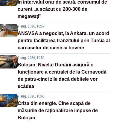
În intervalul orar de seară, consumul de
curent „a scăzut cu 200-300 de
megawați”
7 aug. 2026, 10:57
ANSVSA a negociat, la Ankara, un acord
pentru facilitarea tranzitului prin Turcia al
carcaselor de ovine și bovine
7 aug. 2026, 10:51
Bolojan: Nivelul Dunării asigură o
funcționare a centralei de la Cernavodă
de patru-cinci zile dacă debitele vor
scădea
7 aug. 2026, 10:43
Criza din energie. Cine scapă de
măsurile de raționalizare impuse de
Bolojan