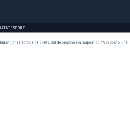
NATATE
SPORT
buranților se apropie de 8 lei! Litrul de benzină s-a majorat cu 4% în doar o lună