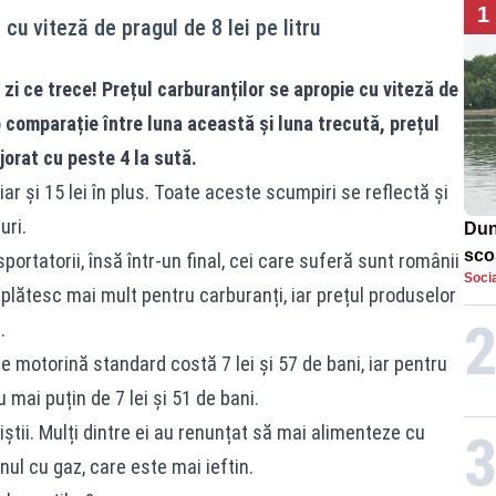
1
cu viteză de pragul de 8 lei pe litru
i ce trece! Prețul carburanților se apropie cu viteză de
o comparație între luna această și luna trecută, prețul
jorat cu peste 4 la sută.
hiar și 15 lei în plus. Toate aceste scumpiri se reflectă și
uri.
Dun
sco
portatorii, însă într-un final, cei care suferă sunt românii
Socia
doi
plătesc mai mult pentru carburanți, iar prețul produselor
.
 de motorină standard costă 7 lei și 57 de bani, iar pentru
 mai puțin de 7 lei și 51 de bani.
știi. Mulți dintre ei au renunțat să mai alimenteze cu
ul cu gaz, care este mai ieftin.