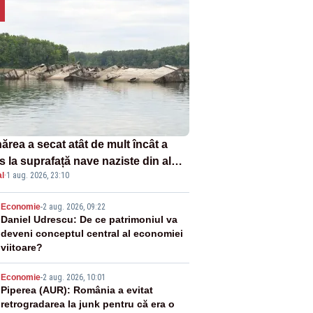
ărea a secat atât de mult încât a
s la suprafață nave naziste din al
l
·
1 aug. 2026, 23:10
lea război mondial
2
Economie
-
2 aug. 2026, 09:22
Daniel Udrescu: De ce patrimoniul va
deveni conceptul central al economiei
viitoare?
3
Economie
-
2 aug. 2026, 10:01
Piperea (AUR): România a evitat
retrogradarea la junk pentru că era o