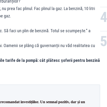
rburanților?
u prea fac plinul. Fac plinul la gaz. La benzină, 10 litri
pe gaz.
ic. Să faci un plin de benzină. Totul se scumpește.” a
i. Oamenii se plâng că guvernanții nu văd realitatea cu
ile tarife de la pompă: cât plătesc șoferii pentru benzină
recomandat investițiilor. Un semnal pozitiv, dar și un