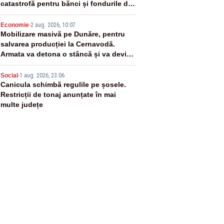
catastrofă pentru bănci și fondurile de
pensii
4
Economie
-
2 aug. 2026, 10:07
Mobilizare masivă pe Dunăre, pentru
salvarea producției la Cernavodă.
Armata va detona o stâncă și va devia
apa fluviului - IMAGINI AERIENE
5
Social
-
1 aug. 2026, 23:06
Canicula schimbă regulile pe șosele.
Restricții de tonaj anunțate în mai
multe județe