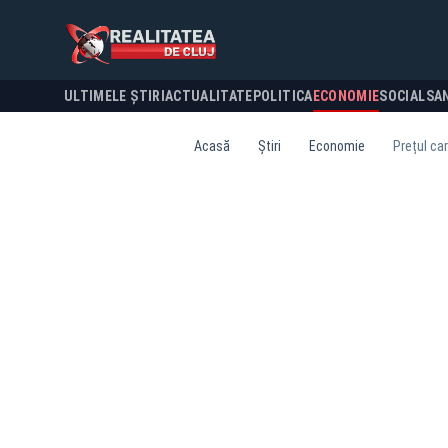
ULTIMELE ȘTIRI
ACTUALITATE
POLITICA
ECONOMIE
SOCIAL
SA
Acasă
Știri
Economie
Prețul car