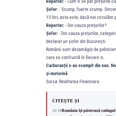
Reporter:
- Cum vi se par prețurile ca
Șofer:
- Scump, foarte scump. Sincer, n
15 litri, asta este, dacă noi circulăm 
Reporter:
- Din cauza prețurilor?
Șofer:
- Din cauza prețurilor, categor
declarat un șofer din București.
Românii sunt dezamăgiți de politicien
care se confruntă în fiecare zi.
Carburanții s-au scumpit din nou. No
și motorină
Sursa: Realitatea Financiara
CITEȘTE ȘI
România își păstrează ratingul 
10:38