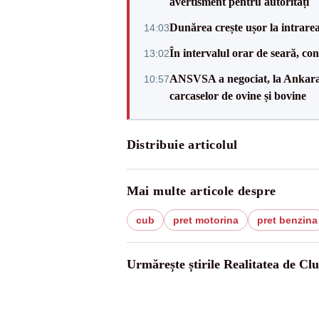
avertisment pentru autorități
Dunărea crește ușor la intrare
14:03
În intervalul orar de seară, c
13:02
ANSVSA a negociat, la Ankara, 
10:57
carcaselor de ovine și bovine
Distribuie articolul
Mai multe articole despre
cub
pret motorina
pret benzina
Urmărește știrile Realitatea de Clu