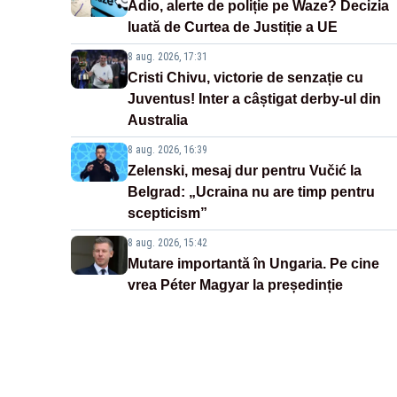
Adio, alerte de poliție pe Waze? Decizia
luată de Curtea de Justiție a UE
8 aug. 2026, 17:31
Cristi Chivu, victorie de senzație cu
Juventus! Inter a câștigat derby-ul din
Australia
8 aug. 2026, 16:39
Zelenski, mesaj dur pentru Vučić la
Belgrad: „Ucraina nu are timp pentru
scepticism”
8 aug. 2026, 15:42
Mutare importantă în Ungaria. Pe cine
vrea Péter Magyar la președinție