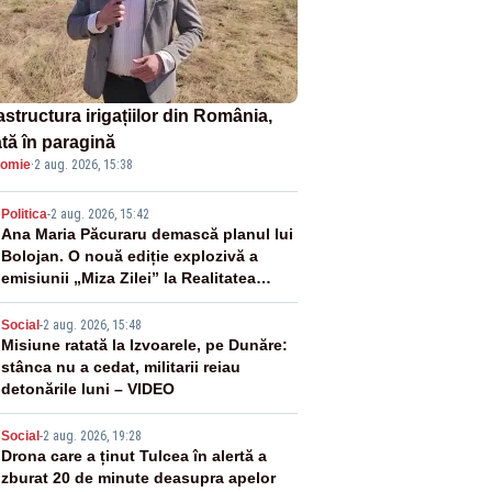
astructura irigațiilor din România,
ată în paragină
omie
·
2 aug. 2026, 15:38
2
Politica
-
2 aug. 2026, 15:42
Ana Maria Păcuraru demască planul lui
Bolojan. O nouă ediție explozivă a
emisiunii „Miza Zilei” la Realitatea
PLUS
3
Social
-
2 aug. 2026, 15:48
Misiune ratată la Izvoarele, pe Dunăre:
stânca nu a cedat, militarii reiau
detonările luni – VIDEO
4
Social
-
2 aug. 2026, 19:28
Drona care a ținut Tulcea în alertă a
zburat 20 de minute deasupra apelor