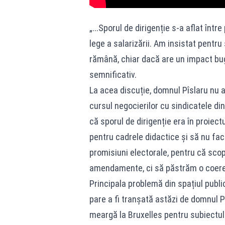
„...Sporul de dirigenție s-a aflat înt
lege a salarizării. Am insistat pentru 
rămână, chiar dacă are un impact bu
semnificativ.
La acea discuție, domnul Pîslaru nu a
cursul negocierilor cu sindicatele din
că sporul de dirigenție era în proiect
pentru cadrele didactice și să nu fa
promisiuni electorale, pentru că sc
amendamente, ci să păstrăm o coere
Principala problemă din spațiul public
pare a fi tranșată astăzi de domnul P
meargă la Bruxelles pentru subiectul 