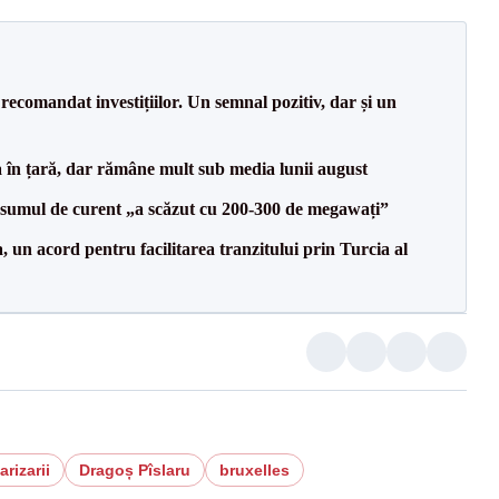
recomandat investițiilor. Un semnal pozitiv, dar și un
a în țară, dar rămâne mult sub media lunii august
onsumul de curent „a scăzut cu 200-300 de megawați”
un acord pentru facilitarea tranzitului prin Turcia al
arizarii
Dragoș Pîslaru
bruxelles