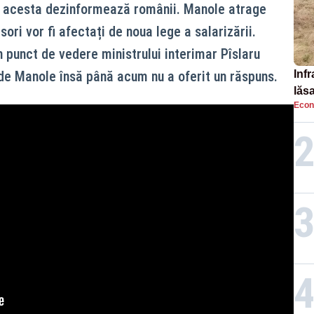
că acesta dezinformează românii. Manole atrage
ori vor fi afectați de noua lege a salarizării.
n punct de vedere ministrului interimar Pîslaru
de Manole însă până acum nu a oferit un răspuns.
Infr
lăs
Econ