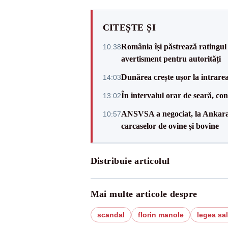
CITEȘTE ȘI
România își păstrează ratingul 
10:38
avertisment pentru autorități
Dunărea crește ușor la intrare
14:03
În intervalul orar de seară, c
13:02
ANSVSA a negociat, la Ankara, 
10:57
carcaselor de ovine și bovine
Distribuie articolul
Mai multe articole despre
scandal
florin manole
legea sal