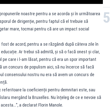
re propunerile noastre pentru a se acorda și în următoarea
sporul de dirigenție, pentru faptul că el trebuie să
getar mare, tocmai pentru că are un impact social
 fost de acord, pentru a se răzgândi după câteva zile în
 educație. Ar trebui să admită, și să o facă onest și clar,
ul pe care i l-am lăsat, pentru că era un spor important
că un concurs de populism aici, să nu încerce să facă
opul consensului nostru nu era să avem un concurs de
nță.
 referitoare la coeficienții pentru demnitari este, sau
îslaru mergând la Bruxelles. Nu înțeleg de ce e nevoie să
acesta...”, a declarat Florin Manole.