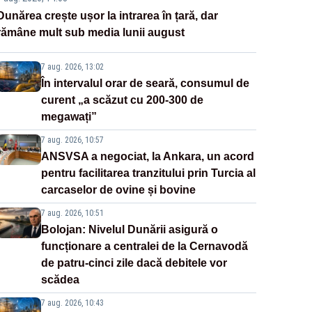
Dunărea crește ușor la intrarea în țară, dar
rămâne mult sub media lunii august
7 aug. 2026, 13:02
În intervalul orar de seară, consumul de
curent „a scăzut cu 200-300 de
megawați”
7 aug. 2026, 10:57
ANSVSA a negociat, la Ankara, un acord
pentru facilitarea tranzitului prin Turcia al
carcaselor de ovine și bovine
7 aug. 2026, 10:51
Bolojan: Nivelul Dunării asigură o
funcționare a centralei de la Cernavodă
de patru-cinci zile dacă debitele vor
scădea
7 aug. 2026, 10:43