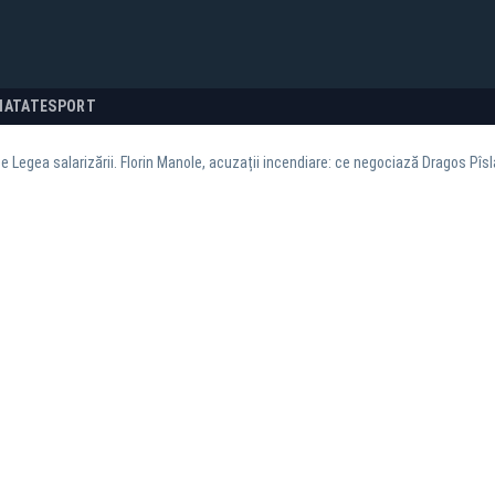
NATATE
SPORT
 Legea salarizării. Florin Manole, acuzații incendiare: ce negociază Dragos Pîsla