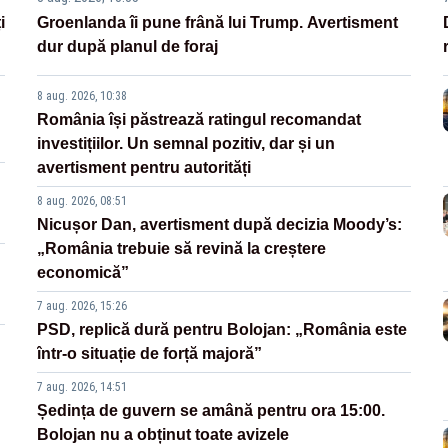
i
Groenlanda îi pune frână lui Trump. Avertisment
dur după planul de foraj
8 aug. 2026, 10:38
România își păstrează ratingul recomandat
investițiilor. Un semnal pozitiv, dar și un
avertisment pentru autorități
8 aug. 2026, 08:51
Nicușor Dan, avertisment după decizia Moody’s:
„România trebuie să revină la creștere
economică”
7 aug. 2026, 15:26
PSD, replică dură pentru Bolojan: „România este
într-o situație de forță majoră”
7 aug. 2026, 14:51
Ședința de guvern se amână pentru ora 15:00.
Bolojan nu a obținut toate avizele