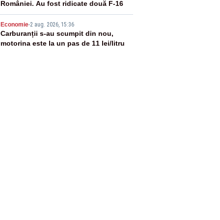
României. Au fost ridicate două F-16
5
Economie
-
2 aug. 2026, 15:36
Carburanții s-au scumpit din nou,
motorina este la un pas de 11 lei/litru