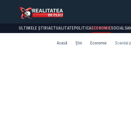
ULTIMELE ȘTIRI
ACTUALITATE
POLITICA
ECONOMIE
SOCIAL
SA
Acasă
Știri
Economie
Scandal pe