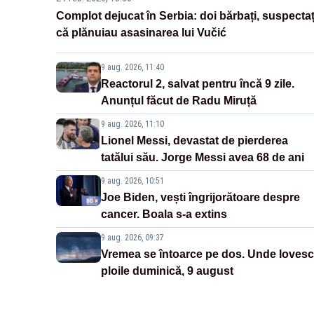
Complot dejucat în Serbia: doi bărbați, suspectaț
că plănuiau asasinarea lui Vučić
9 aug. 2026, 11:40
Reactorul 2, salvat pentru încă 9 zile.
Anunțul făcut de Radu Miruță
9 aug. 2026, 11:10
Lionel Messi, devastat de pierderea
tatălui său. Jorge Messi avea 68 de ani
9 aug. 2026, 10:51
Joe Biden, vești îngrijorătoare despre
cancer. Boala s-a extins
9 aug. 2026, 09:37
Vremea se întoarce pe dos. Unde lovesc
ploile duminică, 9 august