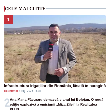
CELE MAI CITITE
1
Infrastructura irigațiilor din România, lăsată în paragină
Economie
·
2 aug. 2026, 15:38
2
Ana Maria Păcuraru demască planul lui Bolojan. O nouă
ediție explozivă a emisiunii „Miza Zilei” la Realitatea
PLUS