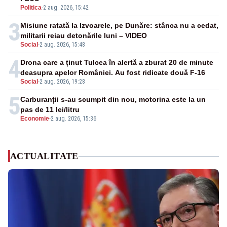
Politica
-
2 aug. 2026, 15:42
3
Misiune ratată la Izvoarele, pe Dunăre: stânca nu a cedat,
militarii reiau detonările luni – VIDEO
Social
-
2 aug. 2026, 15:48
4
Drona care a ținut Tulcea în alertă a zburat 20 de minute
deasupra apelor României. Au fost ridicate două F-16
Social
-
2 aug. 2026, 19:28
5
Carburanții s-au scumpit din nou, motorina este la un
pas de 11 lei/litru
Economie
-
2 aug. 2026, 15:36
ACTUALITATE