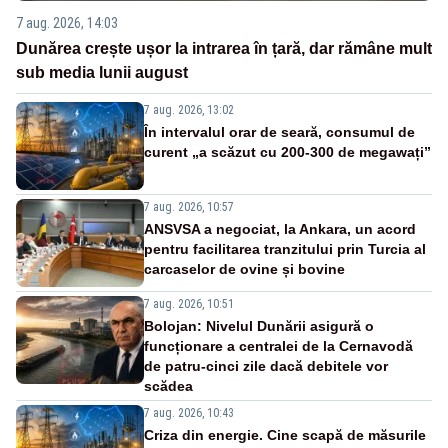
7 aug. 2026, 14:03
Dunărea crește ușor la intrarea în țară, dar rămâne mult
sub media lunii august
7 aug. 2026, 13:02
În intervalul orar de seară, consumul de
curent „a scăzut cu 200-300 de megawați”
7 aug. 2026, 10:57
ANSVSA a negociat, la Ankara, un acord
pentru facilitarea tranzitului prin Turcia al
carcaselor de ovine și bovine
7 aug. 2026, 10:51
Bolojan: Nivelul Dunării asigură o
funcționare a centralei de la Cernavodă
de patru-cinci zile dacă debitele vor
scădea
7 aug. 2026, 10:43
Criza din energie. Cine scapă de măsurile