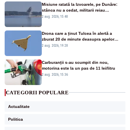
Misiune ratată la Izvoarele, pe Dunăre:
stânca nu a cedat, militarii reiau
detonările luni – VIDEO
2 aug. 2026, 15:48
Drona care a ținut Tulcea în alertă a
zburat 20 de minute deasupra apelor
României. Au fost ridicate două F-16
2 aug. 2026, 19:28
Carburanții s-au scumpit din nou,
motorina este la un pas de 11 lei/litru
2 aug. 2026, 15:36
CATEGORII POPULARE
Actualitate
Politica