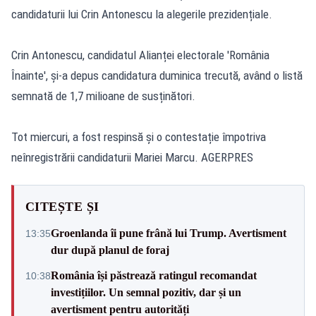
candidaturii lui Crin Antonescu la alegerile prezidențiale.
Crin Antonescu, candidatul Alianței electorale 'România
Înainte', și-a depus candidatura duminica trecută, având o listă
semnată de 1,7 milioane de susținători.
Tot miercuri, a fost respinsă și o contestație împotriva
neînregistrării candidaturii Mariei Marcu. AGERPRES
CITEȘTE ȘI
Groenlanda îi pune frână lui Trump. Avertisment
13:35
dur după planul de foraj
România își păstrează ratingul recomandat
10:38
investițiilor. Un semnal pozitiv, dar și un
avertisment pentru autorități