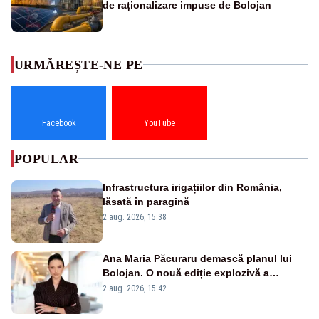
de raționalizare impuse de Bolojan
URMĂREȘTE-NE PE
Facebook
YouTube
POPULAR
Infrastructura irigațiilor din România,
lăsată în paragină
2 aug. 2026, 15:38
Ana Maria Păcuraru demască planul lui
Bolojan. O nouă ediție explozivă a
emisiunii „Miza Zilei” la Realitatea PLUS
2 aug. 2026, 15:42