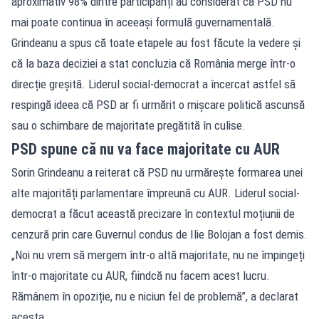
aproximativ 98% dintre participanți au considerat că PSD nu
mai poate continua în aceeași formulă guvernamentală.
Grindeanu a spus că toate etapele au fost făcute la vedere și
că la baza deciziei a stat concluzia că România merge într-o
direcție greșită. Liderul social-democrat a încercat astfel să
respingă ideea că PSD ar fi urmărit o mișcare politică ascunsă
sau o schimbare de majoritate pregătită în culise.
PSD spune că nu va face majoritate cu AUR
Sorin Grindeanu a reiterat că PSD nu urmărește formarea unei
alte majorități parlamentare împreună cu AUR. Liderul social-
democrat a făcut această precizare în contextul moțiunii de
cenzură prin care Guvernul condus de Ilie Bolojan a fost demis.
„Noi nu vrem să mergem într-o altă majoritate, nu ne împingeți
într-o majoritate cu AUR, fiindcă nu facem acest lucru.
Rămânem în opoziție, nu e niciun fel de problemă”, a declarat
acesta.