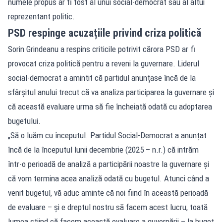
numele propus ar fi fost al unui social-democrat sau al altui
reprezentant politic.
PSD respinge acuzațiile privind criza politică
Sorin Grindeanu a respins criticile potrivit cărora PSD ar fi
provocat criza politică pentru a reveni la guvernare. Liderul
social-democrat a amintit că partidul anunțase încă de la
sfârșitul anului trecut că va analiza participarea la guvernare și
că această evaluare urma să fie încheiată odată cu adoptarea
bugetului.
„Să o luăm cu începutul. Partidul Social-Democrat a anunțat
încă de la începutul lunii decembrie (2025 – n.r.) că intrăm
într-o perioadă de analiză a participării noastre la guvernare și
că vom termina acea analiză odată cu bugetul. Atunci când a
venit bugetul, vă aduc aminte că noi fiind în această perioadă
de evaluare – și e dreptul nostru să facem acest lucru, toată
lumea știind că facem această evaluare a guvernării – la buget