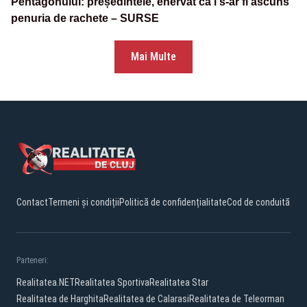
Pentagonului: președintele, enervat că i s-ar fi ascuns
penuria de rachete – SURSE
Mai Multe
Contact
Termeni și condiții
Politică de confidențialitate
Cod de conduită
Parteneri:
Realitatea.NET
Realitatea Sportiva
Realitatea Star
Realitatea de Harghita
Realitatea de Calarasi
Realitatea de Teleorman