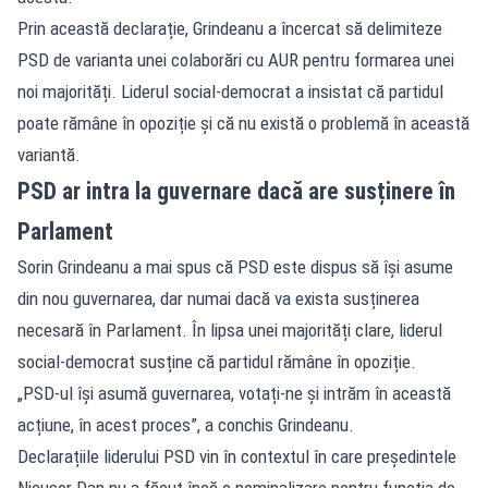
Prin această declarație, Grindeanu a încercat să delimiteze
PSD de varianta unei colaborări cu AUR pentru formarea unei
noi majorități. Liderul social-democrat a insistat că partidul
poate rămâne în opoziție și că nu există o problemă în această
variantă.
PSD ar intra la guvernare dacă are susținere în
Parlament
Sorin Grindeanu a mai spus că PSD este dispus să își asume
din nou guvernarea, dar numai dacă va exista susținerea
necesară în Parlament. În lipsa unei majorități clare, liderul
social-democrat susține că partidul rămâne în opoziție.
„PSD-ul își asumă guvernarea, votați-ne și intrăm în această
acțiune, în acest proces”, a conchis Grindeanu.
Declarațiile liderului PSD vin în contextul în care președintele
Nicușor Dan nu a făcut încă o nominalizare pentru funcția de