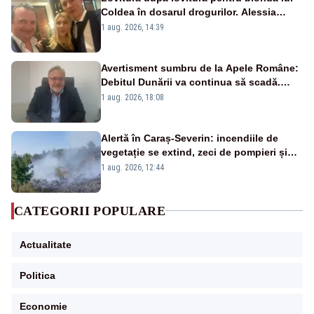
Coldea în dosarul drogurilor. Alessia
Păcuraru explică decizia magistraților
1 aug. 2026, 14:39
Avertisment sumbru de la Apele Române:
Debitul Dunării va continua să scadă.
Cernavodă s-ar putea închide în 4 zile
1 aug. 2026, 18:08
Alertă în Caraș-Severin: incendiile de
vegetație se extind, zeci de pompieri și
silvicultori se luptă cu flăcările - VIDEO
1 aug. 2026, 12:44
CATEGORII POPULARE
Actualitate
Politica
Economie