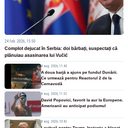
24 feb. 2026, 15:50
Complot dejucat în Serbia: doi bărbați, suspectați că
plănuiau asasinarea lui Vučić
8 aug. 2026, 11:40
A doua barjă a ajuns pe fundul Dunării.
Ce urmează pentru Reactorul 2 de la
Cernavodă
8 aug. 2026, 11:32
David Popovici, favorit la aur la Europene.
Americanii au anticipat podiumul
8 aug. 2026, 10:42
Lovitură pentru Trump. Instanța a blocat