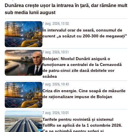
Dunărea crește ușor la intrarea în țară, dar rămâne mult
sub media lunii august
7 aug. 2026, 13:02
În intervalul orar de seară, consumul de
curent „a scăzut cu 200-300 de megawați”
7 aug. 2026, 10:51
Bolojan: Nivelul Dunării asigură o
funcționare a centralei de la Cernavodă
de patru-cinci zile dacă debitele vor
scădea
7 aug. 2026, 10:43
Criza din energie. Cine scapă de măsurile
de raționalizare impuse de Bolojan
7 aug. 2026, 10:01
Tarifele pentru rovinietă și sistemul
TollRo se aplică de la 1 octombrie 2026.
Ce se schimbă pentru șoferi și