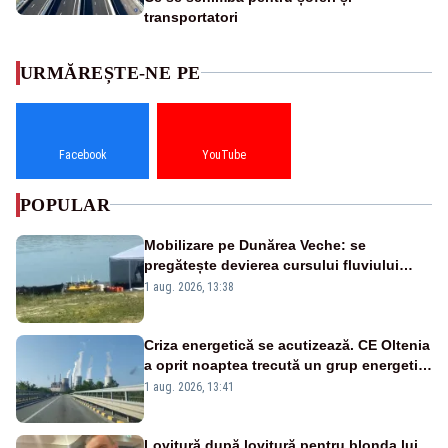
transportatori
URMĂREȘTE-NE PE
Facebook
YouTube
POPULAR
Mobilizare pe Dunărea Veche: se
pregătește devierea cursului fluviului
către Cernavodă – VIDEO
1 aug. 2026, 13:38
Criza energetică se acutizează. CE Oltenia
a oprit noaptea trecută un grup energetic
de la Rovinari
1 aug. 2026, 13:41
Lovitură după lovitură pentru blonda lui