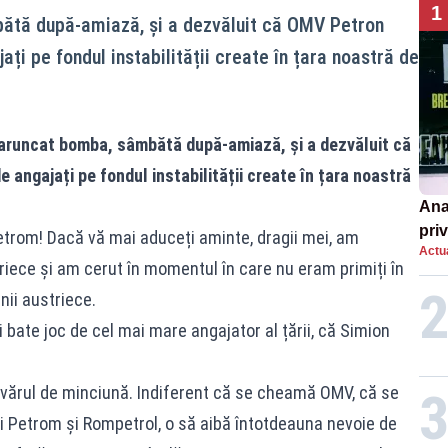
1
ătă după-amiază, și a dezvăluit că OMV Petron
ați pe fondul instabilității create în țara noastră de
 aruncat bomba, sâmbătă după-amiază, și a dezvăluit că
 angajați pe fondul instabilității create în țara noastră
Ana
priv
trom! Dacă vă mai aduceți aminte, dragii mei, am
Actua
Româ
riece și am cerut în momentul în care nu eram primiți în
un e
ii austriece.
și bate joc de cel mai mare angajator al țării, că Simion
vărul de minciună. Indiferent că se cheamă OMV, că se
și Petrom și Rompetrol, o să aibă întotdeauna nevoie de