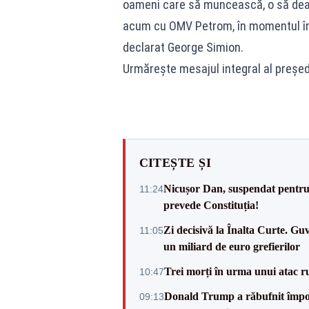
oameni care să muncească, o să dea a
acum cu OMV Petrom, în momentul în 
declarat George Simion.
Urmărește mesajul integral al președi
CITEȘTE ȘI
Nicușor Dan, suspendat pentru
11:24
prevede Constituția!
Zi decisivă la Înalta Curte. Gu
11:05
un miliard de euro grefierilor
Trei morți în urma unui atac r
10:47
Donald Trump a răbufnit împotri
09:13