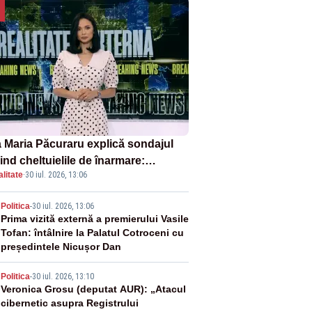
 Maria Păcuraru explică sondajul
ind cheltuielile de înarmare:
litate
·
30 iul. 2026, 13:06
nii cer transparență în achiziții și
chilibru între partenerii externi
2
Politica
-
30 iul. 2026, 13:06
Prima vizită externă a premierului Vasile
Tofan: întâlnire la Palatul Cotroceni cu
președintele Nicușor Dan
3
Politica
-
30 iul. 2026, 13:10
Veronica Grosu (deputat AUR): „Atacul
cibernetic asupra Registrului