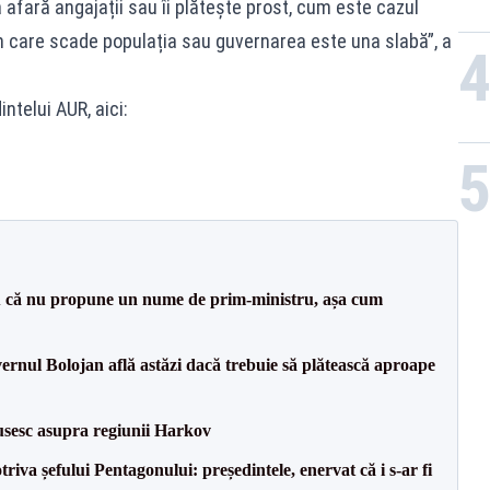
fară angajații sau îi plătește prost, cum este cazul
care scade populația sau guvernarea este una slabă”, a
ntelui AUR, aici:
 că nu propune un nume de prim-ministru, așa cum
vernul Bolojan află astăzi dacă trebuie să plătească aproape
usesc asupra regiunii Harkov
va șefului Pentagonului: președintele, enervat că i s-ar fi