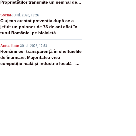
Proprietăților transmite un semnal de
neîncredere investitorilor”
4
Social
-
30 iul. 2026, 13:26
Clujean arestat preventiv după ce a
jefuit un polonez de 73 de ani aflat în
turul României pe bicicletă
5
Actualitate
-
30 iul. 2026, 12:53
Românii cer transparență în cheltuielile
de înarmare. Majoritatea vrea
competiție reală și industrie locală –
SONDAJ