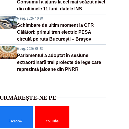
Consumul a ajuns la cel mai scăzut nivel
din ultimele 11 luni: datele INS
6 aug. 2026, 10:38
Schimbare de ultim moment la CFR
Călători: primul tren electric PESA
circulă pe ruta București – Brașov
6 aug. 2026, 08:28
Parlamentul a adoptat în sesiune
extraordinară trei proiecte de lege care
reprezintă jaloane din PNRR
URMĂREȘTE-NE PE
Facebook
YouTube