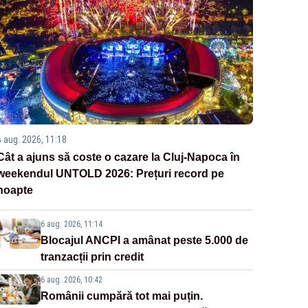
6 aug. 2026, 11:18
Cât a ajuns să coste o cazare la Cluj-Napoca în
weekendul UNTOLD 2026: Prețuri record pe
noapte
6 aug. 2026, 11:14
Blocajul ANCPI a amânat peste 5.000 de
tranzacții prin credit
6 aug. 2026, 10:42
Românii cumpără tot mai puțin.