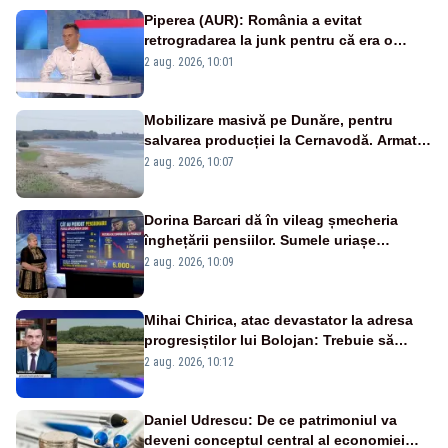
Piperea (AUR): România a evitat
retrogradarea la junk pentru că era o
catastrofă pentru bănci și fondurile de
2 aug. 2026, 10:01
pensii
Mobilizare masivă pe Dunăre, pentru
salvarea producției la Cernavodă. Armata
va detona o stâncă și va devia apa
2 aug. 2026, 10:07
fluviului - IMAGINI AERIENE
Dorina Barcari dă în vileag șmecheria
înghețării pensiilor. Sumele uriașe
pierdute de fiecare român
2 aug. 2026, 10:09
Mihai Chirica, atac devastator la adresa
progresiștilor lui Bolojan: Trebuie să
protejăm și natura, dar nu șținem omaneii
2 aug. 2026, 10:12
în stare permanentă de alertă
Daniel Udrescu: De ce patrimoniul va
deveni conceptul central al economiei