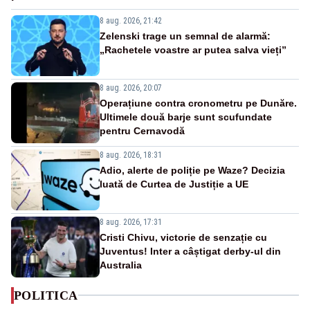
8 aug. 2026, 21:42
Zelenski trage un semnal de alarmă:
„Rachetele voastre ar putea salva vieți”
8 aug. 2026, 20:07
Operațiune contra cronometru pe Dunăre.
Ultimele două barje sunt scufundate
pentru Cernavodă
8 aug. 2026, 18:31
Adio, alerte de poliție pe Waze? Decizia
luată de Curtea de Justiție a UE
8 aug. 2026, 17:31
Cristi Chivu, victorie de senzație cu
Juventus! Inter a câștigat derby-ul din
Australia
POLITICA