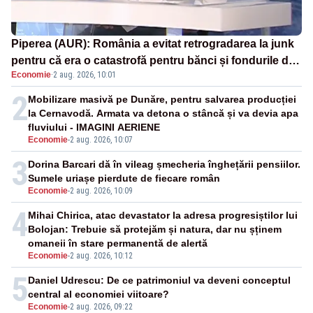
Piperea (AUR): România a evitat retrogradarea la junk
pentru că era o catastrofă pentru bănci și fondurile de
Economie
·
2 aug. 2026, 10:01
pensii
2
Mobilizare masivă pe Dunăre, pentru salvarea producției
la Cernavodă. Armata va detona o stâncă și va devia apa
fluviului - IMAGINI AERIENE
Economie
-
2 aug. 2026, 10:07
3
Dorina Barcari dă în vileag șmecheria înghețării pensiilor.
Sumele uriașe pierdute de fiecare român
Economie
-
2 aug. 2026, 10:09
4
Mihai Chirica, atac devastator la adresa progresiștilor lui
Bolojan: Trebuie să protejăm și natura, dar nu șținem
omaneii în stare permanentă de alertă
Economie
-
2 aug. 2026, 10:12
5
Daniel Udrescu: De ce patrimoniul va deveni conceptul
central al economiei viitoare?
Economie
-
2 aug. 2026, 09:22