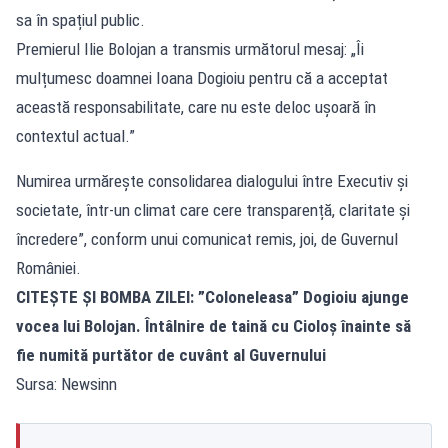
sa în spațiul public.
Premierul Ilie Bolojan a transmis următorul mesaj: „Îi
mulțumesc doamnei Ioana Dogioiu pentru că a acceptat
această responsabilitate, care nu este deloc ușoară în
contextul actual.”
Numirea urmărește consolidarea dialogului între Executiv și
societate, într-un climat care cere transparență, claritate și
încredere”, conform unui comunicat remis, joi, de Guvernul
României.
CITEȘTE ȘI
BOMBA ZILEI: ”Coloneleasa” Dogioiu ajunge
vocea lui Bolojan. Întâlnire de taină cu Cioloș înainte să
fie numită purtător de cuvânt al Guvernului
Sursa: Newsinn