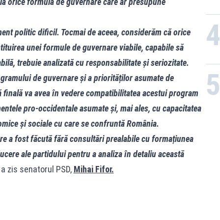
e la orice formulă de guvernare care ar presupune
nt politic dificil. Tocmai de aceea, considerăm că orice
ituirea unei formule de guvernare viabile, capabile să
lă, trebuie analizată cu responsabilitate și seriozitate.
ramului de guvernare și a priorităților asumate de
finală va avea în vedere compatibilitatea acestui program
mentele pro-occidentale asumate și, mai ales, cu capacitatea
omice și sociale cu care se confruntă România.
e a fost făcută fără consultări prealabile cu formațiunea
ere ale partidului pentru a analiza în detaliu această
,
a zis senatorul PSD,
Mihai Fifor.