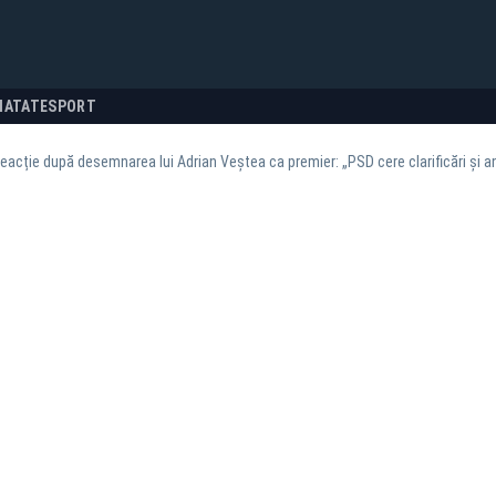
NATATE
SPORT
 reacție după desemnarea lui Adrian Veștea ca premier: „PSD cere clarificări și a