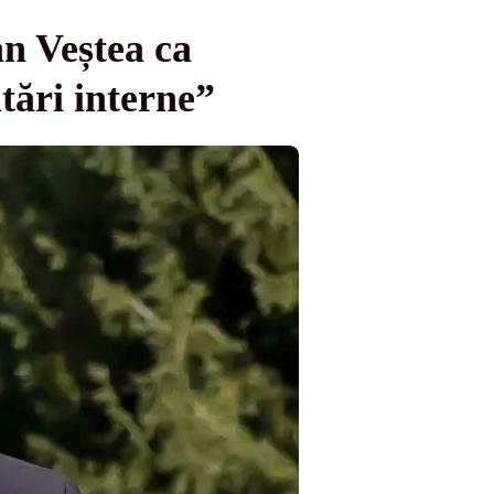
an Veștea ca
tări interne”