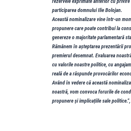
rezervele exprimate anterior cu privir
participarea domnului Ilie Bolojan.
Această nominalizare vine într-un mome
propunere care poate contribui la const
genereze o majoritate parlamentară stabi
Rămânem în așteptarea prezentării prog
premierul desemnat. Evaluarea noastră 
cu valorile noastre politice, cu angaja
reală de a răspunde provocărilor econ
Având în vedere că această nominalizar
noastră, vom convoca forurile de conduc
propunere și implicațiile sale politice.”