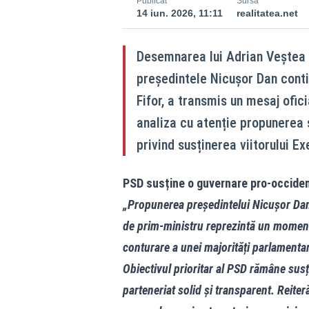
Publicat
Sursă
14 iun. 2026, 11:11
realitatea.net
Desemnarea lui Adrian Veștea 
președintele Nicușor Dan conti
Fifor, a transmis un mesaj ofic
analiza cu atenție propunerea 
privind susținerea viitorului Ex
PSD susține o guvernare pro-occident
„Propunerea președintelui Nicușor Dan
de prim-ministru reprezintă un moment 
conturare a unei majorități parlamentar
Obiectivul prioritar al PSD rămâne sus
parteneriat solid și transparent. Reit