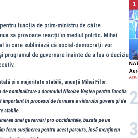
1
pentru funcția de prim-ministru de către
nuă să provoace reacții în mediul politic. Mihai
ial în care subliniază că social-democrații vor
și programul de guvernare înainte de a lua o decizie
ecutiv.
NAT
Aer
Actua
int
ală și o majoritate stabilă, anunță Mihai Fifor.
 de nominalizare a domnului Nicolae Veștea pentru funcția
important în procesul de formare a viitorului guvern și de
e stabile.
ținerea unei guvernări pro-occidentale, bazate pe un
erăm ferm susținerea pentru acest parcurs, însă menținem