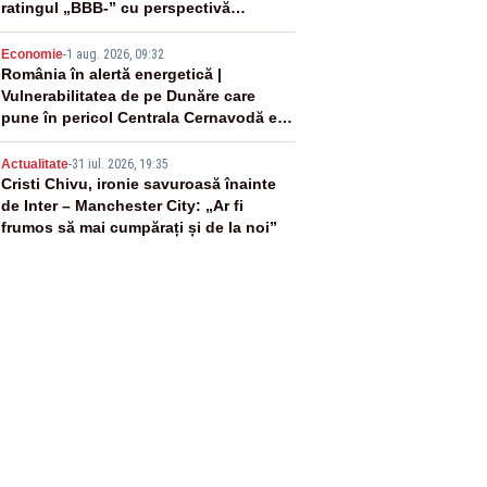
ratingul „BBB-” cu perspectivă
negativă
4
Economie
-
1 aug. 2026, 09:32
România în alertă energetică |
Vulnerabilitatea de pe Dunăre care
pune în pericol Centrala Cernavodă era
cunoscută de pe vremea lui Ceaușescu
5
Actualitate
-
31 iul. 2026, 19:35
Cristi Chivu, ironie savuroasă înainte
de Inter – Manchester City: „Ar fi
frumos să mai cumpărați și de la noi”