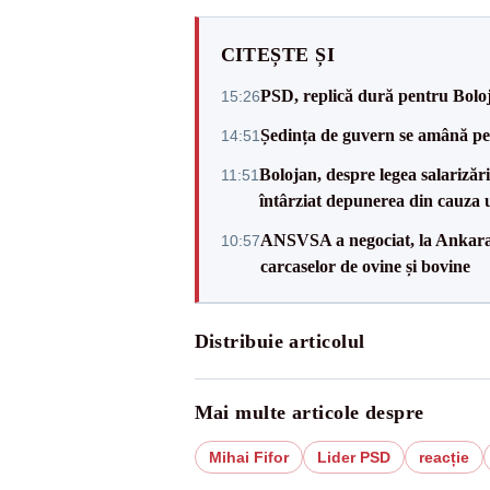
CITEȘTE ȘI
PSD, replică dură pentru Boloj
15:26
Ședința de guvern se amână pen
14:51
Bolojan, despre legea salarizăr
11:51
întârziat depunerea din cauza u
ANSVSA a negociat, la Ankara, 
10:57
carcaselor de ovine și bovine
Distribuie articolul
Mai multe articole despre
Mihai Fifor
Lider PSD
reacție