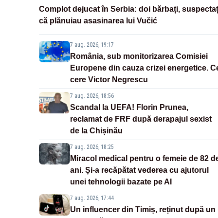
Complot dejucat în Serbia: doi bărbați, suspectaț
că plănuiau asasinarea lui Vučić
7 aug. 2026, 19:17
România, sub monitorizarea Comisiei
Europene din cauza crizei energetice. C
cere Victor Negrescu
7 aug. 2026, 18:56
Scandal la UEFA! Florin Prunea,
reclamat de FRF după derapajul sexist
de la Chișinău
7 aug. 2026, 18:25
Miracol medical pentru o femeie de 82 d
ani. Și-a recăpătat vederea cu ajutorul
unei tehnologii bazate pe AI
7 aug. 2026, 17:44
Un influencer din Timiș, reținut după un