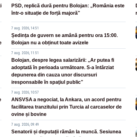
i
PSD, replică dură pentru Bolojan: „România este
într-o situație de forță majoră”
7 aug. 2026, 14:51
Ședința de guvern se amână pentru ora 15:00.
e
Bolojan nu a obținut toate avizele
7 aug. 2026, 11:51
Bolojan, despre legea salarizării: „Ar putea fi
adoptată în perioada următoare. S-a întârziat
depunerea din cauza unor discursuri
iresponsabile în spaţiul public”
7 aug. 2026, 10:57
e
ANSVSA a negociat, la Ankara, un acord pentru
facilitarea tranzitului prin Turcia al carcaselor de
ovine și bovine
7 aug. 2026, 09:49
Senatorii și deputații rămân la muncă. Sesiunea