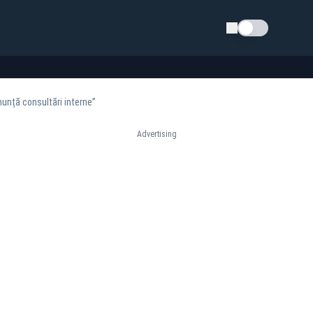
Schimba tema
nunță consultări interne”
Advertising