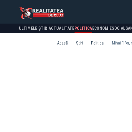
ULTIMELE ȘTIRI
ACTUALITATE
POLITICA
ECONOMIE
SOCIAL
SA
Acasă
Știri
Politica
Mihai Fifor,