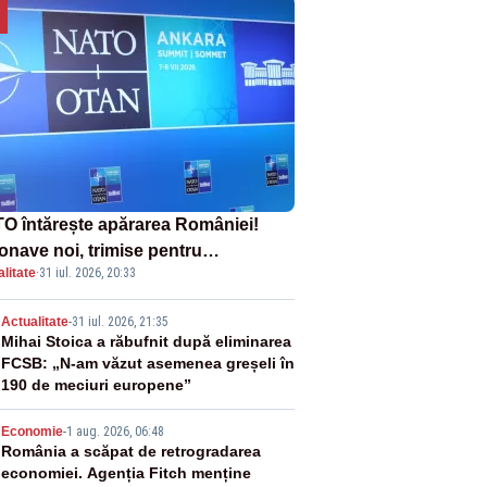
O întărește apărarea României!
onave noi, trimise pentru
litate
·
31 iul. 2026, 20:33
erceptarea și distrugerea dronelor
2
Actualitate
-
31 iul. 2026, 21:35
Mihai Stoica a răbufnit după eliminarea
FCSB: „N-am văzut asemenea greșeli în
190 de meciuri europene”
3
Economie
-
1 aug. 2026, 06:48
România a scăpat de retrogradarea
economiei. Agenția Fitch menține