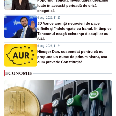
Poporului solicită investigarea deciziilor
luate în această perioadă de criză
enegetică
6 aug. 2026, 11:27
JD Vance anunță negocieri de pace
dificile și îndelungate cu Iranul, în timp ce
Teheranul neagă existența discuțiilor cu
SUA
6 aug. 2026, 11:24
Nicușor Dan, suspendat pentru că nu
propune un nume de prim-ministru, așa
cum prevede Constituția!
ECONOMIE