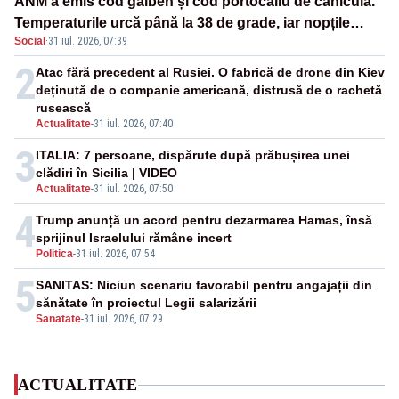
ANM a emis cod galben și cod portocaliu de caniculă.
Temperaturile urcă până la 38 de grade, iar nopțile
Social
·
31 iul. 2026, 07:39
devin tropicale
2
Atac fără precedent al Rusiei. O fabrică de drone din Kiev
deținută de o companie americană, distrusă de o rachetă
rusească
Actualitate
-
31 iul. 2026, 07:40
3
ITALIA: 7 persoane, dispărute după prăbușirea unei
clădiri în Sicilia | VIDEO
Actualitate
-
31 iul. 2026, 07:50
4
Trump anunță un acord pentru dezarmarea Hamas, însă
sprijinul Israelului rămâne incert
Politica
-
31 iul. 2026, 07:54
5
SANITAS: Niciun scenariu favorabil pentru angajații din
sănătate în proiectul Legii salarizării
Sanatate
-
31 iul. 2026, 07:29
ACTUALITATE