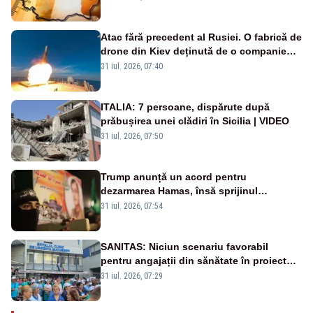
Atac fără precedent al Rusiei. O fabrică de
drone din Kiev deținută de o companie
americană, distrusă de o rachetă
31 iul. 2026, 07:40
rusească
ITALIA: 7 persoane, dispărute după
prăbușirea unei clădiri în Sicilia | VIDEO
31 iul. 2026, 07:50
Trump anunță un acord pentru
dezarmarea Hamas, însă sprijinul
Israelului rămâne incert
31 iul. 2026, 07:54
SANITAS: Niciun scenariu favorabil
pentru angajații din sănătate în proiectul
Legii salarizării
31 iul. 2026, 07:29