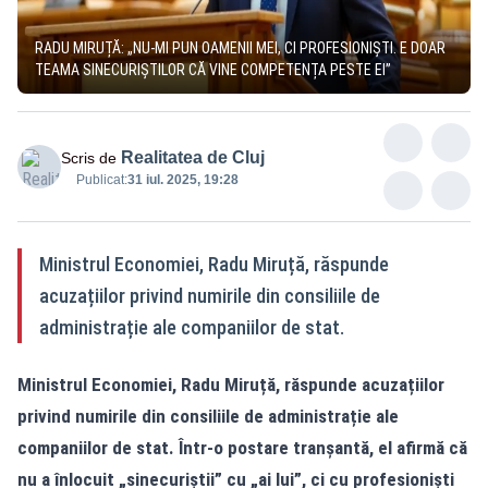
RADU MIRUȚĂ: „NU-MI PUN OAMENII MEI, CI PROFESIONIȘTI. E DOAR
TEAMA SINECURIȘTILOR CĂ VINE COMPETENȚA PESTE EI”
Realitatea de Cluj
Scris de
Publicat:
31 iul. 2025, 19:28
Ministrul Economiei, Radu Miruță, răspunde
acuzațiilor privind numirile din consiliile de
administrație ale companiilor de stat.
Ministrul Economiei, Radu Miruță, răspunde acuzațiilor
privind numirile din consiliile de administrație ale
companiilor de stat. Într-o postare tranșantă, el afirmă că
nu a înlocuit „sinecuriștii” cu „ai lui”, ci cu profesioniști