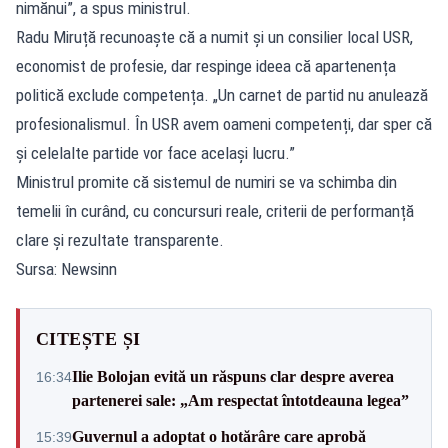
nimănui”, a spus ministrul.
Radu Miruță recunoaște că a numit și un consilier local USR,
economist de profesie, dar respinge ideea că apartenența
politică exclude competența. „Un carnet de partid nu anulează
profesionalismul. În USR avem oameni competenți, dar sper că
și celelalte partide vor face același lucru.”
Ministrul promite că sistemul de numiri se va schimba din
temelii în curând, cu concursuri reale, criterii de performanță
clare și rezultate transparente.
Sursa: Newsinn
CITEȘTE ȘI
Ilie Bolojan evită un răspuns clar despre averea
16:34
partenerei sale: „Am respectat întotdeauna legea”
Guvernul a adoptat o hotărâre care aprobă
15:39