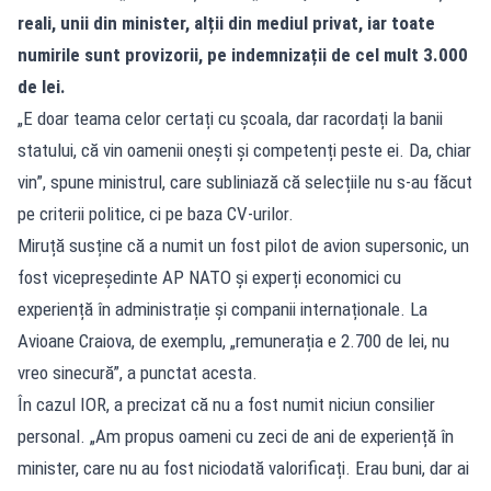
reali, unii din minister, alții din mediul privat, iar toate
numirile sunt provizorii, pe indemnizații de cel mult 3.000
de lei.
„E doar teama celor certați cu școala, dar racordați la banii
statului, că vin oamenii onești și competenți peste ei. Da, chiar
vin”, spune ministrul, care subliniază că selecțiile nu s-au făcut
pe criterii politice, ci pe baza CV-urilor.
Miruță susține că a numit un fost pilot de avion supersonic, un
fost vicepreședinte AP NATO și experți economici cu
experiență în administrație și companii internaționale. La
Avioane Craiova, de exemplu, „remunerația e 2.700 de lei, nu
vreo sinecură”, a punctat acesta.
În cazul IOR, a precizat că nu a fost numit niciun consilier
personal. „Am propus oameni cu zeci de ani de experiență în
minister, care nu au fost niciodată valorificați. Erau buni, dar ai