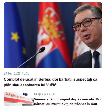
24 feb. 2026, 15:50
Complot dejucat în Serbia: doi bărbați, suspectați că
plănuiau asasinarea lui Vučić
6 aug. 2026, 21:39
Vremea a făcut prăpăd după caniculă. Doi
bărbați au murit loviți de trăsnet în râul