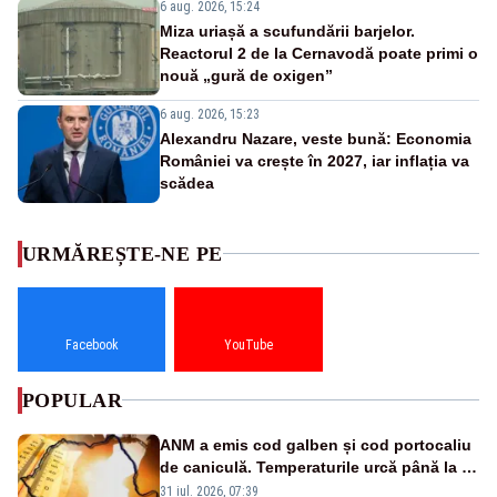
6 aug. 2026, 15:24
Miza uriașă a scufundării barjelor.
Reactorul 2 de la Cernavodă poate primi o
nouă „gură de oxigen”
6 aug. 2026, 15:23
Alexandru Nazare, veste bună: Economia
României va crește în 2027, iar inflația va
scădea
URMĂREȘTE-NE PE
Facebook
YouTube
POPULAR
ANM a emis cod galben și cod portocaliu
de caniculă. Temperaturile urcă până la 38
de grade, iar nopțile devin tropicale
31 iul. 2026, 07:39