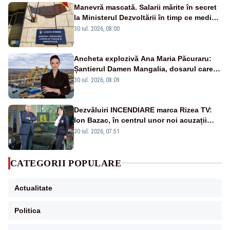
Manevră mascată. Salarii mărite în secret
la Ministerul Dezvoltării în timp ce medicii
ies în stradă
30 iul. 2026, 08:00
Ancheta explozivă Ana Maria Păcuraru:
Șantierul Damen Mangalia, dosarul care
scufundă apărarea României
30 iul. 2026, 08:09
Dezvăluiri INCENDIARE marca Rizea TV:
Ion Bazac, în centrul unor noi acuzații
publice
30 iul. 2026, 07:51
CATEGORII POPULARE
Actualitate
Politica