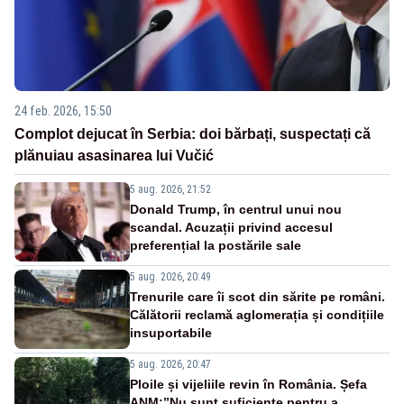
24 feb. 2026, 15:50
Complot dejucat în Serbia: doi bărbați, suspectați că
plănuiau asasinarea lui Vučić
5 aug. 2026, 21:52
Donald Trump, în centrul unui nou
scandal. Acuzații privind accesul
preferențial la postările sale
5 aug. 2026, 20:49
Trenurile care îi scot din sărite pe români.
Călătorii reclamă aglomerația și condițiile
insuportabile
5 aug. 2026, 20:47
Ploile și vijeliile revin în România. Șefa
ANM:”Nu sunt suficiente pentru a