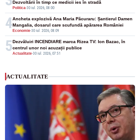
3
Dezvoltării în timp ce medicii ies în stradă
Politica
-
30 iul. 2026, 08:00
4
Ancheta explozivă Ana Maria Păcuraru: Șantierul Damen
Mangalia, dosarul care scufundă apărarea României
Economie
-
30 iul. 2026, 08:09
5
Dezvăluiri INCENDIARE marca Rizea TV: Ion Bazac, în
centrul unor noi acuzații publice
Actualitate
-
30 iul. 2026, 07:51
ACTUALITATE