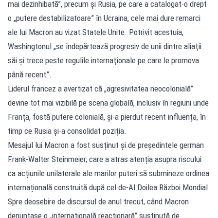
mai dezinhibată”, precum și Rusia, pe care a catalogat-o drept
o „putere destabilizatoare” în Ucraina, cele mai dure remarci
ale lui Macron au vizat Statele Unite. Potrivit acestuia,
Washingtonul „se îndepărtează progresiv de unii dintre aliaţii
săi şi trece peste regulile internaţionale pe care le promova
până recent”.
Liderul francez a avertizat că „agresivitatea neocolonială”
devine tot mai vizibilă pe scena globală, inclusiv în regiuni unde
Franța, fostă putere colonială, și-a pierdut recent influența, în
timp ce Rusia și-a consolidat poziția.
Mesajul lui Macron a fost susținut și de președintele german
Frank-Walter Steinmeier, care a atras atenția asupra riscului
ca acțiunile unilaterale ale marilor puteri să submineze ordinea
internațională construită după cel de-Al Doilea Război Mondial.
Spre deosebire de discursul de anul trecut, când Macron
denunțase o „internațională reacționară” susținută de