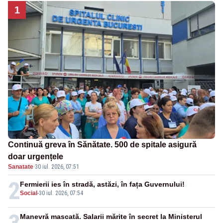
1
Continuă greva în Sănătate. 500 de spitale asigură
doar urgențele
Sanatate
·
30 iul. 2026, 07:51
2
Fermierii ies în stradă, astăzi, în fața Guvernului!
Social
-
30 iul. 2026, 07:54
Manevră mascată. Salarii mărite în secret la Ministerul