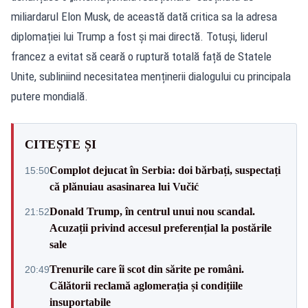
miliardarul Elon Musk, de această dată critica sa la adresa
diplomației lui Trump a fost și mai directă. Totuși, liderul
francez a evitat să ceară o ruptură totală față de Statele
Unite, subliniind necesitatea menținerii dialogului cu principala
putere mondială.
CITEȘTE ȘI
Complot dejucat în Serbia: doi bărbați, suspectați
15:50
că plănuiau asasinarea lui Vučić
Donald Trump, în centrul unui nou scandal.
21:52
Acuzații privind accesul preferențial la postările
sale
Trenurile care îi scot din sărite pe români.
20:49
Călătorii reclamă aglomerația și condițiile
insuportabile