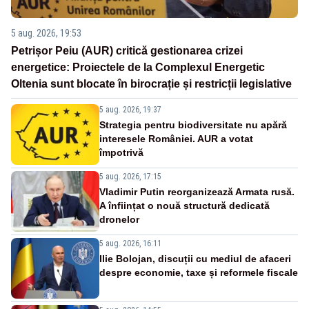
5 aug. 2026, 19:53
Petrișor Peiu (AUR) critică gestionarea crizei
energetice: Proiectele de la Complexul Energetic
Oltenia sunt blocate în birocrație și restricții legislative
5 aug. 2026, 19:37
Strategia pentru biodiversitate nu apără
interesele României. AUR a votat
împotrivă
5 aug. 2026, 17:15
Vladimir Putin reorganizează Armata rusă.
A înființat o nouă structură dedicată
dronelor
5 aug. 2026, 16:11
Ilie Bolojan, discuții cu mediul de afaceri
despre economie, taxe și reformele fiscale