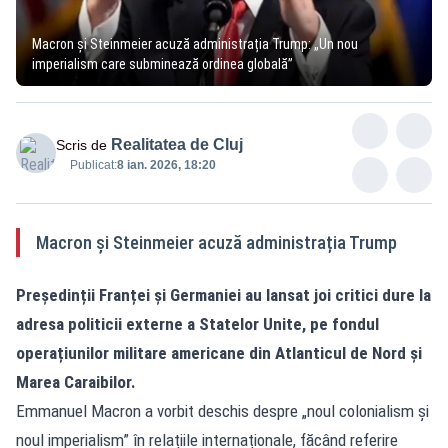
Macron și Steinmeier acuză administrația Trump: „Un nou
imperialism care subminează ordinea globală”
Realitatea de Cluj
Scris de
Publicat:
8 ian. 2026, 18:20
Macron și Steinmeier acuză administrația Trump
Președinții Franței și Germaniei au lansat joi critici dure la
adresa politicii externe a Statelor Unite, pe fondul
operațiunilor militare americane din Atlanticul de Nord și
Marea Caraibilor.
Emmanuel Macron a vorbit deschis despre „noul colonialism și
noul imperialism” în relațiile internaționale, făcând referire