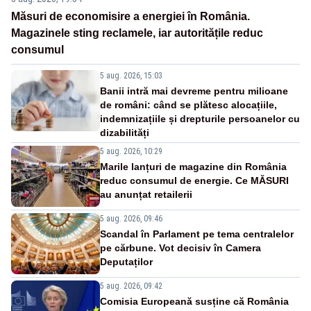
Măsuri de economisire a energiei în România.
Magazinele sting reclamele, iar autoritățile reduc
consumul
5 aug. 2026, 15:03
Banii intră mai devreme pentru milioane
de români: când se plătesc alocațiile,
indemnizațiile și drepturile persoanelor cu
dizabilități
5 aug. 2026, 10:29
Marile lanțuri de magazine din România
reduc consumul de energie. Ce MĂSURI
au anunțat retailerii
5 aug. 2026, 09:46
Scandal în Parlament pe tema centralelor
pe cărbune. Vot decisiv în Camera
Deputaților
5 aug. 2026, 09:42
Comisia Europeană susține că România