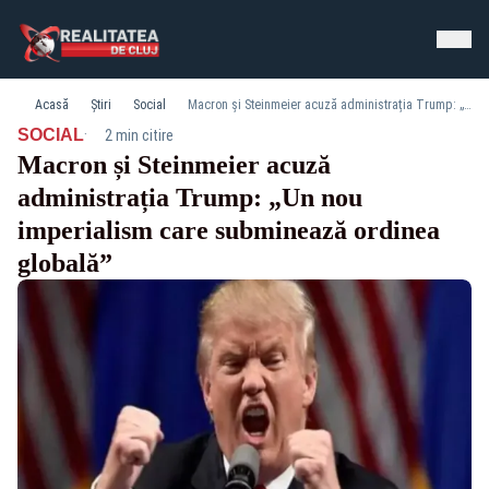
Acasă
Știri
Social
Macron și Steinmeier acuză administrația Trump: „Un nou imperialism care subminează ordinea globală”
·
SOCIAL
2 min citire
Macron și Steinmeier acuză
administrația Trump: „Un nou
imperialism care subminează ordinea
globală”