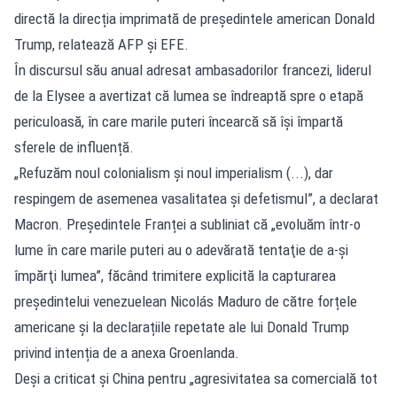
directă la direcția imprimată de președintele american Donald
Trump, relatează AFP și EFE.
În discursul său anual adresat ambasadorilor francezi, liderul
de la Elysee a avertizat că lumea se îndreaptă spre o etapă
periculoasă, în care marile puteri încearcă să își împartă
sferele de influență.
„Refuzăm noul colonialism şi noul imperialism (...), dar
respingem de asemenea vasalitatea şi defetismul”, a declarat
Macron. Președintele Franței a subliniat că „evoluăm într-o
lume în care marile puteri au o adevărată tentaţie de a-şi
împărţi lumea”, făcând trimitere explicită la capturarea
președintelui venezuelean Nicolás Maduro de către forțele
americane și la declarațiile repetate ale lui Donald Trump
privind intenția de a anexa Groenlanda.
Deși a criticat și China pentru „agresivitatea sa comercială tot