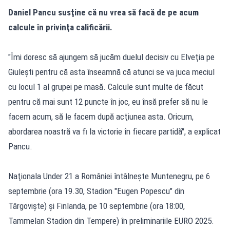
Daniel Pancu susţine că nu vrea să facă de pe acum
calcule în privinţa calificării.
"Îmi doresc să ajungem să jucăm duelul decisiv cu Elveţia pe
Giuleşti pentru că asta înseamnă că atunci se va juca meciul
cu locul 1 al grupei pe masă. Calcule sunt multe de făcut
pentru că mai sunt 12 puncte în joc, eu însă prefer să nu le
facem acum, să le facem după acţiunea asta. Oricum,
abordarea noastră va fi la victorie în fiecare partidă", a explicat
Pancu.
Naţionala Under 21 a României întâlneşte Muntenegru, pe 6
septembrie (ora 19.30, Stadion "Eugen Popescu" din
Târgovişte) şi Finlanda, pe 10 septembrie (ora 18:00,
Tammelan Stadion din Tempere) în preliminariile EURO 2025.