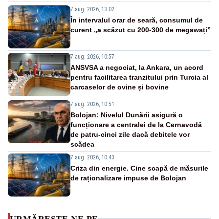
7 aug. 2026, 13:02
În intervalul orar de seară, consumul de
curent „a scăzut cu 200-300 de megawați”
7 aug. 2026, 10:57
ANSVSA a negociat, la Ankara, un acord
pentru facilitarea tranzitului prin Turcia al
carcaselor de ovine și bovine
7 aug. 2026, 10:51
Bolojan: Nivelul Dunării asigură o
funcționare a centralei de la Cernavodă
de patru-cinci zile dacă debitele vor
scădea
7 aug. 2026, 10:43
Criza din energie. Cine scapă de măsurile
de raționalizare impuse de Bolojan
URMĂREȘTE-NE PE