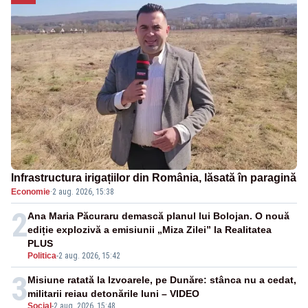
Infrastructura irigațiilor din România, lăsată în paragină
Economie
·
2 aug. 2026, 15:38
2
Ana Maria Păcuraru demască planul lui Bolojan. O nouă
ediție explozivă a emisiunii „Miza Zilei” la Realitatea
PLUS
Politica
-
2 aug. 2026, 15:42
3
Misiune ratată la Izvoarele, pe Dunăre: stânca nu a cedat,
militarii reiau detonările luni – VIDEO
Social
-
2 aug. 2026, 15:48