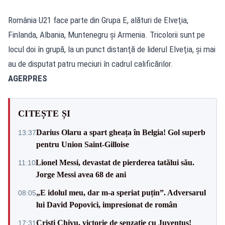
România U21 face parte din Grupa E, alături de Elveţia,
Finlanda, Albania, Muntenegru şi Armenia. Tricolorii sunt pe
locul doi în grupă, la un punct distanţă de liderul Elveţia, şi mai
au de disputat patru meciuri în cadrul calificărilor.
AGERPRES
CITEȘTE ȘI
Darius Olaru a spart gheața în Belgia! Gol superb
13:37
pentru Union Saint-Gilloise
Lionel Messi, devastat de pierderea tatălui său.
11:10
Jorge Messi avea 68 de ani
„E idolul meu, dar m-a speriat puțin”. Adversarul
08:05
lui David Popovici, impresionat de român
Cristi Chivu, victorie de senzație cu Juventus!
17:31