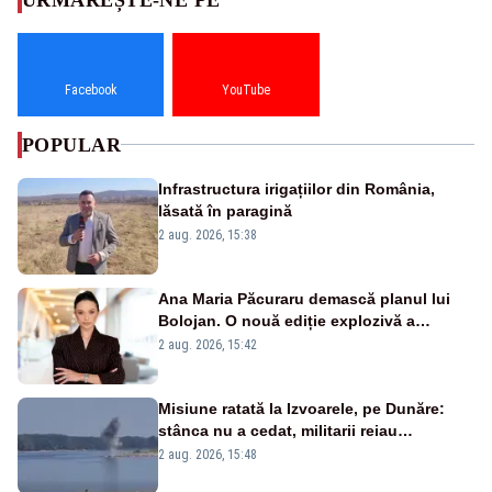
Facebook
YouTube
POPULAR
Infrastructura irigațiilor din România,
lăsată în paragină
2 aug. 2026, 15:38
Ana Maria Păcuraru demască planul lui
Bolojan. O nouă ediție explozivă a
emisiunii „Miza Zilei” la Realitatea PLUS
2 aug. 2026, 15:42
Misiune ratată la Izvoarele, pe Dunăre:
stânca nu a cedat, militarii reiau
detonările luni – VIDEO
2 aug. 2026, 15:48