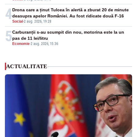
4
Drona care a ținut Tulcea în alertă a zburat 20 de minute
deasupra apelor României. Au fost ridicate două F-16
Social
-
2 aug. 2026, 19:28
5
Carburanții s-au scumpit din nou, motorina este la un
pas de 11 lei/litru
Economie
-
2 aug. 2026, 15:36
ACTUALITATE