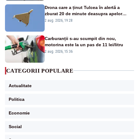
Drona care a ținut Tulcea în alertă a
zburat 20 de minute deasupra apelor
României. Au fost ridicate două F-16
2 aug. 2026, 19:28
Carburanții s-au scumpit din nou,
motorina este la un pas de 11 lei/litru
2 aug. 2026, 15:36
CATEGORII POPULARE
Actualitate
Politica
Economie
Social