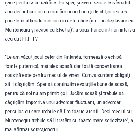
şase pentru a ne califica. Eu sper, şi avem şanse la sfârşitul
acestei acţiuni, să nu mai fim condiţionaţi de obţinerea a 6
puncte în ultimele meciuri din octombrie (n.r. - în deplasare cu
Muntenegru şi acasă cu Elveţia)", a spus Pancu într-un interviu
acordat FRF TV.
"Le-am văzut jocul celor din Finlanda, formează o echipă
foarte puternică, mai ales acasă, dar toată concentrarea
noastră este pentru meciul de vineri. Cumva suntem obligaţi
să îl câştigăm. Sper să continuăm evoluţiile bune de acasă,
pentru că noi nu am primit gol. Jucăm acasă şi trebuie să
câştigăm împotriva unui adversar fluctuant, un adversar
periculos cu care trebuie să fim foarte atenţi. Deci meciul cu
Muntenegru trebuie să îl tratăm cu foarte mare seriozitate", a
mai afirmat selecţionerul.