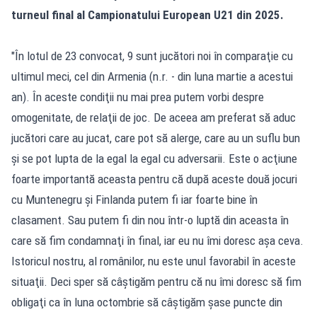
turneul final al Campionatului European U21 din 2025.
"În lotul de 23 convocat, 9 sunt jucători noi în comparaţie cu
ultimul meci, cel din Armenia (n.r. - din luna martie a acestui
an). În aceste condiţii nu mai prea putem vorbi despre
omogenitate, de relaţii de joc. De aceea am preferat să aduc
jucători care au jucat, care pot să alerge, care au un suflu bun
şi se pot lupta de la egal la egal cu adversarii. Este o acţiune
foarte importantă aceasta pentru că după aceste două jocuri
cu Muntenegru şi Finlanda putem fi iar foarte bine în
clasament. Sau putem fi din nou într-o luptă din aceasta în
care să fim condamnaţi în final, iar eu nu îmi doresc aşa ceva.
Istoricul nostru, al românilor, nu este unul favorabil în aceste
situaţii. Deci sper să câştigăm pentru că nu îmi doresc să fim
obligaţi ca în luna octombrie să câştigăm şase puncte din