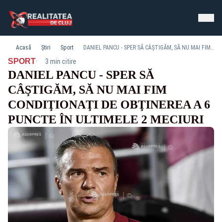
Acasă
Știri
Sport
DANIEL PANCU - SPER SĂ CÂŞTIGĂM, SĂ NU MAI FIM CONDIŢIONAŢI DE OBŢINEREA A 6 PUNCTE ÎN ULTIMELE 2 MECIURI
·
SPORT
3 min citire
DANIEL PANCU - SPER SĂ
CÂŞTIGĂM, SĂ NU MAI FIM
CONDIŢIONAŢI DE OBŢINEREA A 6
PUNCTE ÎN ULTIMELE 2 MECIURI