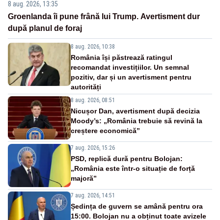
8 aug. 2026, 13:35
Groenlanda îi pune frână lui Trump. Avertisment dur
după planul de foraj
8 aug. 2026, 10:38
România își păstrează ratingul
recomandat investițiilor. Un semnal
pozitiv, dar și un avertisment pentru
autorități
8 aug. 2026, 08:51
Nicușor Dan, avertisment după decizia
Moody’s: „România trebuie să revină la
creștere economică”
7 aug. 2026, 15:26
PSD, replică dură pentru Bolojan:
„România este într-o situație de forță
majoră”
7 aug. 2026, 14:51
Ședința de guvern se amână pentru ora
15:00. Bolojan nu a obținut toate avizele