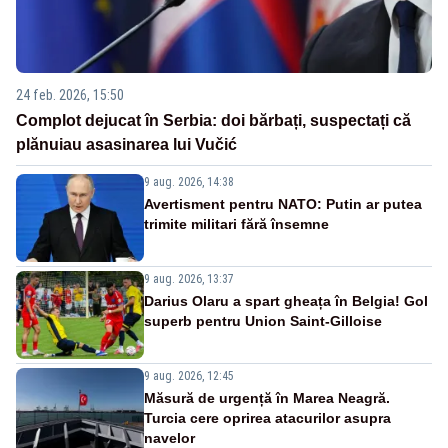
24 feb. 2026, 15:50
Complot dejucat în Serbia: doi bărbați, suspectați că
plănuiau asasinarea lui Vučić
9 aug. 2026, 14:38
Avertisment pentru NATO: Putin ar putea
trimite militari fără însemne
9 aug. 2026, 13:37
Darius Olaru a spart gheața în Belgia! Gol
superb pentru Union Saint-Gilloise
9 aug. 2026, 12:45
Măsură de urgență în Marea Neagră.
Turcia cere oprirea atacurilor asupra
navelor