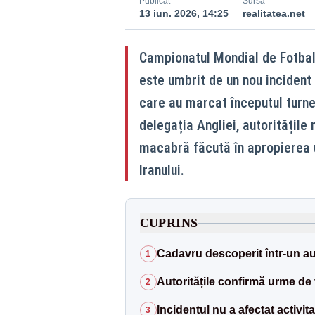
Publicat
Sursă
13 iun. 2026, 14:25
realitatea.net
Campionatul Mondial de Fotbal 
este umbrit de un nou incident
care au marcat începutul turneu
delegația Angliei, autoritățil
macabră făcută în apropierea u
Iranului.
CUPRINS
Cadavru descoperit într-un a
1
Autoritățile confirmă urme de 
2
Incidentul nu a afectat activit
3