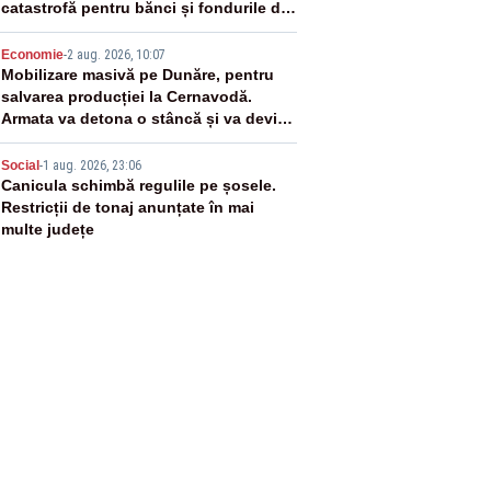
catastrofă pentru bănci și fondurile de
pensii
4
Economie
-
2 aug. 2026, 10:07
Mobilizare masivă pe Dunăre, pentru
salvarea producției la Cernavodă.
Armata va detona o stâncă și va devia
apa fluviului - IMAGINI AERIENE
5
Social
-
1 aug. 2026, 23:06
Canicula schimbă regulile pe șosele.
Restricții de tonaj anunțate în mai
multe județe