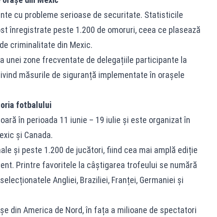
nte cu probleme serioase de securitate. Statisticile
fost înregistrate peste 1.200 de omoruri, ceea ce plasează
de criminalitate din Mexic.
a unei zone frecventate de delegațiile participante la
rivind măsurile de siguranță implementate în orașele
oria fotbalului
ă în perioada 11 iunie – 19 iulie și este organizat în
Mexic și Canada.
le și peste 1.200 de jucători, fiind cea mai amplă ediție
ent. Printre favoritele la câștigarea trofeului se numără
elecționatele Angliei, Braziliei, Franței, Germaniei și
șe din America de Nord, în fața a milioane de spectatori