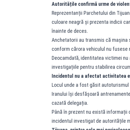
Autoritățile confirmă urme de violen
Reprezentanții Parchetului din Tijuan
culoare neagră și prezenta indicii c
înainte de deces.
Anchetatorii au transmis că mașina se
conform cărora vehiculul nu fusese m
Deocamdată, identitatea victimei nu a
investigațiile pentru stabilirea circu
Incidentul nu a afectat activitatea e
Locul unde a fost găsit autoturismul 
Iranului își desfășoară antrenamentel
cazată delegația.
Până în prezent nu există informații c
incidentul investigat de autoritățile
Tijuana, printre cele mai periculoas