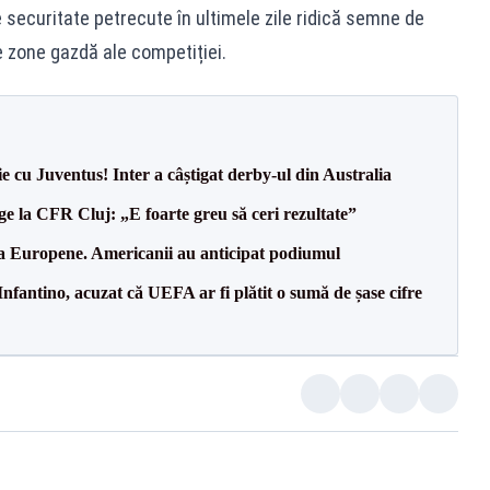
e securitate petrecute în ultimele zile ridică semne de
e zone gazdă ale competiției.
ie cu Juventus! Inter a câștigat derby-ul din Australia
e la CFR Cluj: „E foarte greu să ceri rezultate”
 la Europene. Americanii au anticipat podiumul
nfantino, acuzat că UEFA ar fi plătit o sumă de șase cifre