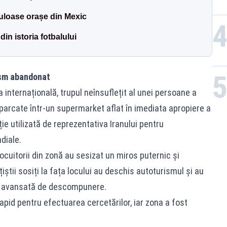
culoase orașe din Mexic
in istoria fotbalului
ism abandonat
 internațională, trupul neînsuflețit al unei persoane a
 parcate într-un supermarket aflat în imediata apropiere a
ție utilizată de reprezentativa Iranului pentru
diale.
cuitorii din zonă au sesizat un miros puternic și
iștii sosiți la fața locului au deschis autoturismul și au
are avansată de descompunere.
 rapid pentru efectuarea cercetărilor, iar zona a fost