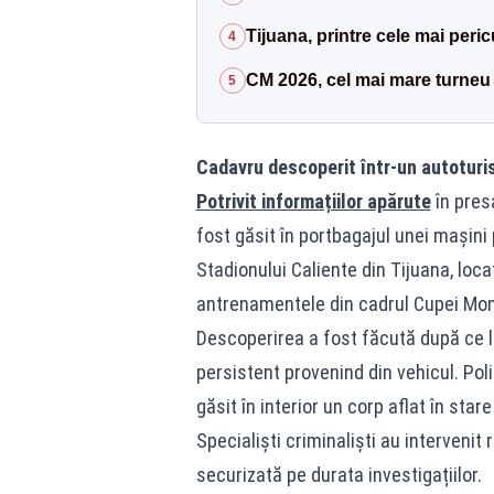
Tijuana, printre cele mai peri
4
CM 2026, cel mai mare turneu d
5
Cadavru descoperit într-un autotur
Potrivit informațiilor apărute
în presa
fost găsit în portbagajul unei mașini
Stadionului Caliente din Tijuana, loca
antrenamentele din cadrul Cupei Mon
Descoperirea a fost făcută după ce lo
persistent provenind din vehicul. Poliț
găsit în interior un corp aflat în st
Specialiști criminaliști au intervenit
securizată pe durata investigațiilor.