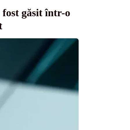
ost găsit într-o
t