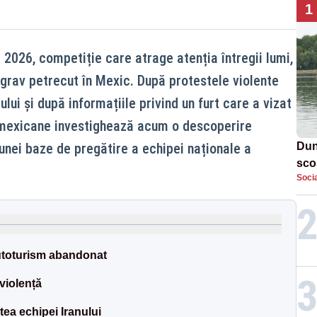
1
2026, competiție care atrage atenția întregii lumi,
 grav petrecut în Mexic. După protestele violente
lui și după informațiile privind un furt care a vizat
e mexicane investighează acum o descoperire
nei baze de pregătire a echipei naționale a
Dun
sco
Socia
doi
utoturism abandonat
violență
atea echipei Iranului