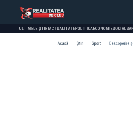
ULTIMELE ȘTIRI
ACTUALITATE
POLITICA
ECONOMIE
SOCIAL
SA
Acasă
Știri
Sport
Descoperire ș