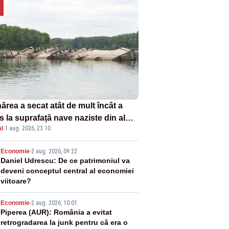
ărea a secat atât de mult încât a
s la suprafață nave naziste din al
l
·
1 aug. 2026, 23:10
lea război mondial
2
Economie
-
2 aug. 2026, 09:22
Daniel Udrescu: De ce patrimoniul va
deveni conceptul central al economiei
viitoare?
3
Economie
-
2 aug. 2026, 10:01
Piperea (AUR): România a evitat
retrogradarea la junk pentru că era o