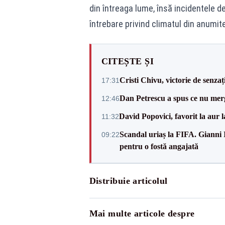
din întreaga lume, însă incidentele d
întrebare privind climatul din anumit
CITEȘTE ȘI
Cristi Chivu, victorie de senzaț
17:31
Dan Petrescu a spus ce nu merg
12:46
David Popovici, favorit la aur
11:32
Scandal uriaș la FIFA. Gianni I
09:22
pentru o fostă angajată
Distribuie articolul
Mai multe articole despre