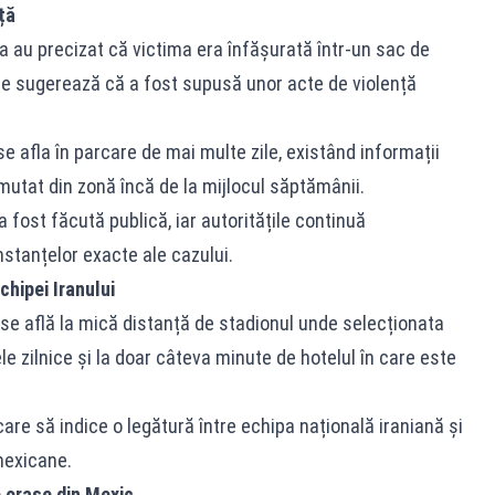
ță
a au precizat că victima era înfășurată într-un sac de
are sugerează că a fost supusă unor acte de violență
 afla în parcare de mai multe zile, existând informații
utat din zonă încă de la mijlocul săptămânii.
 fost făcută publică, iar autoritățile continuă
mstanțelor exacte ale cazului.
chipei Iranului
se află la mică distanță de stadionul unde selecționata
e zilnice și la doar câteva minute de hotelul în care este
are să indice o legătură între echipa națională iraniană și
 mexicane.
e orașe din Mexic