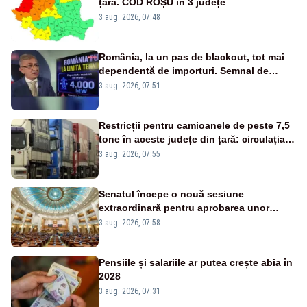
țara. COD ROȘU în 3 județe
3 aug. 2026, 07:48
România, la un pas de blackout, tot mai
dependentă de importuri. Semnal de
alarmă tras de un expert în energie
3 aug. 2026, 07:51
Restricții pentru camioanele de peste 7,5
tone în aceste județe din țară: circulația
este interzisă luni, între orele 12:00 și
3 aug. 2026, 07:55
20:00
Senatul începe o nouă sesiune
extraordinară pentru aprobarea unor
jaloane din PNRR
3 aug. 2026, 07:58
Pensiile și salariile ar putea crește abia în
2028
3 aug. 2026, 07:31