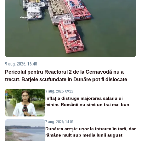
9 aug. 2026, 16:48
Pericolul pentru Reactorul 2 de la Cernavodă nu a
trecut. Barjele scufundate în Dunăre pot fi dislocate
9 aug. 2026, 09:28
Inflația distruge majorarea salariului
minim. Românii nu simt un trai mai bun
7 aug. 2026, 14:03
Dunărea crește ușor la intrarea în țară, dar
rămâne mult sub media lunii august