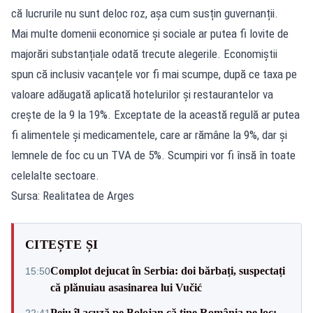
că lucrurile nu sunt deloc roz, așa cum susțin guvernanții.
Mai multe domenii economice și sociale ar putea fi lovite de
majorări substanțiale odată trecute alegerile. Economiștii
spun că inclusiv vacanțele vor fi mai scumpe, după ce taxa pe
valoare adăugată aplicată hotelurilor și restaurantelor va
crește de la 9 la 19%. Exceptate de la această regulă ar putea
fi alimentele și medicamentele, care ar rămâne la 9%, dar și
lemnele de foc cu un TVA de 5%. Scumpiri vor fi însă în toate
celelalte sectoare.
Sursa: Realitatea de Arges
CITEȘTE ȘI
Complot dejucat în Serbia: doi bărbați, suspectați
15:50
că plănuiau asasinarea lui Vučić
Peiu îl acuză pe Bolojan că ține România pe loc:
22:41