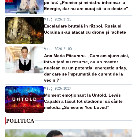
pe loc: „Premier și ministru interimar la
Energie, dar nu are curaj să ia o decizie”
9 aug. 2026, 21:25
Escaladare brutală în război. Rusia și
Ucraina s-au atacat cu drone și rachete
9 aug. 2026, 21:00
Ana Maria Păcuraru: „Cum am ajuns aici,
într-o țară cu resurse, cu un reactor
nuclear, cu un potențial energetic uriaș,
dar care se împrumută de curent de la
vecini?”
9 aug. 2026, 20:24
Moment emoționant la Untold. Lewis
Capaldi a făcut tot stadionul să cânte
melodia „Someone You Loved”
POLITICA