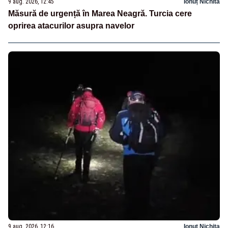
9 aug. 2026, 12:45
Ionuț Nichita
Măsură de urgență în Marea Neagră. Turcia cere
oprirea atacurilor asupra navelor
9 aug. 2026, 12:16
Ionuț Nichita