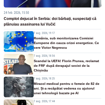
24 feb. 2026, 15:50
Complot dejucat în Serbia: doi bărbați, suspectați că
plănuiau asasinarea lui Vučić
7 aug. 2026, 19:17
România, sub monitorizarea Comisiei
Europene din cauza crizei energetice. Ce
cere Victor Negrescu
7 aug. 2026, 18:56
Scandal la UEFA! Florin Prunea, reclamat
de FRF după derapajul sexist de la
Chișinău
7 aug. 2026, 18:25
Miracol medical pentru o femeie de 82 de
ani. Și-a recăpătat vederea cu ajutorul
unei tehnologii bazate pe AI
7 aug. 2026, 17:44