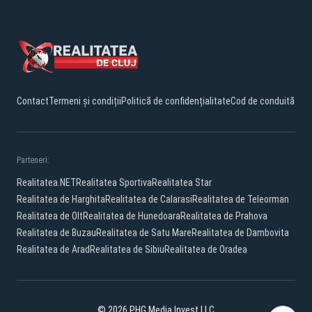
Contact
Termeni și condiții
Politică de confidențialitate
Cod de conduită
Parteneri:
Realitatea.NET
Realitatea Sportiva
Realitatea Star
Realitatea de Harghita
Realitatea de Calarasi
Realitatea de Teleorman
Realitatea de Olt
Realitatea de Hunedoara
Realitatea de Prahova
Realitatea de Buzau
Realitatea de Satu Mare
Realitatea de Dambovita
Realitatea de Arad
Realitatea de Sibiu
Realitatea de Oradea
© 2026 PHG Media Invest LLC