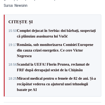
Sursa: Newsinn
CITEȘTE ȘI
Complot dejucat în Serbia: doi bărbați, suspectați
15:50
că plănuiau asasinarea lui Vučić
România, sub monitorizarea Comisiei Europene
19:17
din cauza crizei energetice. Ce cere Victor
Negrescu
Scandal la UEFA! Florin Prunea, reclamat de
18:56
FRF după derapajul sexist de la Chișinău
Miracol medical pentru o femeie de 82 de ani. Și-a
18:25
recăpătat vederea cu ajutorul unei tehnologii
bazate pe AI