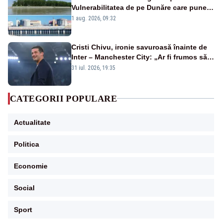
Vulnerabilitatea de pe Dunăre care pune
în pericol Centrala Cernavodă era
1 aug. 2026, 09:32
cunoscută de pe vremea lui Ceaușescu
Cristi Chivu, ironie savuroasă înainte de
Inter – Manchester City: „Ar fi frumos să
mai cumpărați și de la noi”
31 iul. 2026, 19:35
CATEGORII POPULARE
Actualitate
Politica
Economie
Social
Sport