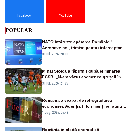
Facebook
YouTube
POPULAR
NATO întărește apărarea României!
Aeronave noi, trimise pentru interceptarea
și distrugerea dronelor
31 iul. 2026, 20:33
Mihai Stoica a răbufnit după eliminarea
FCSB: „N-am văzut asemenea greșeli în
190 de meciuri europene”
31 iul. 2026, 21:35
România a scăpat de retrogradarea
economiei. Agenția Fitch menține ratingul
„BBB-” cu perspectivă negativă
1 aug. 2026, 06:48
România în alertă energetică |