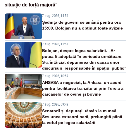
situație de forță majoră”
7 aug. 2026, 14:51
Ședința de guvern se amână pentru ora
15:00. Bolojan nu a obținut toate avizele
7 aug. 2026, 11:51
Bolojan, despre legea salarizării: „Ar
putea fi adoptată în perioada următoare.
S-a întârziat depunerea din cauza unor
discursuri iresponsabile în spaţiul public”
7 aug. 2026, 10:57
ANSVSA a negociat, la Ankara, un acord
pentru facilitarea tranzitului prin Turcia al
carcaselor de ovine și bovine
7 aug. 2026, 09:49
Senatorii și deputații rămân la muncă.
Sesiunea extraordinară, prelungită până
la votul pe legea salarizării