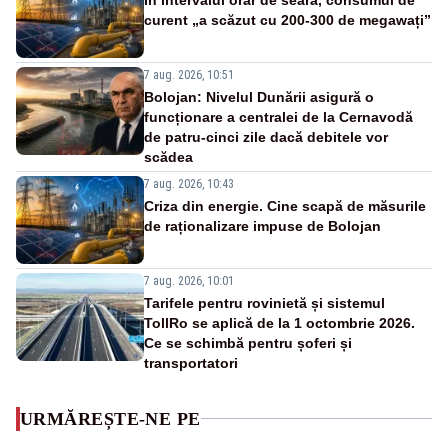
curent „a scăzut cu 200-300 de megawați”
7 aug. 2026, 10:51
Bolojan: Nivelul Dunării asigură o
funcționare a centralei de la Cernavodă
de patru-cinci zile dacă debitele vor
scădea
7 aug. 2026, 10:43
Criza din energie. Cine scapă de măsurile
de raționalizare impuse de Bolojan
7 aug. 2026, 10:01
Tarifele pentru rovinietă și sistemul
TollRo se aplică de la 1 octombrie 2026.
Ce se schimbă pentru șoferi și
transportatori
URMĂREȘTE-NE PE