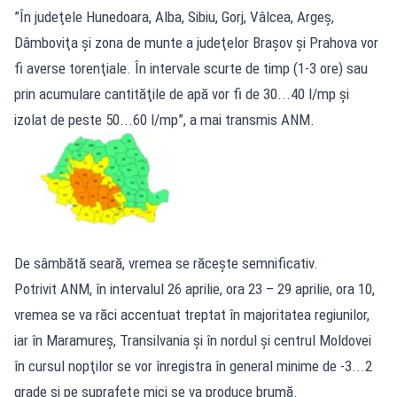
”În judeţele Hunedoara, Alba, Sibiu, Gorj, Vâlcea, Argeş,
Dâmboviţa şi zona de munte a judeţelor Braşov şi Prahova vor
fi averse torenţiale. În intervale scurte de timp (1-3 ore) sau
prin acumulare cantităţile de apă vor fi de 30...40 l/mp şi
izolat de peste 50...60 l/mp”, a mai transmis ANM.
De sâmbătă seară, vremea se răceşte semnificativ.
Potrivit ANM, în intervalul 26 aprilie, ora 23 – 29 aprilie, ora 10,
vremea se va răci accentuat treptat în majoritatea regiunilor,
iar în Maramureş, Transilvania şi în nordul şi centrul Moldovei
în cursul nopţilor se vor înregistra în general minime de -3...2
grade şi pe suprafeţe mici se va produce brumă.