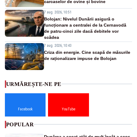
carcaselor de ovine și bovine
7 aug. 2026, 10:51
Bolojan: Nivelul Dunării asigură o
funcționare a centralei de la Cernavodă
de patru-cinci zile dacă debitele vor
scădea
7 aug. 2026, 10:43
Criza din energie. Cine scapă de măsurile
de raționalizare impuse de Bolojan
URMĂREȘTE-NE PE
Facebook
YouTube
POPULAR
Dunărea a secat atât de mult încât a scos