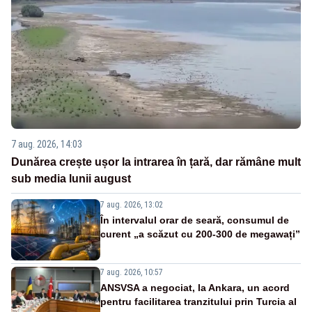
7 aug. 2026, 14:03
Dunărea crește ușor la intrarea în țară, dar rămâne mult
sub media lunii august
7 aug. 2026, 13:02
În intervalul orar de seară, consumul de
curent „a scăzut cu 200-300 de megawați”
7 aug. 2026, 10:57
ANSVSA a negociat, la Ankara, un acord
pentru facilitarea tranzitului prin Turcia al