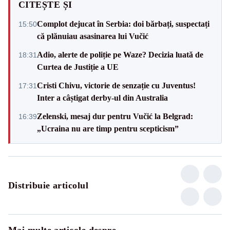
CITEȘTE ȘI
Complot dejucat în Serbia: doi bărbați, suspectați
15:50
că plănuiau asasinarea lui Vučić
Adio, alerte de poliție pe Waze? Decizia luată de
18:31
Curtea de Justiție a UE
Cristi Chivu, victorie de senzație cu Juventus!
17:31
Inter a câștigat derby-ul din Australia
Zelenski, mesaj dur pentru Vučić la Belgrad:
16:39
„Ucraina nu are timp pentru scepticism”
Distribuie articolul
Mai multe articole despre