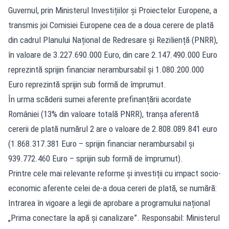
Guvernul, prin Ministerul Investițiilor și Proiectelor Europene, a
transmis joi Comisiei Europene cea de a doua cerere de plată
din cadrul Planului Național de Redresare și Reziliență (PNRR),
în valoare de 3.227.690.000 Euro, din care 2.147.490.000 Euro
reprezintă sprijin financiar nerambursabil și 1.080.200.000
Euro reprezintă sprijin sub formă de împrumut.
În urma scăderii sumei aferente prefinanțării acordate
României (13% din valoare totală PNRR), tranșa aferentă
cererii de plată numărul 2 are o valoare de 2.808.089.841 euro
(1.868.317.381 Euro – sprijin financiar nerambursabil și
939.772.460 Euro – sprijin sub formă de împrumut).
Printre cele mai relevante reforme și investiții cu impact socio-
economic aferente celei de-a doua cereri de plată, se numără:
Intrarea în vigoare a legii de aprobare a programului național
„Prima conectare la apă și canalizare”. Responsabil: Ministerul