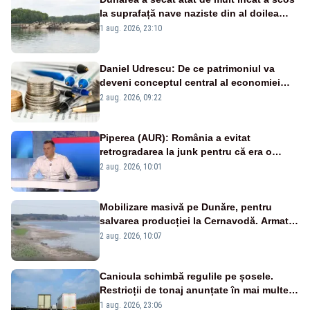
la suprafață nave naziste din al doilea
război mondial
1 aug. 2026, 23:10
Daniel Udrescu: De ce patrimoniul va
deveni conceptul central al economiei
viitoare?
2 aug. 2026, 09:22
Piperea (AUR): România a evitat
retrogradarea la junk pentru că era o
catastrofă pentru bănci și fondurile de
2 aug. 2026, 10:01
pensii
Mobilizare masivă pe Dunăre, pentru
salvarea producției la Cernavodă. Armata
va detona o stâncă și va devia apa
2 aug. 2026, 10:07
fluviului - IMAGINI AERIENE
Canicula schimbă regulile pe șosele.
Restricții de tonaj anunțate în mai multe
județe
1 aug. 2026, 23:06