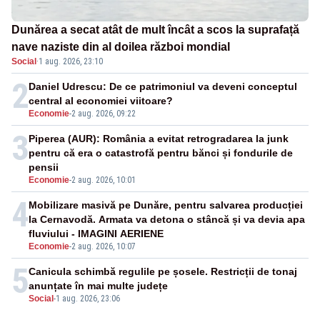
Dunărea a secat atât de mult încât a scos la suprafață
nave naziste din al doilea război mondial
Social
·
1 aug. 2026, 23:10
2
Daniel Udrescu: De ce patrimoniul va deveni conceptul
central al economiei viitoare?
Economie
-
2 aug. 2026, 09:22
3
Piperea (AUR): România a evitat retrogradarea la junk
pentru că era o catastrofă pentru bănci și fondurile de
pensii
Economie
-
2 aug. 2026, 10:01
4
Mobilizare masivă pe Dunăre, pentru salvarea producției
la Cernavodă. Armata va detona o stâncă și va devia apa
fluviului - IMAGINI AERIENE
Economie
-
2 aug. 2026, 10:07
5
Canicula schimbă regulile pe șosele. Restricții de tonaj
anunțate în mai multe județe
Social
-
1 aug. 2026, 23:06