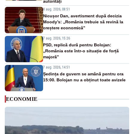
autorități
8 aug. 2026, 08:51
Nicușor Dan, avertisment după decizia
Moody’s: „România trebuie să revină la
creștere economică”
7 aug. 2026, 15:26
PSD, replică dură pentru Bolojan:
„România este într-o situație de forță
majoră”
7 aug. 2026, 14:51
Ședința de guvern se amână pentru ora
15:00. Bolojan nu a obținut toate avizele
ECONOMIE