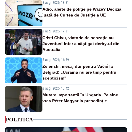
8 aug. 2026, 18:31
Adio, alerte de poliție pe Waze? Decizia
luată de Curtea de Justiție a UE
8 aug. 2026, 17:31
Cristi Chivu, victorie de senzație cu
Juventus! Inter a câștigat derby-ul din
Australia
8 aug. 2026, 16:39
Zelenski, mesaj dur pentru Vučić la
Belgrad: „Ucraina nu are timp pentru
scepticism”
8 aug. 2026, 15:42
Mutare importantă în Ungaria. Pe cine
vrea Péter Magyar la președinție
POLITICA