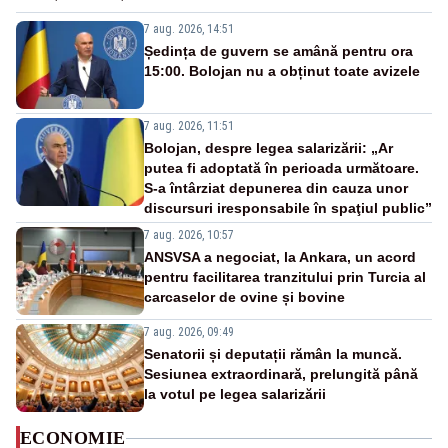
7 aug. 2026, 14:51
Ședința de guvern se amână pentru ora
15:00. Bolojan nu a obținut toate avizele
7 aug. 2026, 11:51
Bolojan, despre legea salarizării: „Ar
putea fi adoptată în perioada următoare.
S-a întârziat depunerea din cauza unor
discursuri iresponsabile în spaţiul public”
7 aug. 2026, 10:57
ANSVSA a negociat, la Ankara, un acord
pentru facilitarea tranzitului prin Turcia al
carcaselor de ovine și bovine
7 aug. 2026, 09:49
Senatorii și deputații rămân la muncă.
Sesiunea extraordinară, prelungită până
la votul pe legea salarizării
ECONOMIE