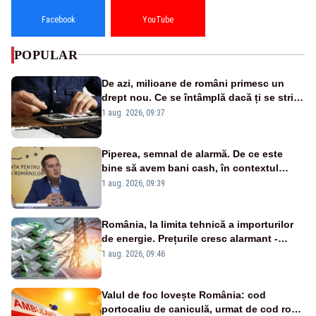
Facebook
YouTube
POPULAR
De azi, milioane de români primesc un
drept nou. Ce se întâmplă dacă ți se strică
un produs
1 aug. 2026, 09:37
Piperea, semnal de alarmă. De ce este
bine să avem bani cash, în contextul
alertei energetice?
1 aug. 2026, 09:39
România, la limita tehnică a importurilor
de energie. Prețurile cresc alarmant -
Analiză Realitatea Plus
1 aug. 2026, 09:46
Valul de foc lovește România: cod
portocaliu de caniculă, urmat de cod roșu