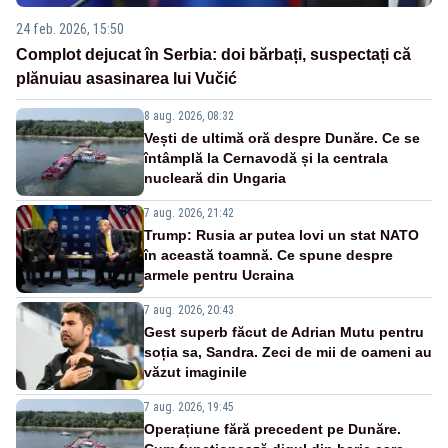
24 feb. 2026, 15:50
Complot dejucat în Serbia: doi bărbați, suspectați că
plănuiau asasinarea lui Vučić
8 aug. 2026, 08:32
Vești de ultimă oră despre Dunăre. Ce se
întâmplă la Cernavodă și la centrala
nucleară din Ungaria
7 aug. 2026, 21:42
Trump: Rusia ar putea lovi un stat NATO
în această toamnă. Ce spune despre
armele pentru Ucraina
7 aug. 2026, 20:43
Gest superb făcut de Adrian Mutu pentru
soția sa, Sandra. Zeci de mii de oameni au
văzut imaginile
7 aug. 2026, 19:45
Operațiune fără precedent pe Dunăre.