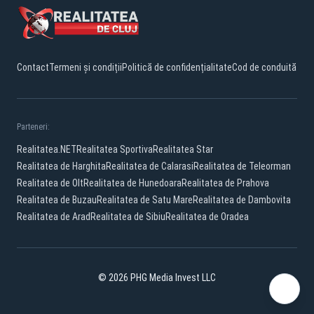
Contact
Termeni și condiții
Politică de confidențialitate
Cod de conduită
Parteneri:
Realitatea.NET
Realitatea Sportiva
Realitatea Star
Realitatea de Harghita
Realitatea de Calarasi
Realitatea de Teleorman
Realitatea de Olt
Realitatea de Hunedoara
Realitatea de Prahova
Realitatea de Buzau
Realitatea de Satu Mare
Realitatea de Dambovita
Realitatea de Arad
Realitatea de Sibiu
Realitatea de Oradea
© 2026 PHG Media Invest LLC
Facebook
YouTube