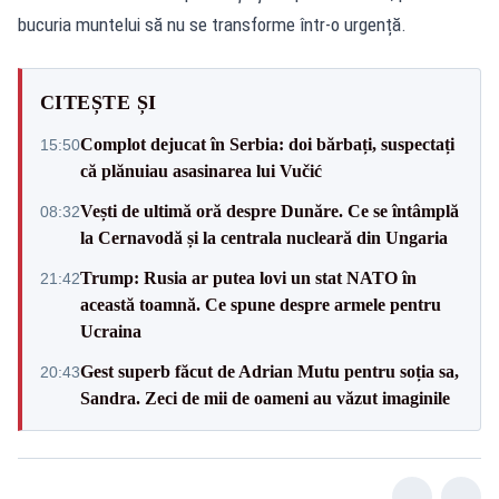
bucuria muntelui să nu se transforme într-o urgență.
CITEȘTE ȘI
Complot dejucat în Serbia: doi bărbați, suspectați
15:50
că plănuiau asasinarea lui Vučić
Vești de ultimă oră despre Dunăre. Ce se întâmplă
08:32
la Cernavodă și la centrala nucleară din Ungaria
Trump: Rusia ar putea lovi un stat NATO în
21:42
această toamnă. Ce spune despre armele pentru
Ucraina
Gest superb făcut de Adrian Mutu pentru soția sa,
20:43
Sandra. Zeci de mii de oameni au văzut imaginile