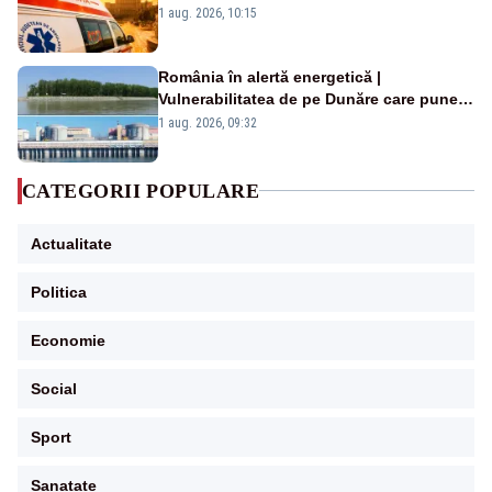
duminică. Temperaturile urcă spre 40°C
1 aug. 2026, 10:15
România în alertă energetică |
Vulnerabilitatea de pe Dunăre care pune
în pericol Centrala Cernavodă era
1 aug. 2026, 09:32
cunoscută de pe vremea lui Ceaușescu
CATEGORII POPULARE
Actualitate
Politica
Economie
Social
Sport
Sanatate