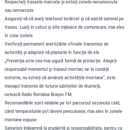
Respectați traseele marcate și evitați zonele necunoscute
sau nemarcate
Asigurați-vă că aveți telefonul încărcat și că există semnal pe
traseu. Luați în calcul și alte mijloace de comunicare, mai ales
în zone izolate
Verificați permanent avertizările oficiale transmise de
autorități și adaptați-vă planurile în funcție de ele
„Prevenția este cea mai sigură formă de protecție. Alegeți
responsabil momentul și traseul montan, iar în condiții
extreme, nu ezitați să amânați activitățile montane”, este
mesajul transmis de tuturor iubitorilor de drumeții,
notează Radio România Brașov FM.
Recomandările sunt valabile pe tot parcursul sezonului cald,
când temperaturile pot deveni periculoase, mai ales în zonele
montane expuse.
Salvatorii îndeamnă la prudență și responsabilitate, pentru ca