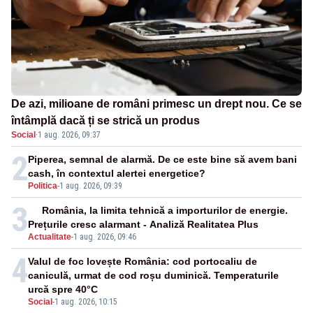
De azi, milioane de români primesc un drept nou. Ce se
întâmplă dacă ți se strică un produs
Social
·
1 aug. 2026, 09:37
2
Piperea, semnal de alarmă. De ce este bine să avem bani
cash, în contextul alertei energetice?
Politica
-
1 aug. 2026, 09:39
3
România, la limita tehnică a importurilor de energie.
Prețurile cresc alarmant - Analiză Realitatea Plus
Actualitate
-
1 aug. 2026, 09:46
4
Valul de foc lovește România: cod portocaliu de
caniculă, urmat de cod roșu duminică. Temperaturile
urcă spre 40°C
Social
-
1 aug. 2026, 10:15