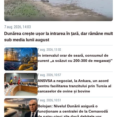
7 aug. 2026, 14:03
Dunărea crește ușor la intrarea în țară, dar rămâne mult
sub media lunii august
7 aug. 2026, 13:02
În intervalul orar de seară, consumul de
curent „a scăzut cu 200-300 de megawați”
7 aug. 2026, 10:57
ANSVSA a negociat, la Ankara, un acord
pentru facilitarea tranzitului prin Turcia al
carcaselor de ovine și bovine
7 aug. 2026, 10:51
Bolojan: Nivelul Dunării asigură o
funcționare a centralei de la Cernavodă
de patru-cinci zile dacă debitele vor