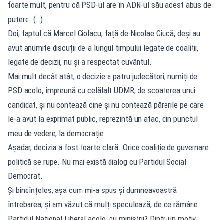
foarte mult, pentru că PSD-ul are în ADN-ul său acest abus de
putere. (…)
Doi, faptul că Marcel Ciolacu, față de Nicolae Ciucă, deși au
avut anumite discuții de-a lungul timpului legate de coaliții,
legate de decizii, nu și-a respectat cuvântul.
Mai mult decât atât, o decizie a patru judecători, numiți de
PSD acolo, împreună cu celălalt UDMR, de scoaterea unui
candidat, și nu contează cine și nu contează părerile pe care
le-a avut la exprimat public, reprezintă un atac, din punctul
meu de vedere, la democrație.
Așadar, decizia a fost foarte clară. Orice coaliție de guvernare
politică se rupe. Nu mai există dialog cu Partidul Social
Democrat.
Și bineînțeles, așa cum mi-a spus și dumneavoastră
întrebarea, și am văzut că mulți speculează, de ce rămâne
Partidul Național Liberal acolo, cu miniștrii? Dintr-un motiv