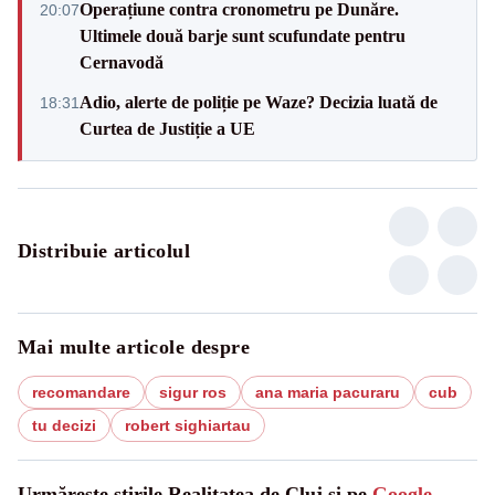
Operațiune contra cronometru pe Dunăre.
20:07
Ultimele două barje sunt scufundate pentru
Cernavodă
Adio, alerte de poliție pe Waze? Decizia luată de
18:31
Curtea de Justiție a UE
Distribuie articolul
Mai multe articole despre
recomandare
sigur ros
ana maria pacuraru
cub
tu decizi
robert sighiartau
Urmărește știrile Realitatea de Cluj și pe
Google