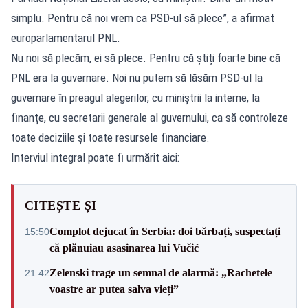
simplu. Pentru că noi vrem ca PSD-ul să plece”, a afirmat
europarlamentarul PNL.
Nu noi să plecăm, ei să plece. Pentru că știți foarte bine că
PNL era la guvernare. Noi nu putem să lăsăm PSD-ul la
guvernare în preagul alegerilor, cu miniștrii la interne, la
finanțe, cu secretarii generale al guvernului, ca să controleze
toate deciziile și toate resursele financiare.
Interviul integral poate fi urmărit aici:
CITEȘTE ȘI
Complot dejucat în Serbia: doi bărbați, suspectați
15:50
că plănuiau asasinarea lui Vučić
Zelenski trage un semnal de alarmă: „Rachetele
21:42
voastre ar putea salva vieți”