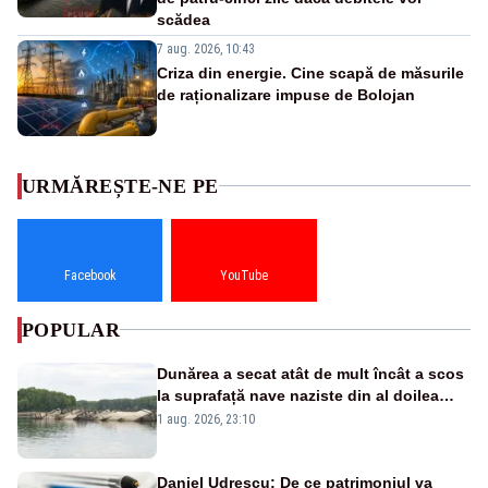
scădea
7 aug. 2026, 10:43
Criza din energie. Cine scapă de măsurile
de raționalizare impuse de Bolojan
URMĂREȘTE-NE PE
Facebook
YouTube
POPULAR
Dunărea a secat atât de mult încât a scos
la suprafață nave naziste din al doilea
război mondial
1 aug. 2026, 23:10
Daniel Udrescu: De ce patrimoniul va