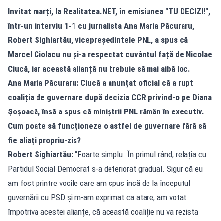
Invitat marți, la
Realitatea.NET
, în emisiunea "TU DECIZI!",
într-un interviu 1-1 cu jurnalista Ana Maria Păcuraru,
Robert Sighiartău, vicepreședintele PNL, a spus că
Marcel Ciolacu nu și-a respectat cuvântul față de Nicolae
Ciucă, iar această alianță nu trebuie să mai aibă loc.
Ana Maria Păcuraru: Ciucă a anunțat oficial că a rupt
coaliția de guvernare după decizia CCR privind-o pe Diana
Șoșoacă, însă a spus că miniștrii PNL rămân în executiv.
Cum poate să funcționeze o astfel de guvernare fără să
fie aliați propriu-zis?
Robert Sighiartău:
“Foarte simplu. În primul rând, relația cu
Partidul Social Democrat s-a deteriorat gradual. Sigur că eu
am fost printre vocile care am spus încă de la începutul
guvernării cu PSD și m-am exprimat ca atare, am votat
împotriva acestei alianțe, că această coaliție nu va rezista