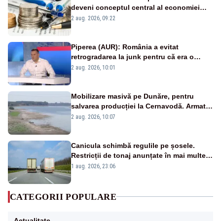
deveni conceptul central al economiei
viitoare?
2 aug. 2026, 09:22
Piperea (AUR): România a evitat
retrogradarea la junk pentru că era o
catastrofă pentru bănci și fondurile de
2 aug. 2026, 10:01
pensii
Mobilizare masivă pe Dunăre, pentru
salvarea producției la Cernavodă. Armata
va detona o stâncă și va devia apa
2 aug. 2026, 10:07
fluviului - IMAGINI AERIENE
Canicula schimbă regulile pe șosele.
Restricții de tonaj anunțate în mai multe
județe
1 aug. 2026, 23:06
CATEGORII POPULARE
Actualitate