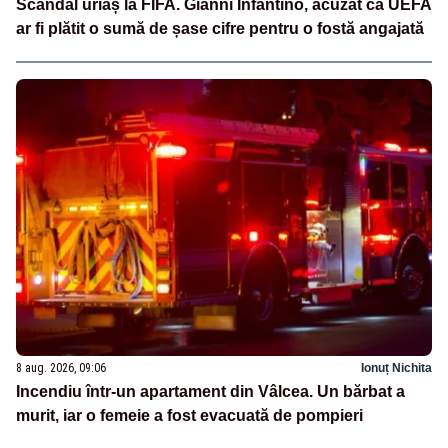
Scandal uriaș la FIFA. Gianni Infantino, acuzat că UEFA
ar fi plătit o sumă de șase cifre pentru o fostă angajată
8 aug. 2026, 09:06
Ionuț Nichita
Incendiu într-un apartament din Vâlcea. Un bărbat a
murit, iar o femeie a fost evacuată de pompieri