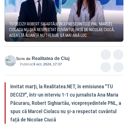
TU DECIZI! ROBERT SIGARTĂU, VICEPREȘEDINTELE PNL: MARCEL
CIOLACU NU ȘI-A RESPECTAT CUVÂNTUL FAȚĂ DE NICOLAE CIUCĂ,
ACEASTĂ ALIANȚĂ NU TREBUIE SĂ MAI AIBĂ LOC
Realitatea de Cluj
Scris de
Publicat:
8 oct. 2024, 17:37
Invitat marți, la Realitatea.NET, în emisiunea "TU
DECIZI!", într-un interviu 1-1 cu jurnalista Ana Maria
Păcuraru, Robert Sighiartău, vicepreședintele PNL, a
spus că Marcel Ciolacu nu și-a respectat cuvântul
față de Nicolae Ciucă