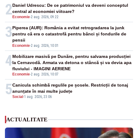
2
Daniel Udrescu: De ce patrimoniul va deveni conceptul
central al economiei viitoare?
Economie
-
2 aug. 2026, 09:22
3
Piperea (AUR): România a evitat retrogradarea la junk
pentru că era o catastrofă pentru bănci și fondurile de
pensii
Economie
-
2 aug. 2026, 10:01
4
Mobilizare masivă pe Dunăre, pentru salvarea producției
la Cernavodă. Armata va detona o stâncă și va devia apa
fluviului - IMAGINI AERIENE
Economie
-
2 aug. 2026, 10:07
5
Canicula schimbă regulile pe șosele. Restricții de tonaj
anunțate în mai multe județe
Social
-
1 aug. 2026, 23:06
ACTUALITATE