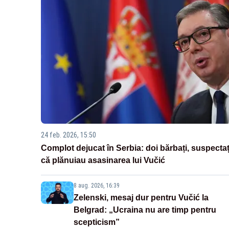
24 feb. 2026, 15:50
Complot dejucat în Serbia: doi bărbați, suspectaț
că plănuiau asasinarea lui Vučić
8 aug. 2026, 16:39
Zelenski, mesaj dur pentru Vučić la
Belgrad: „Ucraina nu are timp pentru
scepticism”