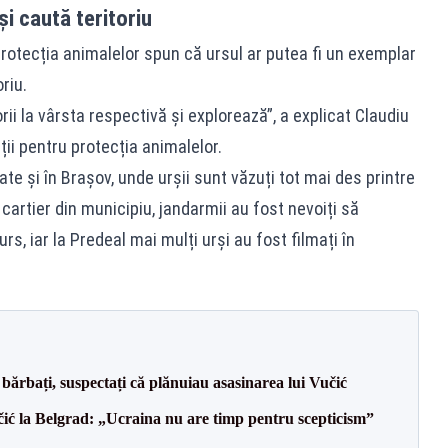
și caută teritoriu
protecția animalelor spun că ursul ar putea fi un exemplar
riu.
rii la vârsta respectivă şi explorează”, a explicat Claudiu
ții pentru protecția animalelor.
te și în Brașov, unde urșii sunt văzuți tot mai des printre
n cartier din municipiu, jandarmii au fost nevoiți să
, iar la Predeal mai mulți urși au fost filmați în
bărbați, suspectați că plănuiau asasinarea lui Vučić
ić la Belgrad: „Ucraina nu are timp pentru scepticism”