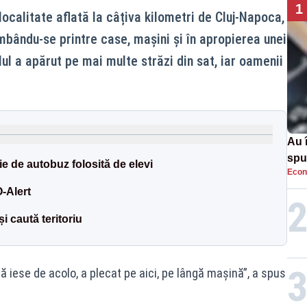
1
ocalitate aflată la câțiva kilometri de Cluj-Napoca,
mbându-se printre case, mașini și în apropierea unei
lul a apărut pe mai multe străzi din sat, iar oamenii
Au 
spu
ie de autobuz folosită de elevi
Econ
pas
O-Alert
i caută teritoriu
iese de acolo, a plecat pe aici, pe lângă maşină”, a spus