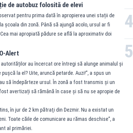
ție de autobuz folosită de elevi
 observat pentru prima dată în apropierea unei stații de
la școala din zonă. Până să ajungă acolo, ursul ar fi
. Cea mai apropiată pădure se află la aproximativ doi
RO-Alert
 autorităților au încercat ore întregi să alunge animalul și
 puşcă la el? Uite, aruncă petarde. Auzi!”, a spus un
cau să îndepărteze ursul. În zonă a fost transmis și un
fost avertizați să rămână în case și să nu se apropie de
ins, în jur de 2 km pătraţi din Dezmir. Nu a existat un
meni. Toate căile de comunicare au rămas deschise”, a
t al primăriei.