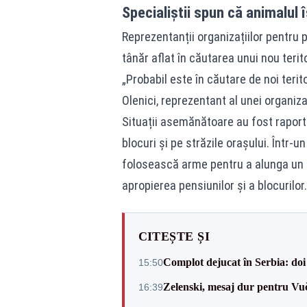
Specialiștii spun că animalul î
Reprezentanții organizațiilor pentru 
tânăr aflat în căutarea unui nou terito
„Probabil este în căutare de noi terito
Olenici, reprezentant al unei organiza
Situații asemănătoare au fost raporta
blocuri și pe străzile orașului. Într-u
folosească arme pentru a alunga un urs
apropierea pensiunilor și a blocurilor.
CITEȘTE ȘI
Complot dejucat în Serbia: doi 
15:50
Zelenski, mesaj dur pentru Vuč
16:39