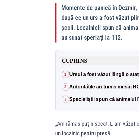
Momente de panică în Dezmir, l
după ce un urs a fost văzut pli
școli. Localnicii spun că anima
au sunat speriați la 112.
CUPRINS
Ursul a fost văzut lângă o staț
1
Autoritățile au trimis mesaj R
2
Specialiștii spun că animalul îș
3
„Am rămas puţin şocat. L-am văzut că 
un localnic pentru presă.