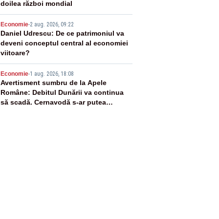
doilea război mondial
4
Economie
-
2 aug. 2026, 09:22
Daniel Udrescu: De ce patrimoniul va
deveni conceptul central al economiei
viitoare?
5
Economie
-
1 aug. 2026, 18:08
Avertisment sumbru de la Apele
Române: Debitul Dunării va continua
să scadă. Cernavodă s-ar putea
închide în 4 zile