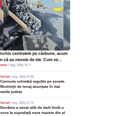
închis centralele pe cărbune, acum
n că au nevoie de ele. Cum se
omie
·
1 aug. 2026, 18:11
ează vina în plină criză energetică
2
Social
-
1 aug. 2026, 23:06
Canicula schimbă regulile pe șosele.
Restricții de tonaj anunțate în mai
multe județe
3
Social
-
1 aug. 2026, 23:10
Dunărea a secat atât de mult încât a
scos la suprafață nave naziste din al