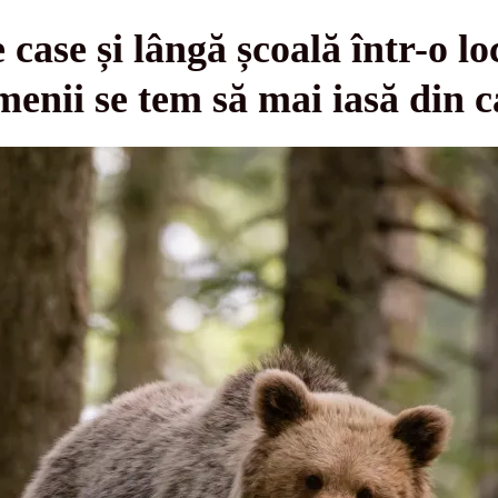
 case și lângă școală într-o lo
nii se tem să mai iasă din c