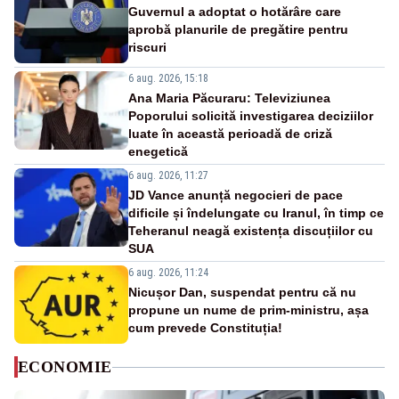
Guvernul a adoptat o hotărâre care
aprobă planurile de pregătire pentru
riscuri
6 aug. 2026, 15:18
Ana Maria Păcuraru: Televiziunea
Poporului solicită investigarea deciziilor
luate în această perioadă de criză
enegetică
6 aug. 2026, 11:27
JD Vance anunță negocieri de pace
dificile și îndelungate cu Iranul, în timp ce
Teheranul neagă existența discuțiilor cu
SUA
6 aug. 2026, 11:24
Nicușor Dan, suspendat pentru că nu
propune un nume de prim-ministru, așa
cum prevede Constituția!
ECONOMIE