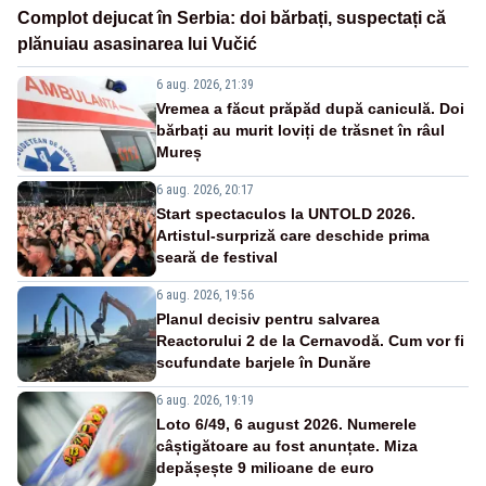
Complot dejucat în Serbia: doi bărbați, suspectați că
plănuiau asasinarea lui Vučić
6 aug. 2026, 21:39
Vremea a făcut prăpăd după caniculă. Doi
bărbați au murit loviți de trăsnet în râul
Mureș
6 aug. 2026, 20:17
Start spectaculos la UNTOLD 2026.
Artistul-surpriză care deschide prima
seară de festival
6 aug. 2026, 19:56
Planul decisiv pentru salvarea
Reactorului 2 de la Cernavodă. Cum vor fi
scufundate barjele în Dunăre
6 aug. 2026, 19:19
Loto 6/49, 6 august 2026. Numerele
câștigătoare au fost anunțate. Miza
depășește 9 milioane de euro