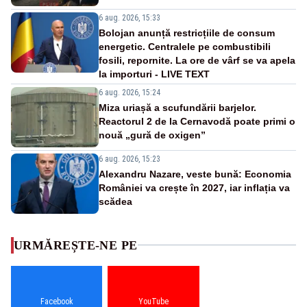
6 aug. 2026, 15:33
Bolojan anunță restricțiile de consum
energetic. Centralele pe combustibili
fosili, repornite. La ore de vârf se va apela
la importuri - LIVE TEXT
6 aug. 2026, 15:24
Miza uriașă a scufundării barjelor.
Reactorul 2 de la Cernavodă poate primi o
nouă „gură de oxigen”
6 aug. 2026, 15:23
Alexandru Nazare, veste bună: Economia
României va crește în 2027, iar inflația va
scădea
URMĂREȘTE-NE PE
Facebook
YouTube