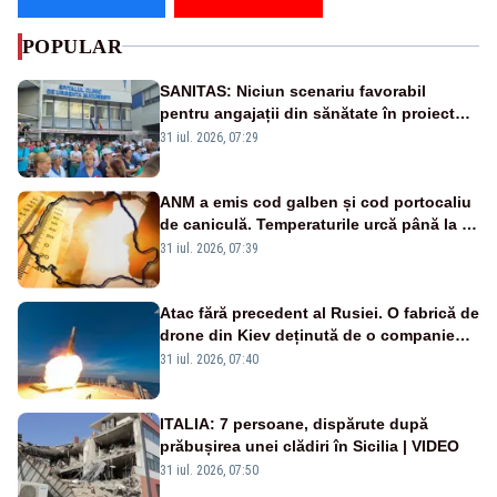
POPULAR
SANITAS: Niciun scenariu favorabil
pentru angajații din sănătate în proiectul
Legii salarizării
31 iul. 2026, 07:29
ANM a emis cod galben și cod portocaliu
de caniculă. Temperaturile urcă până la 38
de grade, iar nopțile devin tropicale
31 iul. 2026, 07:39
Atac fără precedent al Rusiei. O fabrică de
drone din Kiev deținută de o companie
americană, distrusă de o rachetă
31 iul. 2026, 07:40
rusească
ITALIA: 7 persoane, dispărute după
prăbușirea unei clădiri în Sicilia | VIDEO
31 iul. 2026, 07:50