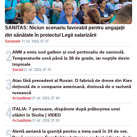
SANITAS: Niciun scenariu favorabil pentru angajații
din sănătate în proiectul Legii salarizării
Sanatate
·
31 iul. 2026, 07:29
2
ANM a emis cod galben și cod portocaliu de caniculă.
Temperaturile urcă până la 38 de grade, iar nopțile devin
tropicale
Social
-
31 iul. 2026, 07:39
3
Atac fără precedent al Rusiei. O fabrică de drone din Kiev
deținută de o companie americană, distrusă de o rachetă
rusească
Actualitate
-
31 iul. 2026, 07:40
4
ITALIA: 7 persoane, dispărute după prăbușirea unei
clădiri în Sicilia | VIDEO
Actualitate
-
31 iul. 2026, 07:50
5
Alertă aeriană la graniță pentru a treia oară în 24 de ore.