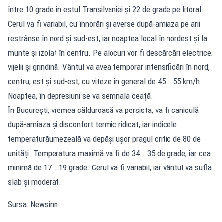
între 10 grade în estul Transilvaniei și 22 de grade pe litoral.
Cerul va fi variabil, cu înnorări și averse după-amiaza pe arii
restrânse în nord și sud-est, iar noaptea local în nordest și la
munte și izolat în centru. Pe alocuri vor fi descărcări electrice,
vijelii și grindină. Vântul va avea temporar intensificări în nord,
centru, est și sud-est, cu viteze în general de 45...55 km/h.
Noaptea, în depresiuni se va semnala ceață.
În București, vremea călduroasă va persista, va fi caniculă
după-amiaza și disconfort termic ridicat, iar indicele
temperaturăumezeală va depăși ușor pragul critic de 80 de
unități. Temperatura maximă va fi de 34...35 de grade, iar cea
minimă de 17...19 grade. Cerul va fi variabil, iar vântul va sufla
slab și moderat.
Sursa: Newsinn