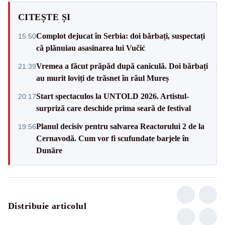
CITEȘTE ȘI
Complot dejucat în Serbia: doi bărbați, suspectați
15:50
că plănuiau asasinarea lui Vučić
Vremea a făcut prăpăd după caniculă. Doi bărbați
21:39
au murit loviți de trăsnet în râul Mureș
Start spectaculos la UNTOLD 2026. Artistul-
20:17
surpriză care deschide prima seară de festival
Planul decisiv pentru salvarea Reactorului 2 de la
19:56
Cernavodă. Cum vor fi scufundate barjele în
Dunăre
Distribuie articolul