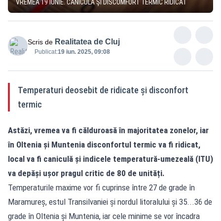
VREMEA 19 IUNIE. CANICULĂ ȘI DISCOMFORT TERMIC RIDICAT
Realitatea de Cluj
Scris de
Publicat:
19 iun. 2025, 09:08
Temperaturi deosebit de ridicate și disconfort
termic
Astăzi, vremea va fi călduroasă în majoritatea zonelor, iar
în Oltenia și Muntenia disconfortul termic va fi ridicat,
local va fi caniculă și indicele temperatură-umezeală (ITU)
va depăși ușor pragul critic de 80 de unități.
Temperaturile maxime vor fi cuprinse între 27 de grade în
Maramureș, estul Transilvaniei și nordul litoralului și 35...36 de
grade în Oltenia și Muntenia, iar cele minime se vor încadra