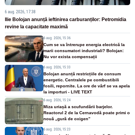
6 aug. 2026, 17:38
Ilie Bolojan anunță ieftinirea carburanților: Petromidia
revine la capacitate maximă
6 aug. 2026, 15:36
Cum se va întrerupe energia electrică la
marii consumatori industriali? Bolojan:
Nu vor exista compensații
6 aug. 2026, 15:33
Bolojan anunță restricțiile de consum
energetic. Centralele pe combustibili
fosili, repornite. La ore de vârf se va apela
la importuri - LIVE TEXT
6 aug. 2026, 15:24
Miza uriașă a scufundării barjelor.
Reactorul 2 de la Cernavodă poate primi o
nouă „gură de oxigen”
6 aug. 2026, 15:23