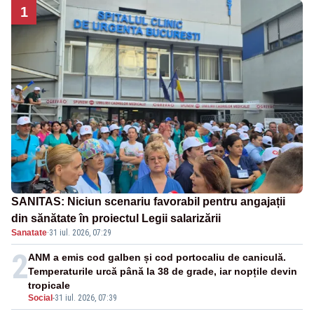
1
SANITAS: Niciun scenariu favorabil pentru angajații
din sănătate în proiectul Legii salarizării
Sanatate
·
31 iul. 2026, 07:29
2
ANM a emis cod galben și cod portocaliu de caniculă.
Temperaturile urcă până la 38 de grade, iar nopțile devin
tropicale
Social
-
31 iul. 2026, 07:39