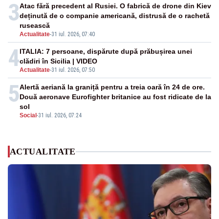
3
Atac fără precedent al Rusiei. O fabrică de drone din Kiev
deținută de o companie americană, distrusă de o rachetă
rusească
Actualitate
-
31 iul. 2026, 07:40
4
ITALIA: 7 persoane, dispărute după prăbușirea unei
clădiri în Sicilia | VIDEO
Actualitate
-
31 iul. 2026, 07:50
5
Alertă aeriană la graniță pentru a treia oară în 24 de ore.
Două aeronave Eurofighter britanice au fost ridicate de la
sol
Social
-
31 iul. 2026, 07:24
ACTUALITATE