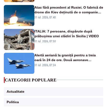
Atac fără precedent al Rusiei. O fabrică de
drone din Kiev deținută de o companie
americană, distrusă de o rachetă
31 iul. 2026, 07:40
rusească
ITALIA: 7 persoane, dispărute după
prăbușirea unei clădiri în Sicilia | VIDEO
31 iul. 2026, 07:50
Alertă aeriană la graniță pentru a treia
oară în 24 de ore. Două aeronave
Eurofighter britanice au fost ridicate de la
31 iul. 2026, 07:24
sol
CATEGORII POPULARE
Actualitate
Politica