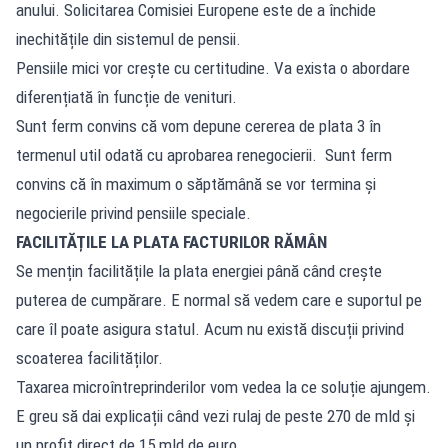
anului. Solicitarea Comisiei Europene este de a închide
inechitățile din sistemul de pensii.
Pensiile mici vor crește cu certitudine. Va exista o abordare
diferențiată în funcție de venituri.
Sunt ferm convins că vom depune cererea de plata 3 în
termenul util odată cu aprobarea renegocierii. Sunt ferm
convins că în maximum o săptămână se vor termina și
negocierile privind pensiile speciale.
FACILITĂȚILE LA PLATA FACTURILOR RĂMÂN
Se mențin facilitățile la plata energiei până când crește
puterea de cumpărare. E normal să vedem care e suportul pe
care îl poate asigura statul. Acum nu există discuții privind
scoaterea facilităților.
Taxarea microîntreprinderilor vom vedea la ce soluție ajungem.
E greu să dai explicații când vezi rulaj de peste 270 de mld și
un profit direct de 15 mld de euro.