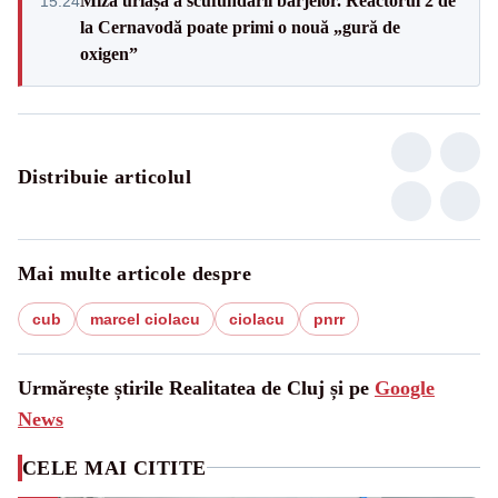
Miza uriașă a scufundării barjelor. Reactorul 2 de
15:24
la Cernavodă poate primi o nouă „gură de
oxigen”
Distribuie articolul
Mai multe articole despre
cub
marcel ciolacu
ciolacu
pnrr
Urmărește știrile Realitatea de Cluj și pe
Google
News
CELE MAI CITITE