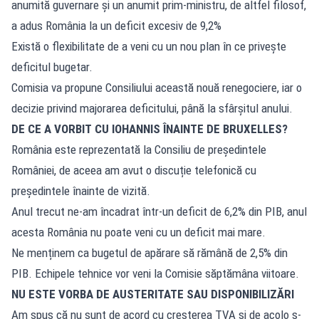
anumită guvernare și un anumit prim-ministru, de altfel filosof,
a adus România la un deficit excesiv de 9,2%
Există o flexibilitate de a veni cu un nou plan în ce privește
deficitul bugetar.
Comisia va propune Consiliului această nouă renegociere, iar o
decizie privind majorarea deficitului, până la sfârșitul anului.
DE CE A VORBIT CU
IOHANNIS
ÎNAINTE DE BRUXELLES?
România este reprezentată la Consiliu de președintele
României, de aceea am avut o discuție telefonică cu
președintele înainte de vizită.
Anul trecut ne-am încadrat într-un deficit de 6,2% din PIB, anul
acesta România nu poate veni cu un deficit mai mare.
Ne menținem ca bugetul de apărare să rămână de 2,5% din
PIB. Echipele tehnice vor veni la Comisie săptămâna viitoare.
NU ESTE VORBA DE AUSTERITATE SAU DISPONIBILIZĂRI
Am spus că nu sunt de acord cu creșterea TVA și de acolo s-