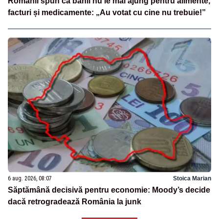
Românii spun că banii nu le mai ajung pentru alimente,
facturi și medicamente: „Au votat cu cine nu trebuie!”
6 aug. 2026, 08:07
Stoica Marian
Săptămână decisivă pentru economie: Moody’s decide
dacă retrogradează România la junk