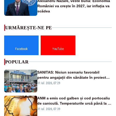
Alexandru Nazare, veste bună: Economia
României va crește în 2027, iar inflația va
scădea
URMĂREȘTE-NE PE
Facebook
YouTube
POPULAR
SANITAS: Niciun scenariu favorabil
pentru angajații din sănătate în proiectul
Legii salarizării
31 iul. 2026, 07:29
ANM a emis cod galben și cod portocaliu
de caniculă. Temperaturile urcă până la 38
de grade, iar nopțile devin tropicale
31 iul. 2026, 07:39