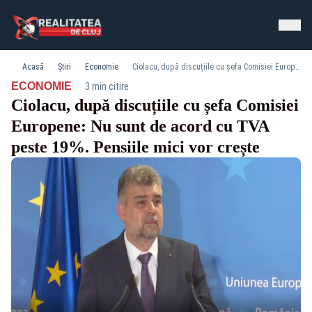
Acasă
Știri
Economie
Ciolacu, după discuțiile cu șefa Comisiei Europene: Nu sunt de acord cu TVA peste 19%. Pensiile mici vor crește
·
ECONOMIE
3 min citire
Ciolacu, după discuțiile cu șefa Comisiei
Europene: Nu sunt de acord cu TVA
peste 19%. Pensiile mici vor crește