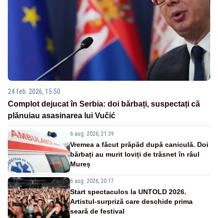
24 feb. 2026, 15:50
Complot dejucat în Serbia: doi bărbați, suspectați că
plănuiau asasinarea lui Vučić
6 aug. 2026, 21:39
Vremea a făcut prăpăd după caniculă. Doi
bărbați au murit loviți de trăsnet în râul
Mureș
6 aug. 2026, 20:17
Start spectaculos la UNTOLD 2026.
Artistul-surpriză care deschide prima
seară de festival