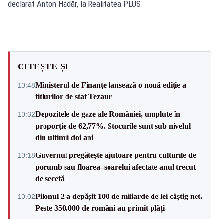
declarat Anton Hadăr, la Realitatea PLUS.
CITEȘTE ȘI
Ministerul de Finanțe lansează o nouă ediție a
10:48
titlurilor de stat Tezaur
Depozitele de gaze ale României, umplute în
10:32
proporţie de 62,77%. Stocurile sunt sub nivelul
din ultimii doi ani
Guvernul pregătește ajutoare pentru culturile de
10:18
porumb sau floarea–soarelui afectate anul trecut
de secetă
Pilonul 2 a depășit 100 de miliarde de lei câștig net.
10:02
Peste 350.000 de români au primit plăți