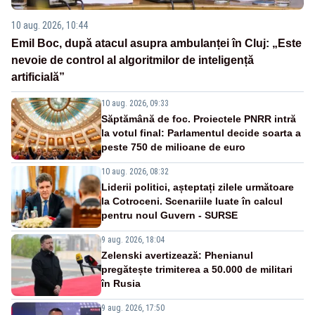
10 aug. 2026, 10:44
Emil Boc, după atacul asupra ambulanței în Cluj: „Este
nevoie de control al algoritmilor de inteligență
artificială”
10 aug. 2026, 09:33
Săptămână de foc. Proiectele PNRR intră
la votul final: Parlamentul decide soarta a
peste 750 de milioane de euro
10 aug. 2026, 08:32
Liderii politici, așteptați zilele următoare
la Cotroceni. Scenariile luate în calcul
pentru noul Guvern - SURSE
9 aug. 2026, 18:04
Zelenski avertizează: Phenianul
pregătește trimiterea a 50.000 de militari
în Rusia
9 aug. 2026, 17:50