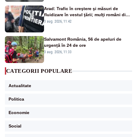
Arad: Trafic în creştere şi măsuri de
fluidizare în vestul ţării; mulţi români din
Europa vin în concedii
3 aug. 2026, 11:42
Salvamont România, 56 de apeluri de
urgență în 24 de ore
3 aug. 2026, 11:33
CATEGORII POPULARE
Actualitate
Politica
Economie
Social