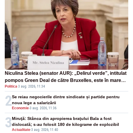
Niculina Stelea (senator AUR): „Delirul verde”, intitulat
pompos Green Deal de către Bruxelles, este în mare
Politica
·
3 aug. 2026, 11:34
măsură vinovat de prezumtiva apocalipsă energetică”
2
Se reiau negocierile dintre sindicate și partide pentru
noua lege a salarizării
Economie
-
3 aug. 2026, 11:36
3
Miruţă: Stânca din apropierea braţului Bala a fost
dislocată; s-au folosit 180 de kilograme de explozibil
Actualitate
-
3 aug. 2026, 11:40