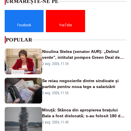
URMĂREȘTE-NE PE
Facebook
YouTube
POPULAR
Niculina Stelea (senator AUR): „Delirul
verde”, intitulat pompos Green Deal de
către Bruxelles, este în mare măsură
3 aug. 2026, 11:34
vinovat de prezumtiva apocalipsă
energetică”
Se reiau negocierile dintre sindicate și
partide pentru noua lege a salarizării
3 aug. 2026, 11:36
Miruţă: Stânca din apropierea braţului
Bala a fost dislocată; s-au folosit 180 de
kilograme de explozibil
3 aug. 2026, 11:40