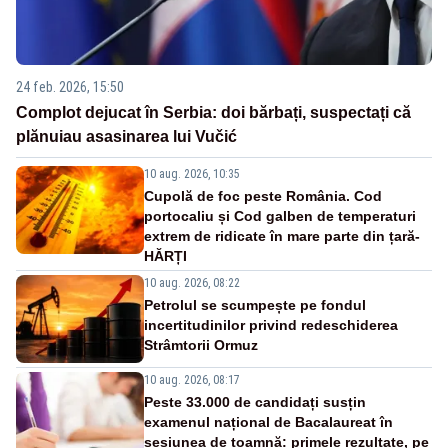
24 feb. 2026, 15:50
Complot dejucat în Serbia: doi bărbați, suspectați că
plănuiau asasinarea lui Vučić
10 aug. 2026, 10:35
Cupolă de foc peste România. Cod
portocaliu și Cod galben de temperaturi
extrem de ridicate în mare parte din țară-
HĂRȚI
10 aug. 2026, 08:22
Petrolul se scumpește pe fondul
incertitudinilor privind redeschiderea
Strâmtorii Ormuz
10 aug. 2026, 08:17
Peste 33.000 de candidați susțin
examenul național de Bacalaureat în
sesiunea de toamnă: primele rezultate, pe