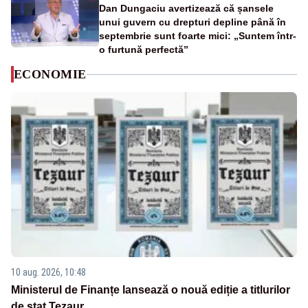
Dan Dungaciu avertizează că șansele
unui guvern cu drepturi depline până în
septembrie sunt foarte mici: „Suntem într-
o furtună perfectă”
ECONOMIE
10 aug. 2026, 10:48
Ministerul de Finanțe lansează o nouă ediție a titlurilor
de stat Tezaur