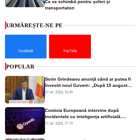
Ce se schimbă pentru șoferi și
transportatori
URMĂREȘTE-NE PE
Facebook
YouTube
POPULAR
Sorin Grindeanu anunță când ar putea fi
învestit noul Guvern: „După 15 august
sunt șanse mai mari”
31 iul. 2026, 16:49
Comisia Europeană intervine după
incidentele cu inteligența artificială.
OpenAI și Anthropic, vizate
31 iul. 2026, 17:19