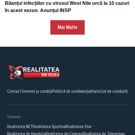
Bilanțul infecțiilor cu virusul West Nile urcă la 10 cazuri
în acest sezon. Anunțul INSP
Mai Multe
Contact
Termeni și condiții
Politică de confidențialitate
Cod de conduită
Parteneri:
Realitatea.NET
Realitatea Sportiva
Realitatea Star
Realitatea de Harghita
Realitatea de Calarasi
Realitatea de Teleorman