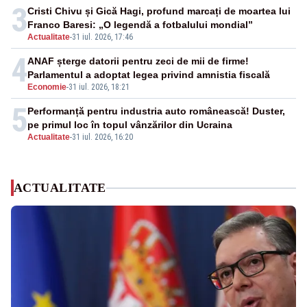
3
Cristi Chivu și Gică Hagi, profund marcați de moartea lui
Franco Baresi: „O legendă a fotbalului mondial”
Actualitate
-
31 iul. 2026, 17:46
4
ANAF șterge datorii pentru zeci de mii de firme!
Parlamentul a adoptat legea privind amnistia fiscală
Economie
-
31 iul. 2026, 18:21
5
Performanță pentru industria auto românească! Duster,
pe primul loc în topul vânzărilor din Ucraina
Actualitate
-
31 iul. 2026, 16:20
ACTUALITATE