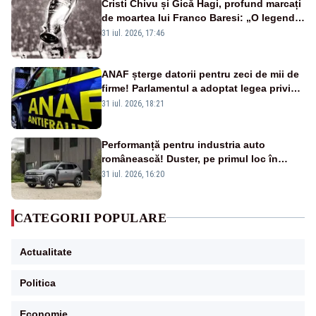
Cristi Chivu și Gică Hagi, profund marcați
de moartea lui Franco Baresi: „O legendă
a fotbalului mondial”
31 iul. 2026, 17:46
ANAF șterge datorii pentru zeci de mii de
firme! Parlamentul a adoptat legea privind
amnistia fiscală
31 iul. 2026, 18:21
Performanță pentru industria auto
românească! Duster, pe primul loc în
topul vânzărilor din Ucraina
31 iul. 2026, 16:20
CATEGORII POPULARE
Actualitate
Politica
Economie