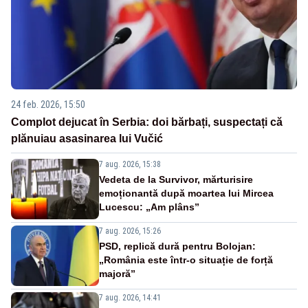
24 feb. 2026, 15:50
Complot dejucat în Serbia: doi bărbați, suspectați că
plănuiau asasinarea lui Vučić
7 aug. 2026, 15:38
Vedeta de la Survivor, mărturisire
emoționantă după moartea lui Mircea
Lucescu: „Am plâns”
7 aug. 2026, 15:26
PSD, replică dură pentru Bolojan:
„România este într-o situație de forță
majoră”
7 aug. 2026, 14:41