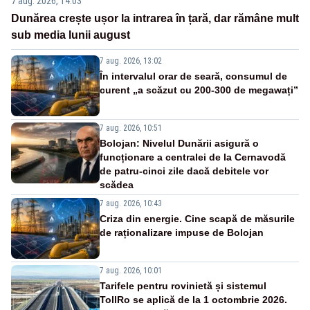
7 aug. 2026, 14:03
Dunărea crește ușor la intrarea în țară, dar rămâne mult
sub media lunii august
7 aug. 2026, 13:02
În intervalul orar de seară, consumul de
curent „a scăzut cu 200-300 de megawați”
7 aug. 2026, 10:51
Bolojan: Nivelul Dunării asigură o
funcționare a centralei de la Cernavodă
de patru-cinci zile dacă debitele vor
scădea
7 aug. 2026, 10:43
Criza din energie. Cine scapă de măsurile
de raționalizare impuse de Bolojan
7 aug. 2026, 10:01
Tarifele pentru rovinietă și sistemul
TollRo se aplică de la 1 octombrie 2026.