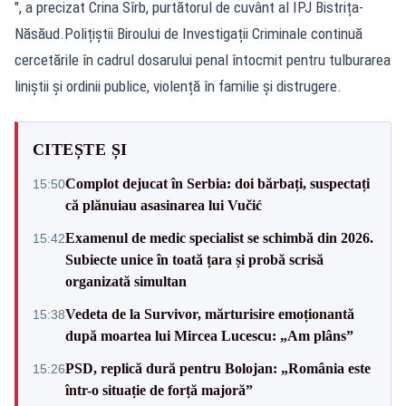
", a precizat Crina Sîrb, purtătorul de cuvânt al IPJ Bistrița-
Năsăud.Polițiștii Biroului de Investigații Criminale continuă
cercetările în cadrul dosarului penal întocmit pentru tulburarea
liniștii și ordinii publice, violență în familie și distrugere.
CITEȘTE ȘI
Complot dejucat în Serbia: doi bărbați, suspectați
15:50
că plănuiau asasinarea lui Vučić
Examenul de medic specialist se schimbă din 2026.
15:42
Subiecte unice în toată țara și probă scrisă
organizată simultan
Vedeta de la Survivor, mărturisire emoționantă
15:38
după moartea lui Mircea Lucescu: „Am plâns”
PSD, replică dură pentru Bolojan: „România este
15:26
într-o situație de forță majoră”