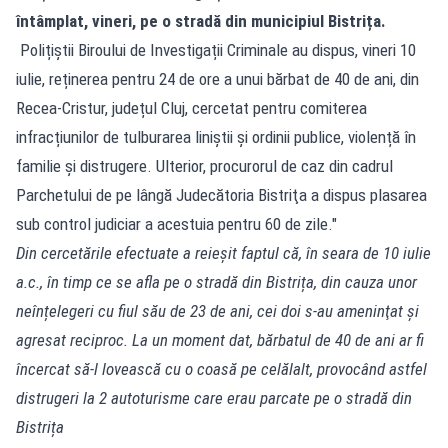
întâmplat, vineri, pe o stradă din municipiul Bistrița.
Polițiștii Biroului de Investigații Criminale au dispus, vineri 10
iulie, reținerea pentru 24 de ore a unui bărbat de 40 de ani, din
Recea-Cristur, județul Cluj, cercetat pentru comiterea
infracțiunilor de tulburarea liniștii și ordinii publice, violență în
familie și distrugere. Ulterior, procurorul de caz din cadrul
Parchetului de pe lângă Judecătoria Bistriţa a dispus plasarea
sub control judiciar a acestuia pentru 60 de zile."
Din cercetările efectuate a reieșit faptul că, în seara de 10 iulie
a.c., în timp ce se afla pe o stradă din Bistrița, din cauza unor
neînțelegeri cu fiul său de 23 de ani, cei doi s-au ameninţat și
agresat reciproc. La un moment dat, bărbatul de 40 de ani ar fi
încercat să-l lovească cu o coasă pe celălalt, provocând astfel
distrugeri la 2 autoturisme care erau parcate pe o stradă din
Bistrița