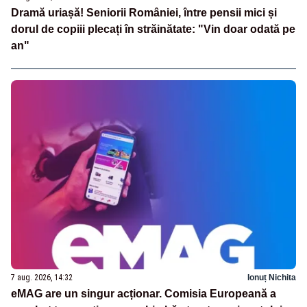
Dramă uriașă! Seniorii României, între pensii mici și
dorul de copiii plecați în străinătate: "Vin doar odată pe
an"
7 aug. 2026, 14:32
Ionuț Nichita
eMAG are un singur acționar. Comisia Europeană a