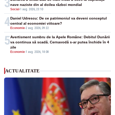
3
nave naziste din al doilea război mondial
Social
-
1 aug. 2026, 23:10
4
Daniel Udrescu: De ce patrimoniul va deveni conceptul
central al economiei viitoare?
Economie
-
2 aug. 2026, 09:22
5
Avertisment sumbru de la Apele Române: Debitul Dunării
va continua să scadă. Cernavodă s-ar putea închide în 4
zile
Economie
-
1 aug. 2026, 18:08
ACTUALITATE