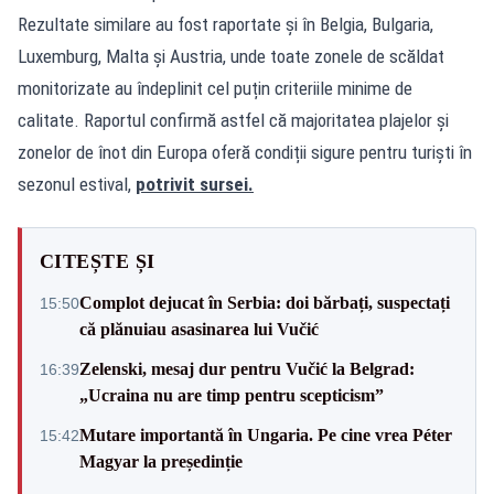
Rezultate similare au fost raportate și în Belgia, Bulgaria,
Luxemburg, Malta și Austria, unde toate zonele de scăldat
monitorizate au îndeplinit cel puțin criteriile minime de
calitate. Raportul confirmă astfel că majoritatea plajelor și
zonelor de înot din Europa oferă condiții sigure pentru turiști în
sezonul estival,
potrivit sursei.
CITEȘTE ȘI
Complot dejucat în Serbia: doi bărbați, suspectați
15:50
că plănuiau asasinarea lui Vučić
Zelenski, mesaj dur pentru Vučić la Belgrad:
16:39
„Ucraina nu are timp pentru scepticism”
Mutare importantă în Ungaria. Pe cine vrea Péter
15:42
Magyar la președinție