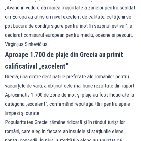
„Având în vedere că marea majoritate a zonelor pentru scăldat
din Europa au atins un nivel excelent de calitate, cetățenii se
pot bucura de condiții sigure pentru înot în sezonul estival”, a
declarat comisarul european pentru mediu, oceane și pescuit,
Virginijus Sinkevičius.
Aproape 1.700 de plaje din Grecia au primit
calificativul „excelent”
Grecia, una dintre destinațiile preferate ale românilor pentru
vacanțele de vară, a obținut cele mai bune rezultate din raport.
Aproximativ 1.700 de zone de înot și plaje au fost încadrate la
categoria „excelent”, confirmând reputația țării pentru apele
limpezi și curate.
Popularitatea Greciei rămâne ridicată și în rândul turiștilor
români, care aleg în fiecare an insulele și stațiunile elene
pentru concedii. În plus, autoritățile elene au anunțat că