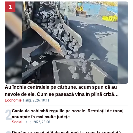
1
Au închis centralele pe cărbune, acum spun că au
nevoie de ele. Cum se pasează vina în plină criză
Economie
·
1 aug. 2026, 18:11
energetică
2
Canicula schimbă regulile pe șosele. Restricții de tonaj
anunțate în mai multe județe
Social
-
1 aug. 2026, 23:06
Dunărea a secat atât de mult încât a scos la suprafață