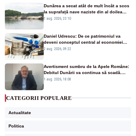
Dunărea a secat atât de mult încât a scos
la suprafață nave naziste din al doilea
război mondial
1 aug. 2026, 23:10
Daniel Udrescu: De ce patrimoniul va
deveni conceptul central al economiei
viitoare?
2 aug. 2026, 09:22
Avertisment sumbru de la Apele Române:
Debitul Dunării va continua să scadă.
Cernavodă s-ar putea închide în 4 zile
1 aug. 2026, 18:08
CATEGORII POPULARE
Actualitate
Politica