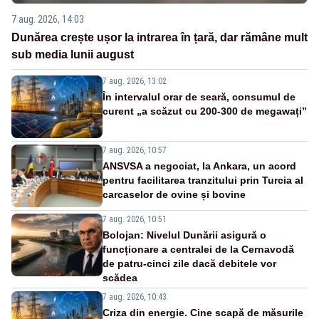
7 aug. 2026, 14:03
Dunărea crește ușor la intrarea în țară, dar rămâne mult
sub media lunii august
7 aug. 2026, 13:02
În intervalul orar de seară, consumul de
curent „a scăzut cu 200-300 de megawați”
7 aug. 2026, 10:57
ANSVSA a negociat, la Ankara, un acord
pentru facilitarea tranzitului prin Turcia al
carcaselor de ovine și bovine
7 aug. 2026, 10:51
Bolojan: Nivelul Dunării asigură o
funcționare a centralei de la Cernavodă
de patru-cinci zile dacă debitele vor
scădea
7 aug. 2026, 10:43
Criza din energie. Cine scapă de măsurile