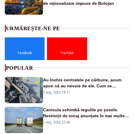
de raționalizare impuse de Bolojan
URMĂREȘTE-NE PE
Facebook
YouTube
POPULAR
Au închis centralele pe cărbune, acum
spun că au nevoie de ele. Cum se
pasează vina în plină criză energetică
1 aug. 2026, 18:11
Canicula schimbă regulile pe șosele.
Restricții de tonaj anunțate în mai multe
județe
1 aug. 2026, 23:06