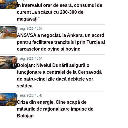
În intervalul orar de seară, consumul de
curent „a scăzut cu 200-300 de
megawați”
7 aug. 2026, 10:57
ANSVSA a negociat, la Ankara, un acord
pentru facilitarea tranzitului prin Turcia al
carcaselor de ovine și bovine
7 aug. 2026, 10:51
Bolojan: Nivelul Dunării asigură o
funcționare a centralei de la Cernavodă
de patru-cinci zile dacă debitele vor
scădea
7 aug. 2026, 10:43
Criza din energie. Cine scapă de
măsurile de raționalizare impuse de
Bolojan