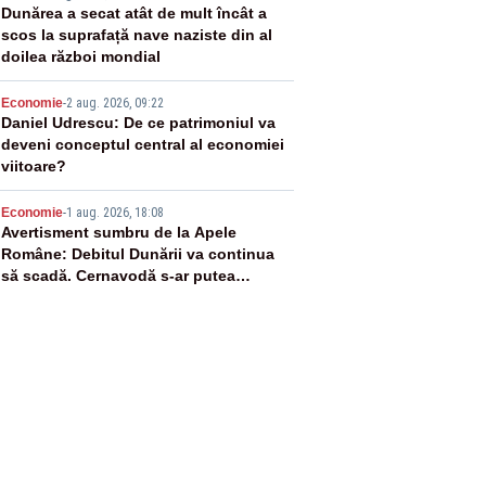
3
Dunărea a secat atât de mult încât a
scos la suprafață nave naziste din al
doilea război mondial
4
Economie
-
2 aug. 2026, 09:22
Daniel Udrescu: De ce patrimoniul va
deveni conceptul central al economiei
viitoare?
5
Economie
-
1 aug. 2026, 18:08
Avertisment sumbru de la Apele
Române: Debitul Dunării va continua
să scadă. Cernavodă s-ar putea
închide în 4 zile