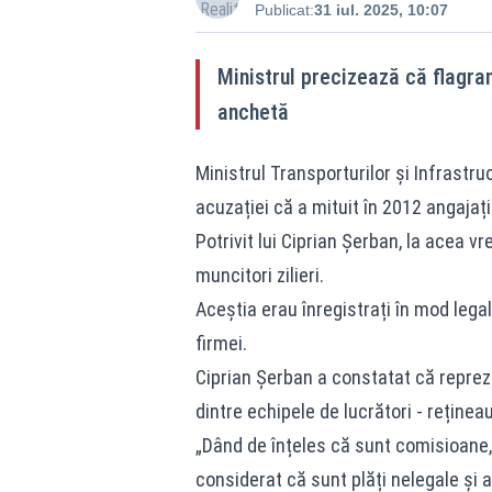
Publicat:
31 iul. 2025, 10:07
Ministrul precizează că flagra
anchetă
Ministrul Transporturilor și Infrastru
acuzației că a mituit în 2012 angajați 
Potrivit lui Ciprian Șerban, la acea v
muncitori zilieri.
Aceștia erau înregistrați în mod legal 
firmei.
Ciprian Șerban a constatat că repreze
dintre echipele de lucrători - reținea
„Dând de înțeles că sunt comisioane, f
considerat că sunt plăți nelegale și a