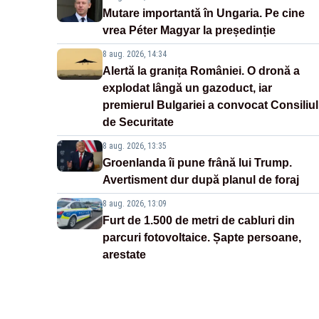
Mutare importantă în Ungaria. Pe cine
vrea Péter Magyar la președinție
8 aug. 2026, 14:34
Alertă la granița României. O dronă a
explodat lângă un gazoduct, iar
premierul Bulgariei a convocat Consiliul
de Securitate
8 aug. 2026, 13:35
Groenlanda îi pune frână lui Trump.
Avertisment dur după planul de foraj
8 aug. 2026, 13:09
Furt de 1.500 de metri de cabluri din
parcuri fotovoltaice. Șapte persoane,
arestate