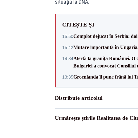
situația la DNA.
CITEȘTE ȘI
Complot dejucat în Serbia: doi 
15:50
Mutare importantă în Ungaria. 
15:42
Alertă la granița României. O 
14:34
Bulgariei a convocat Consiliul 
Groenlanda îi pune frână lui 
13:35
Distribuie articolul
Urmărește știrile Realitatea de Clu