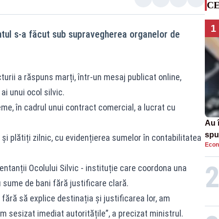
CE
1
ntul s-a făcut sub supravegherea organelor de
cturii a răspuns marți, într-un mesaj publicat online,
ai unui ocol silvic.
reme, în cadrul unui contract comercial, a lucrat cu
Au 
spu
și plătiți zilnic, cu evidențierea sumelor în contabilitatea
Econ
pas
ntanții Ocolului Silvic - instituție care coordona una
u sume de bani fără justificare clară.
ără să explice destinația și justificarea lor, am
m sesizat imediat autoritățile”, a precizat ministrul.