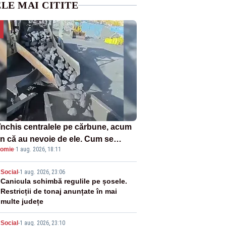
LE MAI CITITE
închis centralele pe cărbune, acum
n că au nevoie de ele. Cum se
omie
·
1 aug. 2026, 18:11
ează vina în plină criză energetică
2
Social
-
1 aug. 2026, 23:06
Canicula schimbă regulile pe șosele.
Restricții de tonaj anunțate în mai
multe județe
Social
-
1 aug. 2026, 23:10