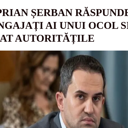
PRIAN ȘERBAN RĂSPUND
NGAJAȚI AI UNUI OCOL S
IAT AUTORITĂȚILE