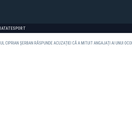
NATATE
SPORT
UL CIPRIAN ȘERBAN RĂSPUNDE ACUZAȚIEI CĂ A MITUIT ANGAJAȚI AI UNUI OCOL