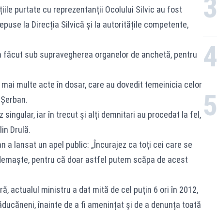
țiile purtate cu reprezentanții Ocolului Silvic au fost
depuse la Direcția Silvică și la autoritățile competente,
-a făcut sub supravegherea organelor de anchetă, pentru
e mai multe acte în dosar, care au dovedit temeinicia celor
 Șerban.
 singular, iar în trecut și alți demnitari au procedat la fel,
in Drulă.
an a lansat un apel public: „Încurajez ca toți cei care se
e demaște, pentru că doar astfel putem scăpa de acest
ră, actualul ministru a dat mită de cel puțin 6 ori în 2012,
Răducăneni, înainte de a fi amenințat și de a denunța toată