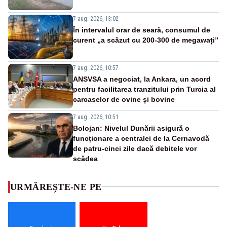
7 aug. 2026, 13:02
În intervalul orar de seară, consumul de
curent „a scăzut cu 200-300 de megawați”
7 aug. 2026, 10:57
ANSVSA a negociat, la Ankara, un acord
pentru facilitarea tranzitului prin Turcia al
carcaselor de ovine și bovine
7 aug. 2026, 10:51
Bolojan: Nivelul Dunării asigură o
funcționare a centralei de la Cernavodă
de patru-cinci zile dacă debitele vor
scădea
URMĂREȘTE-NE PE