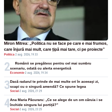
Miron Mitrea: „Politica nu se face pe care e mai frumos,
care înjură mai mult, care țipă mai tare, ci pe proiecte”
Politica
·
2 aug. 2026, 19:33
2
Românii se pregătesc pentru cel mai sumbru
scenariu, odată cu alerta energetică
Economie
-
2 aug. 2026, 19:34
3
Dacă radarul te prinde de mai multe ori în aceeași zi,
scapi cu o singură amendă? Ce spune legea
Social
-
2 aug. 2026, 21:29
4
Ana Maria Păcuraru: „Ce se alege de un om căruia i se
închide singura lui portiță?”
Social
-
2 aug. 2026, 23:25