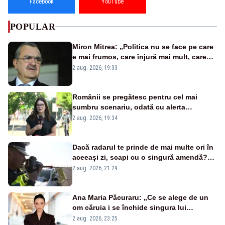
Facebook
YouTube
POPULAR
Miron Mitrea: „Politica nu se face pe care
e mai frumos, care înjură mai mult, care
țipă mai tare, ci pe proiecte”
2 aug. 2026, 19:33
Românii se pregătesc pentru cel mai
sumbru scenariu, odată cu alerta
energetică
2 aug. 2026, 19:34
Dacă radarul te prinde de mai multe ori în
aceeași zi, scapi cu o singură amendă?
Ce spune legea
2 aug. 2026, 21:29
Ana Maria Păcuraru: „Ce se alege de un
om căruia i se închide singura lui
portiță?”
2 aug. 2026, 23:25