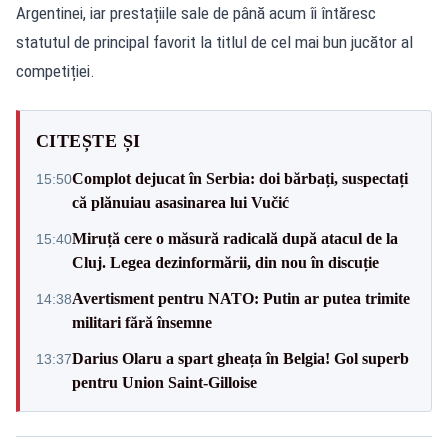
Argentinei, iar prestațiile sale de până acum îi întăresc
statutul de principal favorit la titlul de cel mai bun jucător al
competiției.
CITEȘTE ȘI
Complot dejucat în Serbia: doi bărbați, suspectați
15:50
că plănuiau asasinarea lui Vučić
Miruță cere o măsură radicală după atacul de la
15:40
Cluj. Legea dezinformării, din nou în discuție
Avertisment pentru NATO: Putin ar putea trimite
14:38
militari fără însemne
Darius Olaru a spart gheața în Belgia! Gol superb
13:37
pentru Union Saint-Gilloise