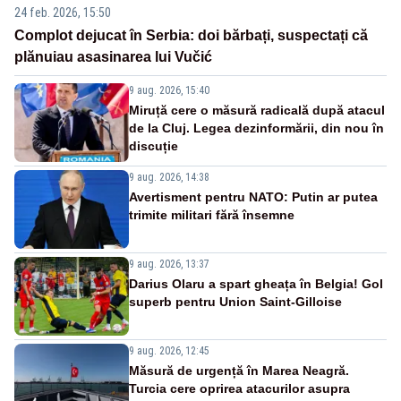
24 feb. 2026, 15:50
Complot dejucat în Serbia: doi bărbați, suspectați că
plănuiau asasinarea lui Vučić
9 aug. 2026, 15:40
Miruță cere o măsură radicală după atacul
de la Cluj. Legea dezinformării, din nou în
discuție
9 aug. 2026, 14:38
Avertisment pentru NATO: Putin ar putea
trimite militari fără însemne
9 aug. 2026, 13:37
Darius Olaru a spart gheața în Belgia! Gol
superb pentru Union Saint-Gilloise
9 aug. 2026, 12:45
Măsură de urgență în Marea Neagră.
Turcia cere oprirea atacurilor asupra