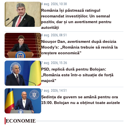
8 aug. 2026, 10:38
România își păstrează ratingul
recomandat investițiilor. Un semnal
pozitiv, dar și un avertisment pentru
autorități
8 aug. 2026, 08:51
Nicușor Dan, avertisment după decizia
Moody’s: „România trebuie să revină la
creștere economică”
7 aug. 2026, 15:26
PSD, replică dură pentru Bolojan:
„România este într-o situație de forță
majoră”
7 aug. 2026, 14:51
Ședința de guvern se amână pentru ora
15:00. Bolojan nu a obținut toate avizele
ECONOMIE